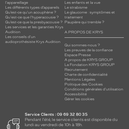
l'appareillage
Les enfants et la vue
Détails
Les différents types d’appareils
Le strabisme
techniques
Qu’est-ce qu'un acouphène ?
Le glaucome : symptômes et
Qu'est-ce que l'hyperacousie ?
traitement
Genre
Qu’est-ce que la presbyacousie ?
Paupière qui tremble ?
Les services et les garanties Krys
Audition
A PROPOS DE KRYS
Femme
Les conseils d'un
Forme
audioprothésiste Krys Audition
de
Qui sommes-nous ?
Les preuves de la confiance
la
Espace Presse
monture
A propos de KRYS GROUP
La Fondation KRYS GROUP
Aviateur
Recrutement
Couleur
Charte de confidentialité
de
Mentions Légales
Politique des Cookies
la
Conditions générales d'utilisation
monture
Accessibilité
Gérer les cookies
002
Beige
Brillant
Service Clients : 09 69 32 80 35
Pendant l'été, le service clients est disponible du
Couleur
lundi au vendredi de 10h à 18h.
du