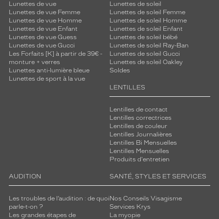
Lunettes de vue
Lunettes de soleil
t
Lunettes de vue Femme
Lunettes de soleil Femme
e
Lunettes de vue Homme
Lunettes de soleil Homme
t
Lunettes de vue Enfant
Lunettes de soleil Enfant
e
Lunettes de vue Guess
Lunettes de soleil bébé
n
Lunettes de vue Gucci
Lunettes de soleil Ray-Ban
Les Forfaits [K] à partir de 39€ -
Lunettes de soleil Gucci
u
monture + verres
Lunettes de soleil Oakley
e
Lunettes anti-lumière bleue
Soldes
.
Lunettes de sport à la vue
LENTILLES
Dimensions
de
la
Lentilles de contact
Lentilles correctrices
monture
Lentilles de couleur
Lentilles Journalières
Lentilles Bi Mensuelles
Lentilles Mensuelles
Produits d'entretien
9 mm
5 mm
AUDITION
SANTÉ, STYLES ET SERVICES
Les troubles de l’audition : de quoi
Nos Conseils Visagisme
 mm
 mm
parle-t-on ?
Services Krys
Les grandes étapes de
La myopie