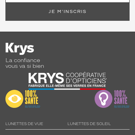
i
r
JE M'INSCRIS
e
i
n
d
i
s
p
e
La confiance
n
vous va si bien
s
a
b
l
e
p
o
u
r
t
LUNETTES DE VUE
LUNETTES DE SOLEIL
o
u