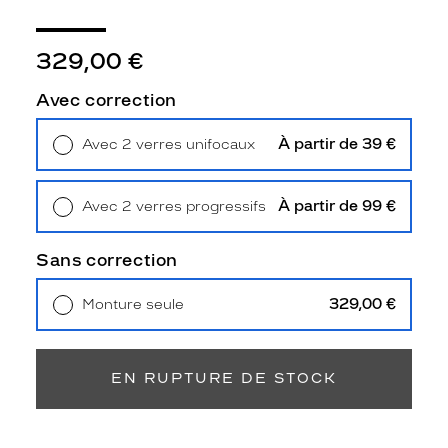
N
T
L
329,00 €
A
U
Avec correction
R
E
À partir de 39 €
Avec 2 verres unifocaux
N
Retrait en magasin
Offert
T
s
À partir de 99 €
Avec 2 verres progressifs
o
Retrait en magasin
Offert
n
t
Sans correction
f
a
329,00 €
Monture seule
b
Livraison à domicile
5,90 €
r
Retrait en magasin
Offert
i
q
EN RUPTURE DE STOCK
u
é
e