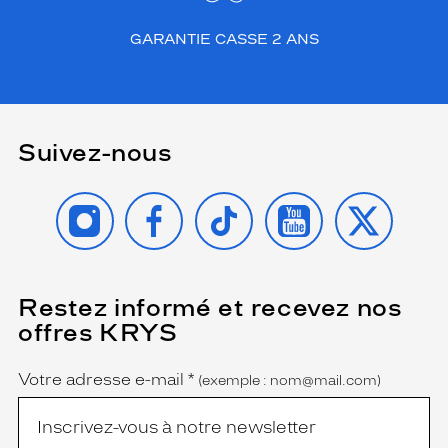
m
p
GARANTIE CASSE 2 ANS
o
r
a
i
n
Suivez-nous
e
n
f
INSTAGRAM
FACEBOOK
TIKTOK
YOUTUBE
X
a
i
t
u
n
Restez informé et recevez nos
(Ce
a
champ
offres KRYS
c
est
Name
obligatoire)
c
e
Votre adresse e-mail
*
(exemple : nom@mail.com)
s
s
o