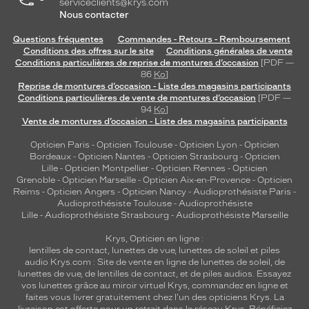
serviceclients@krys.com
verre
Nous contacter
Brun
Questions fréquentes
Commandes - Retours - Remboursement
Indice
Conditions des offres sur le site
Conditions générales de vente
de
Conditions particulières de reprise de montures d’occasion
[PDF —
protection
86
Ko
]
Reprise de montures d’occasion - Liste des magasins participants
Conditions particulières de vente de montures d’occasion
[PDF —
1
94
Ko
]
Polarisant
Vente de montures d’occasion - Liste des magasins participants
Non
Opticien Paris
-
Opticien Toulouse
-
Opticien Lyon
-
Opticien
Bordeaux
-
Opticien Nantes
-
Opticien Strasbourg
-
Opticien
Type
Lille
-
Opticien Montpellier
-
Opticien Rennes
-
Opticien
de
Grenoble
-
Opticien Marseille
-
Opticien Aix-en-Provence
-
Opticien
verres
Reims
-
Opticien Angers
-
Opticien Nancy
-
Audioprothésiste Paris
-
compatibles
Audioprothésiste Toulouse
-
Audioprothésiste
Lille
-
Audioprothésiste Strasbourg
-
Audioprothésiste Marseille
Progressifs
Krys, Opticien en ligne :
Unifocaux
lentilles de contact
,
lunettes de vue
,
lunettes de soleil
et
piles
Type
audio
Krys.com : Site de vente en ligne de lunettes de soleil, de
de
lunettes de vue, de
lentilles de contact
, et de piles audios. Essayez
montage
vos lunettes grâce au miroir virtuel Krys, commandez en ligne et
faites vous livrer gratuitement chez l'un des opticiens Krys. La