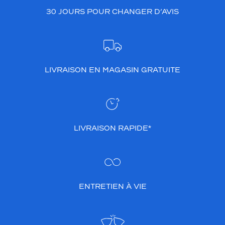
o
30 JOURS POUR CHANGER D’AVIS
n
n
e
l
s
.
LIVRAISON EN MAGASIN GRATUITE
L
e
u
r
d
LIVRAISON RAPIDE*
e
s
i
g
n
c
ENTRETIEN À VIE
o
n
t
e