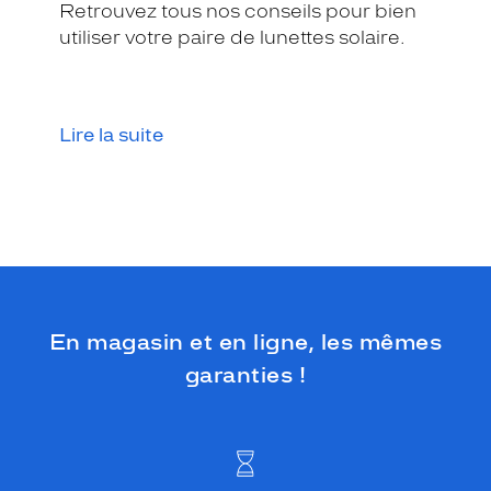
i
Retrouvez tous nos conseils pour bien
l
utiliser votre paire de lunettes solaire.
i
t
é
e
Lire la suite
t
u
n
c
o
n
f
o
r
t
En magasin et en ligne, les mêmes
e
garanties !
x
c
e
p
t
i