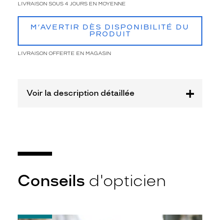
s
LIVRAISON SOUS 4 JOURS EN MOYENNE
à
p
M’AVERTIR DÈS DISPONIBILITÉ DU
a
PRODUIT
r
t
LIVRAISON OFFERTE EN MAGASIN
i
r
d
e
Voir la description détaillée
m
a
t
é
r
i
a
u
Conseils
d'opticien
x
d
e
h
a
-