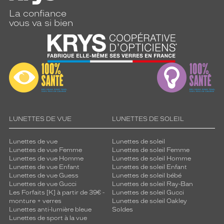
s
d
La confiance
e
vous va si bien
s
n
u
a
n
c
e
s
d
LUNETTES DE VUE
LUNETTES DE SOLEIL
e
m
a
Lunettes de vue
Lunettes de soleil
r
Lunettes de vue Femme
Lunettes de soleil Femme
Lunettes de vue Homme
Lunettes de soleil Homme
r
Lunettes de vue Enfant
Lunettes de soleil Enfant
o
Lunettes de vue Guess
Lunettes de soleil bébé
n
Lunettes de vue Gucci
Lunettes de soleil Ray-Ban
s
Les Forfaits [K] à partir de 39€ -
Lunettes de soleil Gucci
u
monture + verres
Lunettes de soleil Oakley
Lunettes anti-lumière bleue
Soldes
b
Lunettes de sport à la vue
l