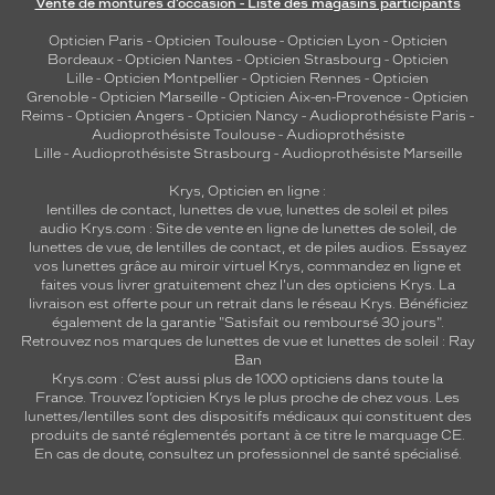
Vente de montures d’occasion - Liste des magasins participants
e
s
Opticien Paris
-
Opticien Toulouse
-
Opticien Lyon
-
Opticien
Bordeaux
-
Opticien Nantes
-
Opticien Strasbourg
-
Opticien
m
Lille
-
Opticien Montpellier
-
Opticien Rennes
-
Opticien
o
Grenoble
-
Opticien Marseille
-
Opticien Aix-en-Provence
-
Opticien
n
Reims
-
Opticien Angers
-
Opticien Nancy
-
Audioprothésiste Paris
-
t
Audioprothésiste Toulouse
-
Audioprothésiste
u
Lille
-
Audioprothésiste Strasbourg
-
Audioprothésiste Marseille
r
Krys, Opticien en ligne :
e
lentilles de contact
,
lunettes de vue
,
lunettes de soleil
et
piles
s
audio
Krys.com : Site de vente en ligne de lunettes de soleil, de
c
lunettes de vue, de
lentilles de contact
, et de piles audios. Essayez
o
vos lunettes grâce au miroir virtuel Krys, commandez en ligne et
m
faites vous livrer gratuitement chez l'un des opticiens Krys. La
livraison est offerte pour un retrait dans le réseau Krys. Bénéficiez
p
également de la garantie "Satisfait ou remboursé 30 jours".
l
Retrouvez nos marques de lunettes de vue et
lunettes de soleil : Ray
è
Ban
t
Krys.com : C’est aussi plus de 1000 opticiens dans toute la
e
France.
Trouvez l’opticien Krys le plus proche de chez vous
. Les
n
lunettes/lentilles sont des dispositifs médicaux qui constituent des
produits de santé réglementés portant à ce titre le marquage CE.
t
En cas de doute, consultez un professionnel de santé spécialisé.
h
a