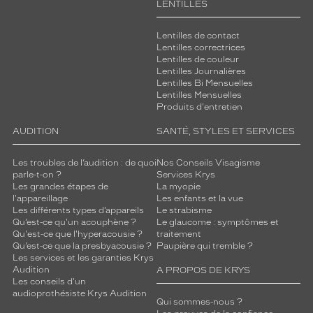
LENTILLES
i
m
Lentilles de contact
e
Lentilles correctrices
r
Lentilles de couleur
o
Lentilles Journalières
n
Lentilles Bi Mensuelles
t
Lentilles Mensuelles
v
Produits d'entretien
o
AUDITION
SANTÉ, STYLES ET SERVICES
t
r
e
Les troubles de l’audition : de quoi
Nos Conseils Visagisme
parle-t-on ?
Services Krys
r
Les grandes étapes de
La myopie
e
l'appareillage
Les enfants et la vue
g
Les différents types d’appareils
Le strabisme
a
Qu’est-ce qu'un acouphène ?
Le glaucome : symptômes et
r
Qu'est-ce que l'hyperacousie ?
traitement
d
Qu’est-ce que la presbyacousie ?
Paupière qui tremble ?
Les services et les garanties Krys
.
Audition
A PROPOS DE KRYS
L
Les conseils d'un
e
audioprothésiste Krys Audition
s
Qui sommes-nous ?