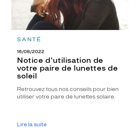
s
d
'
u
n
e
SANTÉ
f
f
16/08/2022
e
Notice d'utilisation de
t
votre paire de lunettes de
é
c
soleil
a
i
Retrouvez tous nos conseils pour bien
l
utiliser votre paire de lunettes solaire.
l
e
s
q
u
Lire la suite
i
a