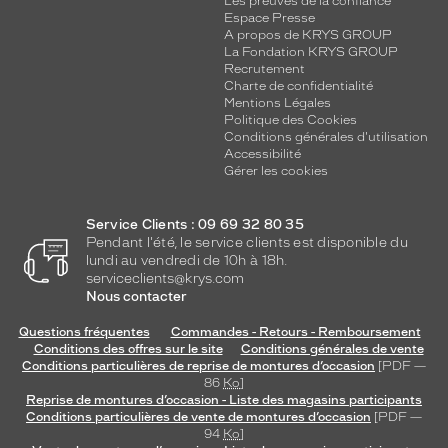
Les preuves de la confiance
b
Espace Presse
r
A propos de KRYS GROUP
a
La Fondation KRYS GROUP
n
Recrutement
c
Charte de confidentialité
Mentions Légales
h
Politique des Cookies
e
Conditions générales d'utilisation
s
Accessibilité
d
Gérer les cookies
u
m
ê
Service Clients : 09 69 32 80 35
Pendant l'été, le service clients est disponible du
m
lundi au vendredi de 10h à 18h.
e
serviceclients@krys.com
m
Nous contacter
o
t
Questions fréquentes
Commandes - Retours - Remboursement
i
Conditions des offres sur le site
Conditions générales de vente
f
Conditions particulières de reprise de montures d’occasion
[PDF —
86
Ko
]
q
Reprise de montures d’occasion - Liste des magasins participants
u
Conditions particulières de vente de montures d’occasion
[PDF —
e
94
Ko
]
l