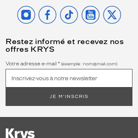
e
INSTAGRAM
FACEBOOK
TIKTOK
YOUTUBE
X
,
l
e
s
v
Restez informé et recevez nos
(Ce
e
champ
r
offres KRYS
est
Name
r
obligatoire)
e
Votre adresse e-mail
*
(exemple : nom@mail.com)
s
d
é
g
r
a
JE M'INSCRIS
d
é
s
d
a
n