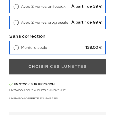
t
À partir de 39 €
Avec 2 verres unifocaux
u
Retrait en magasin
Offert
r
e
À partir de 99 €
Avec 2 verres progressifs
s
Retrait en magasin
Offert
a
s
Sans correction
s
e
139,00 €
Monture seule
z
Livraison à domicile
5,90 €
l
Retrait en magasin
Offert
a
r
CHOISIR CES LUNETTES
g
e
s
e
EN STOCK SUR KRYS.COM
n
LIVRAISON SOUS 4 JOURS EN MOYENNE
p
LIVRAISON OFFERTE EN MAGASIN
l
a
s