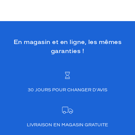
j
o
u
t
e
u
n
En magasin et en ligne, les mêmes
e
t
garanties !
o
u
c
h
e
d
30 JOURS POUR CHANGER D’AVIS
'
o
r
i
g
i
LIVRAISON EN MAGASIN GRATUITE
n
a