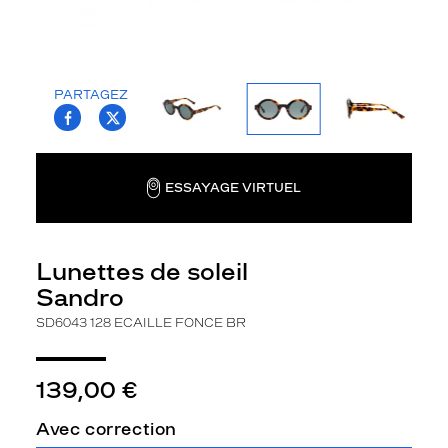
n
t
s
i
PARTAGEZ
g
T.PROJECT.KRYS.FRONT.SHARE_FACEBOO
T.PROJECT.KRYS.FRONT.SHARE_TWI
n
é
e
s
ESSAYAGE VIRTUEL
S
a
n
d
Lunettes de soleil
r
Sandro
o
.
SD6043 128 ECAILLE FONCE BR
L
e
s
139,00 €
m
o
Avec correction
n