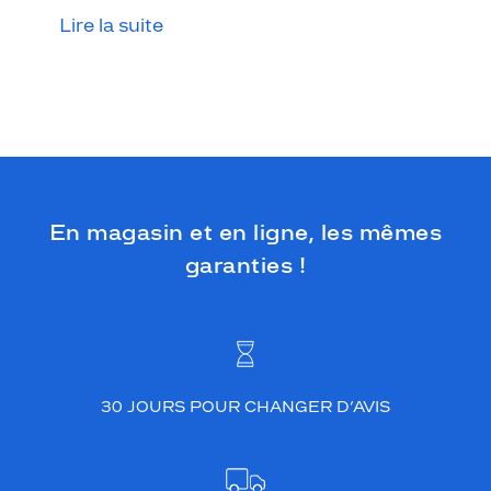
i
Lire la suite
l
l
a
n
t
o
f
f
r
e
En magasin et en ligne, les mêmes
u
garanties !
n
s
t
y
l
e
i
30 JOURS POUR CHANGER D’AVIS
c
o
n
i