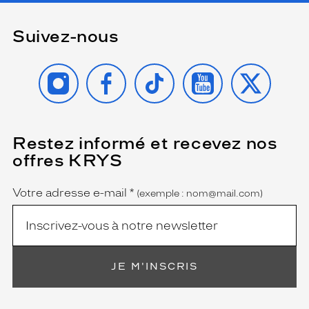
e
s
Suivez-nous
m
o
r
INSTAGRAM
FACEBOOK
TIKTOK
YOUTUBE
X
p
h
o
l
o
Restez informé et recevez nos
(Ce
g
champ
offres KRYS
i
est
Name
obligatoire)
e
s
Votre adresse e-mail
*
(exemple : nom@mail.com)
d
e
v
i
s
JE M'INSCRIS
a
g
e