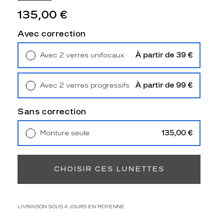
o
135,00 €
l
e
Avec correction
i
l
S
À partir de 39 €
Avec 2 verres unifocaux
a
Retrait en magasin
Offert
n
d
À partir de 99 €
Avec 2 verres progressifs
r
Retrait en magasin
Offert
o
Sans correction
S
D
6
135,00 €
Monture seule
1
Livraison à domicile
5,90 €
0
Retrait en magasin
Offert
0
CHOISIR CES LUNETTES
p
o
u
r
LIVRAISON SOUS 4 JOURS EN MOYENNE
f