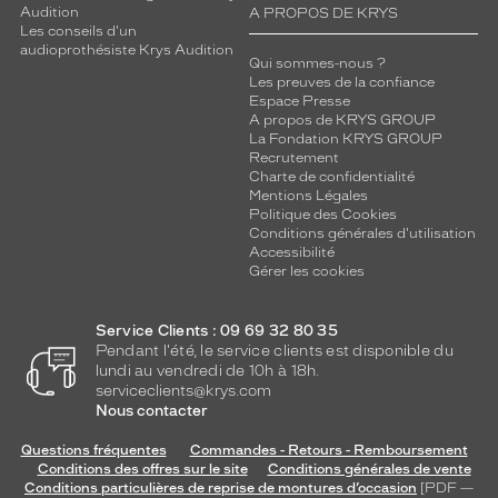
s
Audition
A PROPOS DE KRYS
e
Les conseils d'un
m
audioprothésiste Krys Audition
Qui sommes-nous ?
e
Les preuves de la confiance
n
Espace Presse
t
A propos de KRYS GROUP
a
La Fondation KRYS GROUP
Recrutement
v
Charte de confidentialité
e
Mentions Légales
c
Politique des Cookies
l
Conditions générales d'utilisation
e
Accessibilité
n
Gérer les cookies
o
i
Service Clients : 09 69 32 80 35
r
Pendant l'été, le service clients est disponible du
d
lundi au vendredi de 10h à 18h.
e
serviceclients@krys.com
l
Nous contacter
a
s
Questions fréquentes
Commandes - Retours - Remboursement
Conditions des offres sur le site
Conditions générales de vente
t
Conditions particulières de reprise de montures d’occasion
[PDF —
r