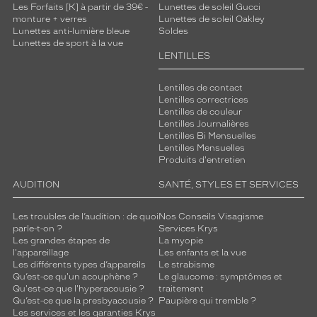
Les Forfaits [K] à partir de 39€ -
Lunettes de soleil Gucci
o
monture + verres
Lunettes de soleil Oakley
n
Lunettes anti-lumière bleue
Soldes
c
Lunettes de sport à la vue
o
LENTILLES
n
t
Lentilles de contact
r
Lentilles correctrices
a
Lentilles de couleur
s
Lentilles Journalières
t
Lentilles Bi Mensuelles
Lentilles Mensuelles
e
Produits d'entretien
n
t
AUDITION
SANTÉ, STYLES ET SERVICES
h
a
Les troubles de l’audition : de quoi
Nos Conseils Visagisme
r
parle-t-on ?
Services Krys
m
Les grandes étapes de
La myopie
o
l'appareillage
Les enfants et la vue
n
Les différents types d’appareils
Le strabisme
Qu’est-ce qu'un acouphène ?
Le glaucome : symptômes et
i
Qu'est-ce que l'hyperacousie ?
traitement
e
Qu’est-ce que la presbyacousie ?
Paupière qui tremble ?
u
Les services et les garanties Krys