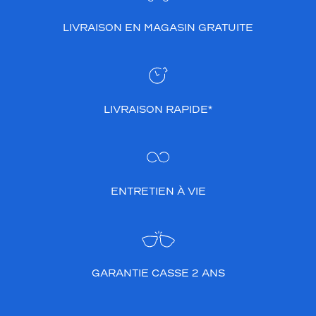
q
u
LIVRAISON EN MAGASIN GRATUITE
e
q
u
i
s
LIVRAISON RAPIDE*
'
a
d
a
p
t
ENTRETIEN À VIE
e
à
t
o
u
t
GARANTIE CASSE 2 ANS
e
s
l