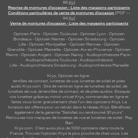
86
Ko
]
u
Reprise de montures d’occasion - Liste des magasins participants
c
Conditions particulières de vente de montures d’occasion
[PDF —
t
94
Ko
]
u
Vente de montures d’occasion - Liste des magasins participants
r
Opticien Paris
-
Opticien Toulouse
-
Opticien Lyon
-
Opticien
e
Bordeaux
-
Opticien Nantes
-
Opticien Strasbourg
-
Opticien
t
Lille
-
Opticien Montpellier
-
Opticien Rennes
-
Opticien
o
Grenoble
-
Opticien Marseille
-
Opticien Aix-en-Provence
-
Opticien
u
Reims
-
Opticien Angers
-
Opticien Nancy
-
Audioprothésiste Paris
-
Audioprothésiste Toulouse
-
Audioprothésiste
t
Lille
-
Audioprothésiste Strasbourg
-
Audioprothésiste Marseille
e
n
Krys, Opticien en ligne :
f
lentilles de contact
,
lunettes de vue
,
lunettes de soleil
et
piles
i
audio
Krys.com : Site de vente en ligne de lunettes de soleil, de
l
lunettes de vue, de
lentilles de contact
, et de piles audios. Essayez
vos lunettes grâce au miroir virtuel Krys, commandez en ligne et
t
faites vous livrer gratuitement chez l'un des opticiens Krys. La
r
livraison est offerte pour un retrait dans le réseau Krys. Bénéficiez
a
également de la garantie "Satisfait ou remboursé 30 jours".
n
Retrouvez nos marques de lunettes de vue et
lunettes de soleil : Ray
t
Ban
e
Krys.com : C’est aussi plus de 1000 opticiens dans toute la
France.
Trouvez l’opticien Krys le plus proche de chez vous
. Les
f