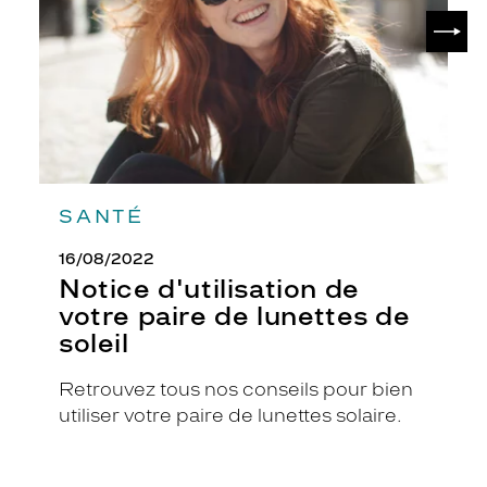
de
c
SUIV
lunettes
e
de
r
soleil
c
l
é
e
e
n
a
SANTÉ
c
é
16/08/2022
t
Notice d'utilisation de
a
votre paire de lunettes de
t
soleil
e
n
o
Retrouvez tous nos conseils pour bien
i
utiliser votre paire de lunettes solaire.
r
b
r