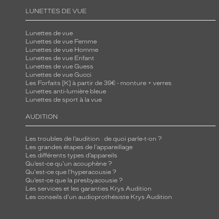
a
LUNETTES DE VUE
r
b
Lunettes de vue
Lunettes de vue Femme
o
Lunettes de vue Homme
r
Lunettes de vue Enfant
Lunettes de vue Guess
e
Lunettes de vue Gucci
u
Les Forfaits [K] à partir de 39€ - monture + verres
Lunettes anti-lumière bleue
n
Lunettes de sport à la vue
c
o
AUDITION
l
o
Les troubles de l’audition : de quoi parle-t-on ?
Les grandes étapes de l'appareillage
r
Les différents types d’appareils
i
Qu’est-ce qu'un acouphène ?
Qu'est-ce que l'hyperacousie ?
s
Qu’est-ce que la presbyacousie ?
é
Les services et les garanties Krys Audition
Les conseils d'un audioprothésiste Krys Audition
c
a