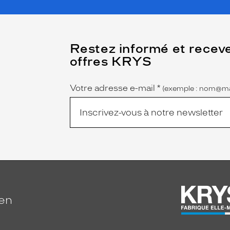
(Ce
Restez informé et recev
champ
offres KRYS
est
Name
obligatoire)
Votre adresse e-mail
*
(exemple : nom@ma
ien