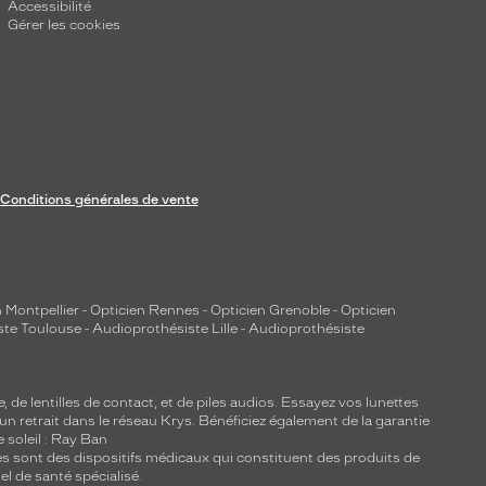
Accessibilité
Gérer les cookies
Conditions générales de vente
 Montpellier
-
Opticien Rennes
-
Opticien Grenoble
-
Opticien
ste Toulouse
-
Audioprothésiste Lille
-
Audioprothésiste
e, de
lentilles de contact
, et de piles audios. Essayez vos lunettes
 un retrait dans le réseau Krys. Bénéficiez également de la garantie
e soleil : Ray Ban
lles sont des dispositifs médicaux qui constituent des produits de
l de santé spécialisé.