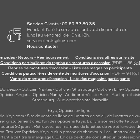
Service Clients : 09 69 32 80 35
Pendant l'été, le service clients est disponible du
lundi au vendredi de 10h à 18h.
serviceclients@krys.com
Nous contacter
andes - Retours - Remboursement
Conditions des offres sur le site
Conditions particulières de reprise de montures d’occasion
[PDF — 86
Ko
]
Reprise de montures d’occasion - Liste des magasins participants
Conditions particulières de vente de montures d’occasion
[PDF — 94
Ko
]
Vente de montures d’occasion - Liste des magasins participants
 Bordeaux
-
Opticien Nantes
-
Opticien Strasbourg
-
Opticien Lille
-
Opticien
Opticien Angers
-
Opticien Nancy
-
Audioprothésiste Paris
-
Audioprothési
Strasbourg
-
Audioprothésiste Marseille
Krys, Opticien en ligne :
dio
Krys.com : Site de vente en ligne de lunettes de soleil, de lunettes de vu
rer gratuitement chez l'un des opticiens Krys. La livraison est offerte pour
emboursé 30 jours". Retrouvez nos marques de lunettes de vue et
lunettes d
nce.
Trouvez l’opticien Krys le plus proche de chez vous
. Les lunettes/lenti
tant à ce titre le marquage CE. En cas de doute, consultez un professionne