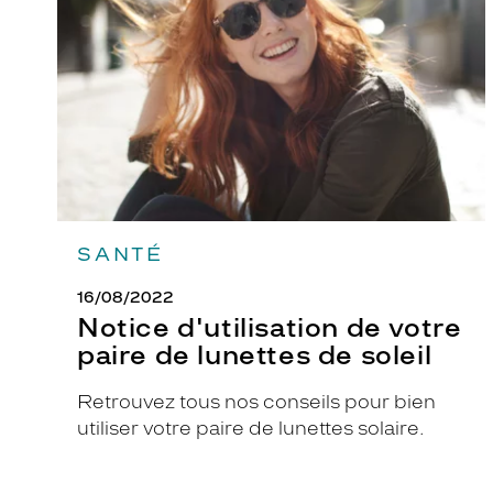
votre
paire
s
de
p
lunettes
a
de
soleil
r
u
n
e
f
o
SANTÉ
r
m
16/08/2022
e
Notice d'utilisation de votre
c
paire de lunettes de soleil
a
r
Retrouvez tous nos conseils pour bien
r
utiliser votre paire de lunettes solaire.
é
e