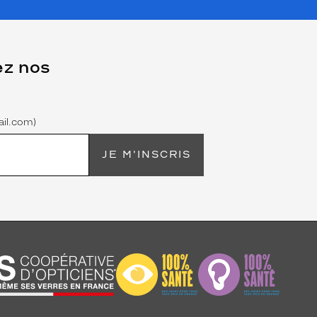
ez nos
il.com)
JE M'INSCRIS