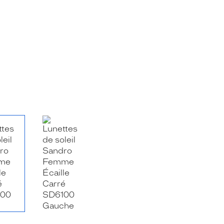
RE_FACEBOOK_TITLE
.SHARE_TWITTER_TITLE