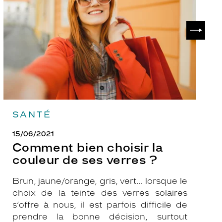
la
v
couleur
p
de
?
SUIVAN
ses
verres
?
SANTÉ
15/06/2021
Comment bien choisir la
couleur de ses verres ?
Brun, jaune/orange, gris, vert… lorsque le
choix de la teinte des verres solaires
s’offre à nous, il est parfois difficile de
prendre la bonne décision, surtout