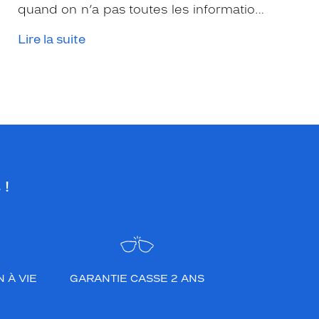
quand on n’a pas toutes les informations
nécessaires. Les opticiens Krys sont là
Lire la suite
pour vous conseiller et apporter leur
expertise afin que vous fassiez le bon
choix en fonction de votre amétropie
et/ou de l’activité sportive pratiquée.
 !
 À VIE
GARANTIE CASSE 2 ANS