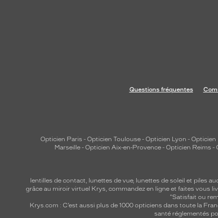
i
l
l
e
f
o
n
c
Questions fréquentes
Comm
é
b
r
i
Opticien Paris
-
Opticien Toulouse
-
Opticien Lyon
-
Opticien
l
Marseille
-
Opticien Aix-en-Provence
-
Opticien Reims
-
l
a
n
lentilles de contact
,
lunettes de vue
,
lunettes de soleil
et
piles au
t
grâce au miroir virtuel Krys, commandez en ligne et faites vous liv
"Satisfait ou r
a
Krys.com : C’est aussi plus de 1000 opticiens dans toute la Fra
u
santé réglementés por