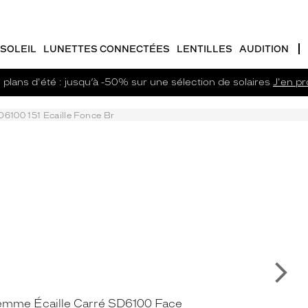
SOLEIL
LUNETTES CONNECTÉES
LENTILLES
AUDITION
plans d'été : jusqu’à -50% sur une sélection de solaires
J'en pro
D6100 151 Ecaille Fonce Br
Su