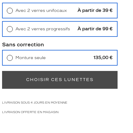
À partir de 39 €
Avec 2 verres unifocaux
Retrait en magasin
Offert
À partir de 99 €
Avec 2 verres progressifs
Retrait en magasin
Offert
Sans correction
135,00 €
Monture seule
Livraison à domicile
5,90 €
Retrait en magasin
Offert
CHOISIR CES LUNETTES
LIVRAISON SOUS 4 JOURS EN MOYENNE
LIVRAISON OFFERTE EN MAGASIN