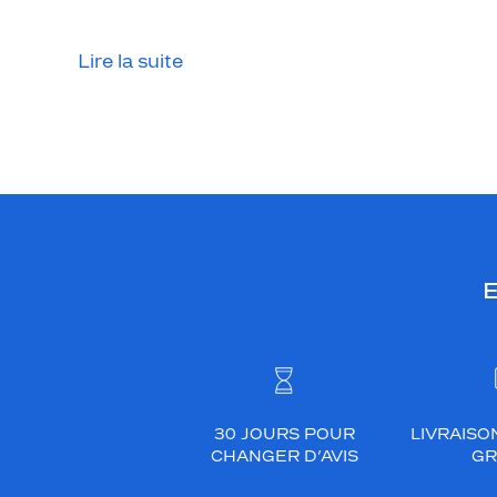
g
é
n
Lire la suite
é
r
e
u
s
e
e
t
E
é
l
é
g
a
n
30 JOURS POUR
LIVRAISO
CHANGER D’AVIS
GR
t
e