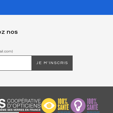
ez nos
il.com)
JE M'INSCRIS