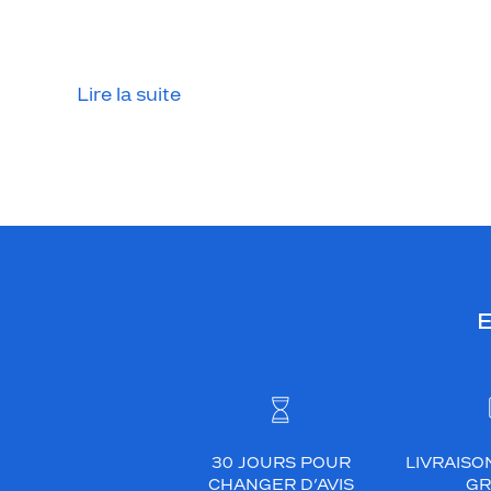
d
é
s
a
Lire la suite
p
p
o
r
t
e
r
o
E
n
t
u
n
e
t
30 JOURS POUR
LIVRAISO
o
CHANGER D’AVIS
GR