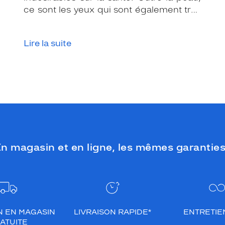
ce sont les yeux qui sont également très
exposés aux rayonnements ultraviolets
(UV). Même si le soleil se fait discret ou
Lire la suite
que le temps est couvert, il est donc
impératif de les protéger en ville, à la
mer, à la montagne, lors de toutes les
activités en extérieur.
n magasin et en ligne, les mêmes garanties
N EN MAGASIN
LIVRAISON RAPIDE*
ENTRETIEN
ATUITE