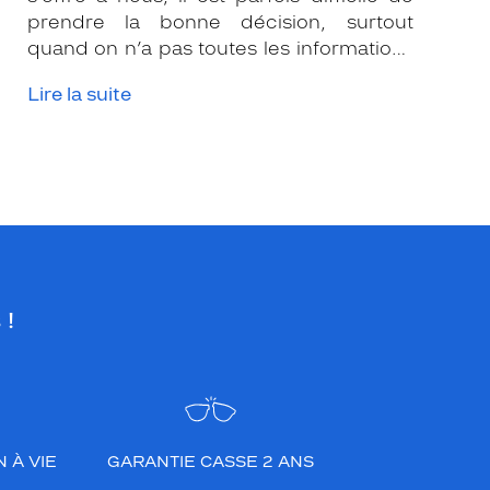
prendre la bonne décision, surtout
quand on n’a pas toutes les informations
nécessaires. Les opticiens Krys sont là
Lire la suite
pour vous conseiller et apporter leur
expertise afin que vous fassiez le bon
choix en fonction de votre amétropie
et/ou de l’activité sportive pratiquée.
 !
 À VIE
GARANTIE CASSE 2 ANS