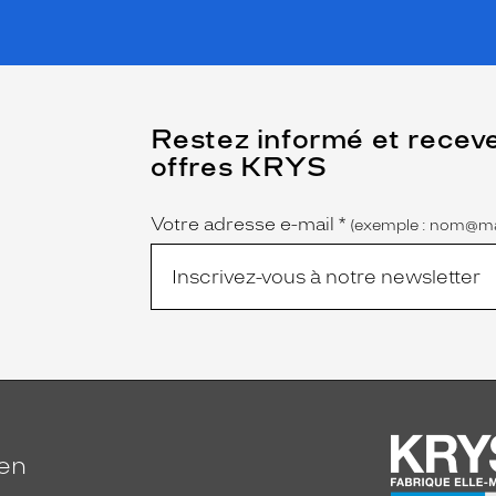
(Ce
Restez informé et recev
champ
offres KRYS
est
Name
obligatoire)
Votre adresse e-mail
*
(exemple : nom@ma
ien