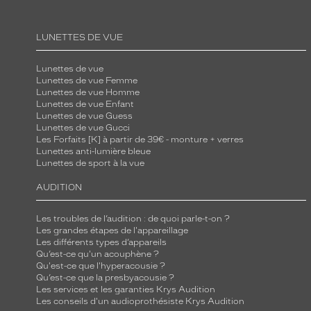
n
à
LUNETTES DE VUE
v
o
Lunettes de vue
t
Lunettes de vue Femme
Lunettes de vue Homme
r
Lunettes de vue Enfant
e
Lunettes de vue Guess
Lunettes de vue Gucci
l
Les Forfaits [K] à partir de 39€ - monture + verres
o
Lunettes anti-lumière bleue
Lunettes de sport à la vue
o
k
AUDITION
.
L
Les troubles de l’audition : de quoi parle-t-on ?
a
Les grandes étapes de l'appareillage
Les différents types d’appareils
f
Qu’est-ce qu'un acouphène ?
o
Qu'est-ce que l'hyperacousie ?
Qu’est-ce que la presbyacousie ?
r
Les services et les garanties Krys Audition
m
Les conseils d'un audioprothésiste Krys Audition