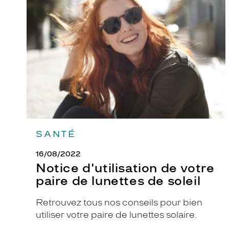
de
s
votre
v
paire
de
e
lunettes
r
de
r
soleil
e
s
m
a
r
SANTÉ
r
o
16/08/2022
n
Notice d'utilisation de votre
d
paire de lunettes de soleil
é
g
Retrouvez tous nos conseils pour bien
r
utiliser votre paire de lunettes solaire.
a