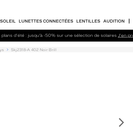
SOLEIL
LUNETTES CONNECTÉES
LENTILLES
AUDITION
plans d'été : jusqu’à -50% sur une sélection de solaires
J'en pro
ys
Skj2318-A 402 Noir Brill
Su