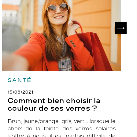
choisir
le
la
v
couleur
p
de
?
SUIVAN
ses
verres
?
SANTÉ
15/06/2021
Comment bien choisir la
couleur de ses verres ?
Brun, jaune/orange, gris, vert… lorsque le
choix de la teinte des verres solaires
s’offre à nous, il est parfois difficile de