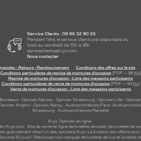
Service Clients : 09 69 32 80 35
Pendant l'été, le service clients est disponible du
lundi au vendredi de 10h à 18h.
serviceclients@krys.com
Nous contacter
andes - Retours - Remboursement
Conditions des offres sur le site
Conditions particulières de reprise de montures d’occasion
[PDF — 86
Ko
]
Reprise de montures d’occasion - Liste des magasins participants
Conditions particulières de vente de montures d’occasion
[PDF — 94
Ko
]
Vente de montures d’occasion - Liste des magasins participants
 Bordeaux
-
Opticien Nantes
-
Opticien Strasbourg
-
Opticien Lille
-
Opticien
Opticien Angers
-
Opticien Nancy
-
Audioprothésiste Paris
-
Audioprothési
Strasbourg
-
Audioprothésiste Marseille
Krys, Opticien en ligne :
dio
Krys.com : Site de vente en ligne de lunettes de soleil, de lunettes de vu
rer gratuitement chez l'un des opticiens Krys. La livraison est offerte pour
emboursé 30 jours". Retrouvez nos marques de lunettes de vue et
lunettes d