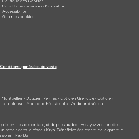
Politique des Cookies
Conditions générales d'utilisation
Accessibilité
Gérer les cookies
Conditions générales de vente
 Montpellier
-
Opticien Rennes
-
Opticien Grenoble
-
Opticien
ste Toulouse
-
Audioprothésiste Lille
-
Audioprothésiste
e, de
lentilles de contact
, et de piles audios. Essayez vos lunettes
 un retrait dans le réseau Krys. Bénéficiez également de la garantie
e soleil : Ray Ban