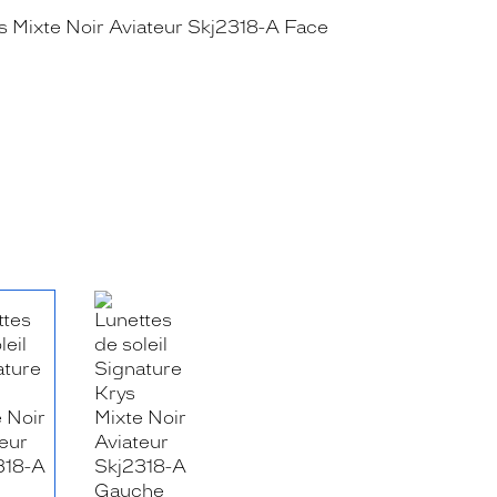
RE_FACEBOOK_TITLE
.SHARE_TWITTER_TITLE