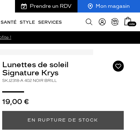
Prendre un RDV
Mon magasin
Mon
Afficher
SANTÉ
STYLE
SERVICES
vide
panie
la
recherche
fite !
Lunettes de soleil
Ajouter
à
Signature Krys
ma
SKJ2318-A 402 NOIR BRILL
liste
d’envies
19,00 €
EN RUPTURE DE STOCK
ivant