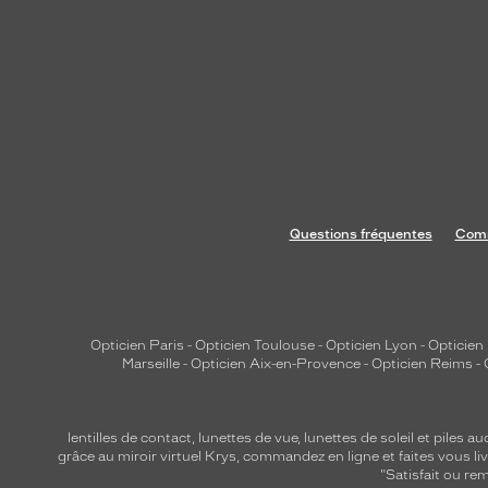
e
p
i
l
o
t
e
c
l
Questions fréquentes
Comm
a
s
s
i
q
Opticien Paris
-
Opticien Toulouse
-
Opticien Lyon
-
Opticien
Marseille
-
Opticien Aix-en-Provence
-
Opticien Reims
-
u
e
e
lentilles de contact
,
lunettes de vue
,
lunettes de soleil
et
piles au
t
grâce au miroir virtuel Krys, commandez en ligne et faites vous liv
l
"Satisfait ou r