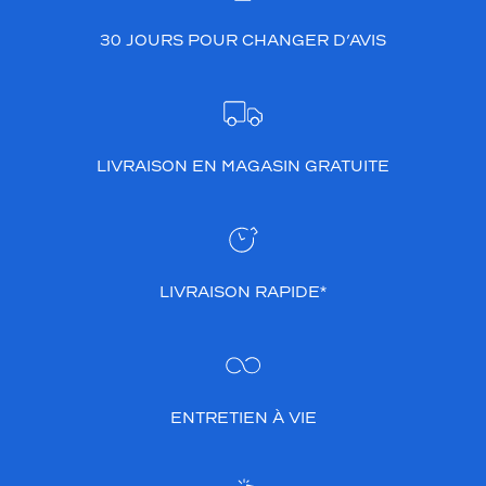
a
c
30 JOURS POUR CHANGER D’AVIS
c
e
s
s
o
i
LIVRAISON EN MAGASIN GRATUITE
r
e
d
e
m
o
LIVRAISON RAPIDE*
d
e
e
t
q
ENTRETIEN À VIE
u
i
s