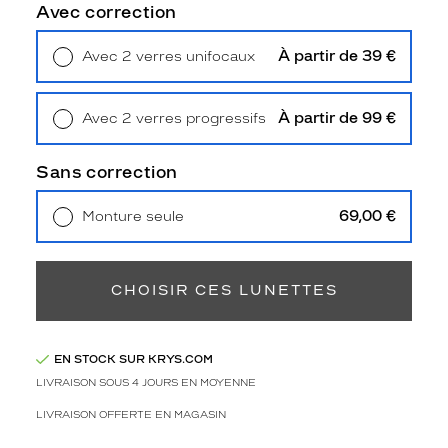
r
Avec correction
a
l
À partir de 39 €
Avec 2 verres unifocaux
e
Retrait en magasin
Offert
s
e
À partir de 99 €
Avec 2 verres progressifs
s
Retrait en magasin
Offert
p
r
Sans correction
i
t
69,00 €
Monture seule
s
Livraison à domicile
5,90 €
d
Retrait en magasin
Offert
e
p
CHOISIR CES LUNETTES
a
r
s
EN STOCK SUR KRYS.COM
o
LIVRAISON SOUS 4 JOURS EN MOYENNE
n
d
LIVRAISON OFFERTE EN MAGASIN
e