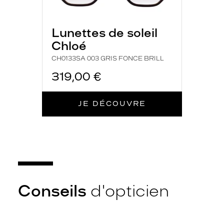
s
a
c
Lunettes de soleil
o
Chloé
n
ç
CH0133SA 003 GRIS FONCE BRILL
u
319,00 €
c
e
s
JE DÉCOUVRE
l
u
n
e
t
t
e
s
Conseils
d'opticien
p
o
u
r