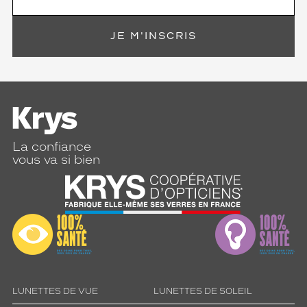
t
p
JE M'INSCRIS
o
u
r
l
a
p
r
o
La confiance
t
vous va si bien
e
c
t
i
o
n
q
u
e
c
LUNETTES DE VUE
LUNETTES DE SOLEIL
e