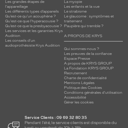
Les grandes étapes de
La myopie
i
l'appareillage
Les enfants et la vue
p
Les différents types d’appareils
Le strabisme
o
Qu’est-ce qu'un acouphène ?
Le glaucome : symptômes et
Qu'est-ce que l'hyperacousie ?
traitement
u
Qu’est-ce que la presbyacousie ?
Paupière qui tremble ?
r
Les services et les garanties Krys
l
Audition
A PROPOS DE KRYS
e
Les conseils d'un
u
audioprothésiste Krys Audition
Qui sommes-nous ?
r
Les preuves de la confiance
s
Espace Presse
t
A propos de KRYS GROUP
y
La Fondation KRYS GROUP
l
Recrutement
Charte de confidentialité
e
Mentions Légales
s
Politique des Cookies
a
Conditions générales d'utilisation
n
Accessibilité
s
Gérer les cookies
p
a
Service Clients : 09 69 32 80 35
r
Pendant l'été, le service clients est disponible du
e
lundi au vendredi de 10h à 18h.