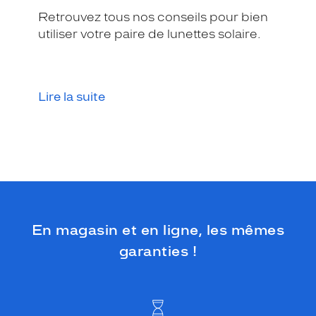
r
Retrouvez tous nos conseils pour bien
e
utiliser votre paire de lunettes solaire.
c
h
e
r
Lire la suite
c
h
e
n
t
u
n
v
é
r
En magasin et en ligne, les mêmes
i
garanties !
t
a
b
l
e