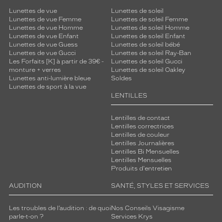
l
Lunettes de vue
Lunettes de soleil
l
Lunettes de vue Femme
Lunettes de soleil Femme
e
Lunettes de vue Homme
Lunettes de soleil Homme
s
Lunettes de vue Enfant
Lunettes de soleil Enfant
-
Lunettes de vue Guess
Lunettes de soleil bébé
c
Lunettes de vue Gucci
Lunettes de soleil Ray-Ban
i
Les Forfaits [K] à partir de 39€ -
Lunettes de soleil Gucci
monture + verres
Lunettes de soleil Oakley
o
Lunettes anti-lumière bleue
Soldes
f
Lunettes de sport à la vue
f
LENTILLES
r
e
Lentilles de contact
n
Lentilles correctrices
t
Lentilles de couleur
,
Lentilles Journalières
m
Lentilles Bi Mensuelles
Lentilles Mensuelles
a
Produits d'entretien
i
s
AUDITION
SANTÉ, STYLES ET SERVICES
a
u
Les troubles de l’audition : de quoi
Nos Conseils Visagisme
s
parle-t-on ?
Services Krys
s