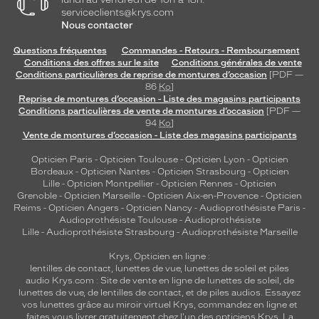
i
serviceclients@krys.com
l
Nous contacter
.
Questions fréquentes
Commandes - Retours - Remboursement
Dimensions
Conditions des offres sur le site
Conditions générales de vente
de
Conditions particulières de reprise de montures d’occasion
[PDF —
la
86
Ko
]
monture
Reprise de montures d’occasion - Liste des magasins participants
Conditions particulières de vente de montures d’occasion
[PDF —
94
Ko
]
Vente de montures d’occasion - Liste des magasins participants
1 mm
5 mm
Opticien Paris
-
Opticien Toulouse
-
Opticien Lyon
-
Opticien
Bordeaux
-
Opticien Nantes
-
Opticien Strasbourg
-
Opticien
Lille
-
Opticien Montpellier
-
Opticien Rennes
-
Opticien
Grenoble
-
Opticien Marseille
-
Opticien Aix-en-Provence
-
Opticien
Reims
-
Opticien Angers
-
Opticien Nancy
-
Audioprothésiste Paris
-
Audioprothésiste Toulouse
-
Audioprothésiste
 mm
 mm
Lille
-
Audioprothésiste Strasbourg
-
Audioprothésiste Marseille
Krys, Opticien en ligne :
Détails
lentilles de contact
,
lunettes de vue
,
lunettes de soleil
et
piles
techniques
audio
Krys.com : Site de vente en ligne de lunettes de soleil, de
lunettes de vue, de
lentilles de contact
, et de piles audios. Essayez
Genre
vos lunettes grâce au miroir virtuel Krys, commandez en ligne et
faites vous livrer gratuitement chez l'un des opticiens Krys. La