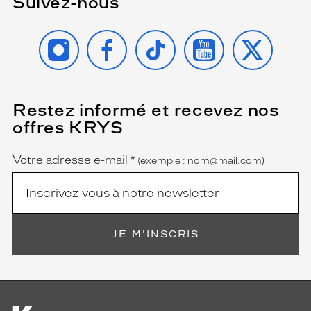
Suivez-nous
INSTAGRAM
FACEBOOK
TIKTOK
YOUTUBE
X
Restez informé et recevez nos
(Ce
champ
offres KRYS
est
Name
obligatoire)
Votre adresse e-mail
*
(exemple : nom@mail.com)
JE M'INSCRIS