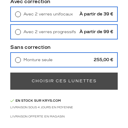
Avec correction
2
Polarisant
À partir de 39 €
Avec 2 verres unifocaux
Non
Retrait en magasin
Offert
Type
de
À partir de 99 €
Avec 2 verres progressifs
verres
Retrait en magasin
Offert
compatibles
Sans correction
Progressifs
Unifocaux
255,00 €
Monture seule
Type
Livraison à domicile
5,90 €
de
Retrait en magasin
Offert
montage
CHOISIR CES LUNETTES
Cerclé
Taille
de
EN STOCK SUR KRYS.COM
monture
LIVRAISON SOUS 4 JOURS EN MOYENNE
M
LIVRAISON OFFERTE EN MAGASIN
Afficher
la