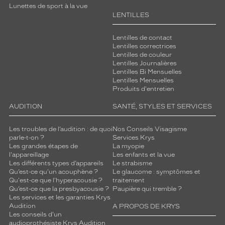
Lunettes de sport à la vue
LENTILLES
Lentilles de contact
Lentilles correctrices
Lentilles de couleur
Lentilles Journalières
Lentilles Bi Mensuelles
Lentilles Mensuelles
Produits d'entretien
AUDITION
SANTÉ, STYLES ET SERVICES
Les troubles de l’audition : de quoi
Nos Conseils Visagisme
parle-t-on ?
Services Krys
Les grandes étapes de
La myopie
l'appareillage
Les enfants et la vue
Les différents types d’appareils
Le strabisme
Qu’est-ce qu'un acouphène ?
Le glaucome : symptômes et
Qu'est-ce que l'hyperacousie ?
traitement
Qu’est-ce que la presbyacousie ?
Paupière qui tremble ?
Les services et les garanties Krys
Audition
A PROPOS DE KRYS
Les conseils d'un
audioprothésiste Krys Audition