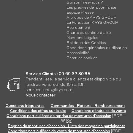
Qui sommes-nous ?
Les preuves de la confiance
Espace Presse
A propos de KRYS GROUP
La Fondation KRYS GROUP
Recrutement
Charte de confidentialité
Mentions Légales
Politique des Cookies
Conditions générales d'utilisation
Accessibilité
Gérer les cookies
Service Clients : 09 69 32 80 35
Pendant l'été, le service clients est disponible du
lundi au vendredi de 10h à 18h.
serviceclients@krys.com
Nous contacter
Questions fréquentes
Commandes - Retours - Remboursement
Conditions des offres sur le site
Conditions générales de vente
Conditions particulières de reprise de montures d’occasion
[PDF —
86
Ko
]
Reprise de montures d’occasion - Liste des magasins participants
Conditions particulières de vente de montures d’occasion
[PDF —