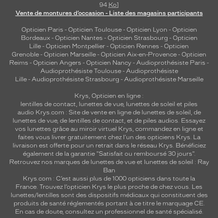
94
Ko
]
Vente de montures d’occasion - Liste des magasins participants
Opticien Paris
-
Opticien Toulouse
-
Opticien Lyon
-
Opticien
Bordeaux
-
Opticien Nantes
-
Opticien Strasbourg
-
Opticien
Lille
-
Opticien Montpellier
-
Opticien Rennes
-
Opticien
Grenoble
-
Opticien Marseille
-
Opticien Aix-en-Provence
-
Opticien
Reims
-
Opticien Angers
-
Opticien Nancy
-
Audioprothésiste Paris
-
Audioprothésiste Toulouse
-
Audioprothésiste
Lille
-
Audioprothésiste Strasbourg
-
Audioprothésiste Marseille
Krys, Opticien en ligne :
lentilles de contact
,
lunettes de vue
,
lunettes de soleil
et
piles
audio
Krys.com : Site de vente en ligne de lunettes de soleil, de
lunettes de vue, de
lentilles de contact
, et de piles audios. Essayez
vos lunettes grâce au miroir virtuel Krys, commandez en ligne et
faites vous livrer gratuitement chez l'un des opticiens Krys. La
livraison est offerte pour un retrait dans le réseau Krys. Bénéficiez
également de la garantie "Satisfait ou remboursé 30 jours".
Retrouvez nos marques de lunettes de vue et
lunettes de soleil : Ray
Ban
Krys.com : C’est aussi plus de 1000 opticiens dans toute la
France.
Trouvez l’opticien Krys le plus proche de chez vous
. Les
lunettes/lentilles sont des dispositifs médicaux qui constituent des
produits de santé réglementés portant à ce titre le marquage CE.
En cas de doute, consultez un professionnel de santé spécialisé.