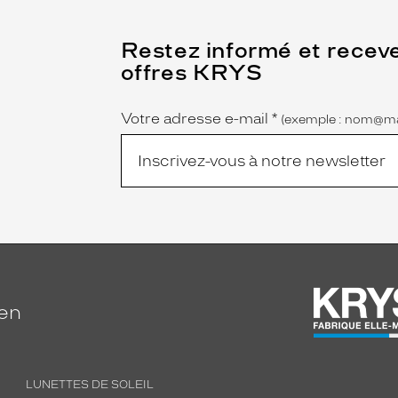
(Ce
Restez informé et recev
champ
offres KRYS
est
Name
obligatoire)
Votre adresse e-mail
*
(exemple : nom@ma
ien
LUNETTES DE SOLEIL