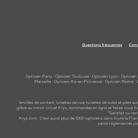
Questions fréquentes
Comm
Opticien Paris
-
Opticien Toulouse
-
Opticien Lyon
-
Opticien
Marseille
-
Opticien Aix-en-Provence
-
Opticien Reims
-
lentilles de contact
,
lunettes de vue
,
lunettes de soleil
et
piles au
grâce au miroir virtuel Krys, commandez en ligne et faites vous liv
"Satisfait ou r
Krys.com : C’est aussi plus de 1000 opticiens dans toute la Fra
santé réglementés por