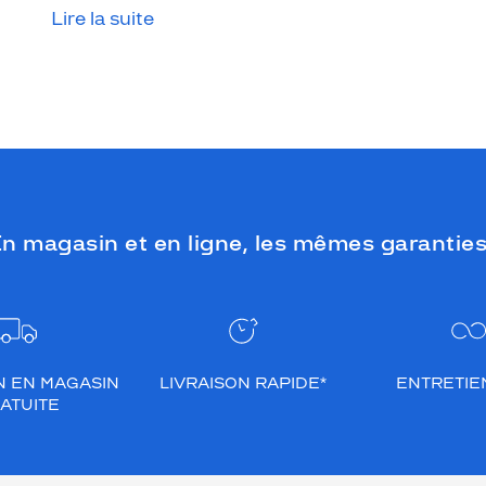
Lire la suite
que le temps est couvert, il est donc
impératif de les protéger en ville, à la
mer, à la montagne, lors de toutes les
activités en extérieur.
n magasin et en ligne, les mêmes garanties
N EN MAGASIN
LIVRAISON RAPIDE*
ENTRETIEN
ATUITE