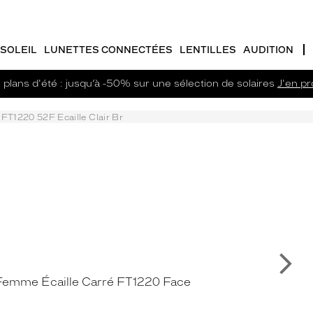
SOLEIL
LUNETTES CONNECTÉES
LENTILLES
AUDITION
plans d'été : jusqu’à -50% sur une sélection de solaires
J'en pro
FT1220 52F Ecaille Clair Br
Su