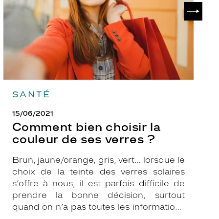
de
?
SUIVAN
ses
verres
?
SANTÉ
15/06/2021
Comment bien choisir la
couleur de ses verres ?
Brun, jaune/orange, gris, vert… lorsque le
choix de la teinte des verres solaires
s’offre à nous, il est parfois difficile de
prendre la bonne décision, surtout
quand on n’a pas toutes les informations
nécessaires. Les opticiens Krys sont là