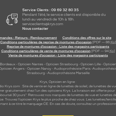
Service Clients : 09 69 32 80 35
Pendant l'été, le service clients est disponible du
lundi au vendredi de 10h à 18h.
serviceclients@krys.com
Nous contacter
andes - Retours - Remboursement
Conditions des offres sur le site
Conditions particulières de reprise de montures d’occasion
[PDF — 86
Ko
]
Reprise de montures d’occasion - Liste des magasins participants
Conditions particulières de vente de montures d’occasion
[PDF — 94
Ko
]
Vente de montures d’occasion - Liste des magasins participants
 Bordeaux
-
Opticien Nantes
-
Opticien Strasbourg
-
Opticien Lille
-
Opticien
Opticien Angers
-
Opticien Nancy
-
Audioprothésiste Paris
-
Audioprothési
Strasbourg
-
Audioprothésiste Marseille
Krys, Opticien en ligne :
dio
Krys.com : Site de vente en ligne de lunettes de soleil, de lunettes de vu
rer gratuitement chez l'un des opticiens Krys. La livraison est offerte pour
emboursé 30 jours". Retrouvez nos marques de lunettes de vue et
lunettes d
nce.
Trouvez l’opticien Krys le plus proche de chez vous
. Les lunettes/lenti
tant à ce titre le marquage CE. En cas de doute, consultez un professionne