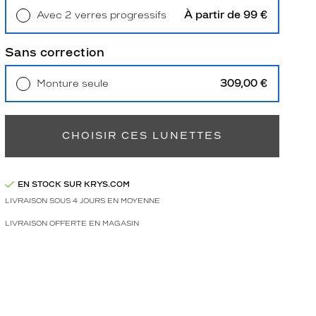
À partir de 99 €
Avec 2 verres progressifs
Retrait en magasin
Offert
Sans correction
309,00 €
Monture seule
Livraison à domicile
5,90 €
Retrait en magasin
Offert
CHOISIR CES LUNETTES
EN STOCK SUR KRYS.COM
LIVRAISON SOUS 4 JOURS EN MOYENNE
LIVRAISON OFFERTE EN MAGASIN