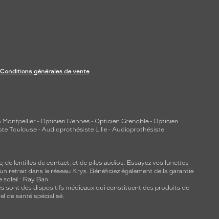
Conditions générales de vente
 Montpellier
-
Opticien Rennes
-
Opticien Grenoble
-
Opticien
ste Toulouse
-
Audioprothésiste Lille
-
Audioprothésiste
e, de
lentilles de contact
, et de piles audios. Essayez vos lunettes
 un retrait dans le réseau Krys. Bénéficiez également de la garantie
e soleil : Ray Ban
lles sont des dispositifs médicaux qui constituent des produits de
l de santé spécialisé.