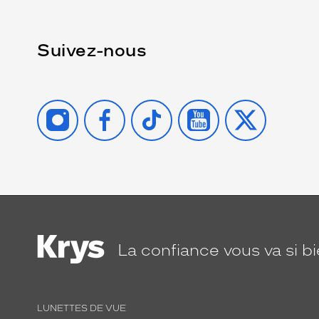
Suivez-nous
INSTAGRAM
FACEBOOK
TIKTOK
YOUTUBE
X
La confiance
vous va si b
LUNETTES DE VUE