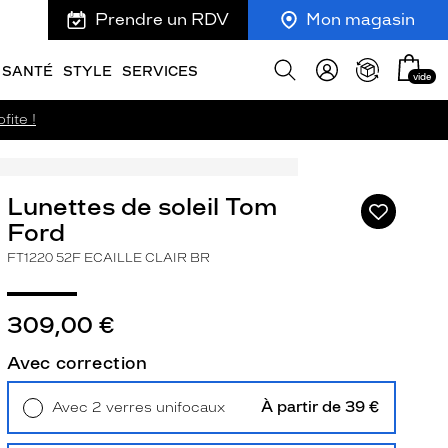
Prendre un RDV
Mon magasin
Mon
Afficher
SANTÉ
STYLE
SERVICES
vide
panie
la
recherche
fite !
Lunettes de soleil Tom
Ajouter
à
Ford
ma
FT1220 52F ECAILLE CLAIR BR
liste
d’envies
309,00 €
Avec correction
ivant
À partir de 39 €
Avec 2 verres unifocaux
Retrait en magasin
Offert