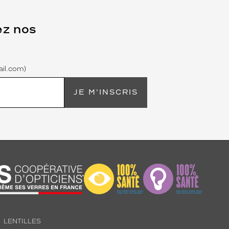
ez nos
il.com)
JE M'INSCRIS
LENTILLES