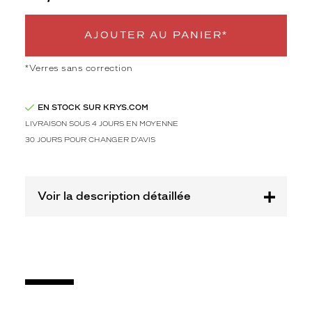
Détails
techniques
AJOUTER AU PANIER*
Genre
*Verres sans correction
Enfant
Forme
EN STOCK SUR KRYS.COM
de
LIVRAISON SOUS 4 JOURS EN MOYENNE
la
monture
30 JOURS POUR CHANGER D'AVIS
Pantos
Couleur
Voir la description détaillée
de
la
monture
514
Bleu
Texture
Polarisant