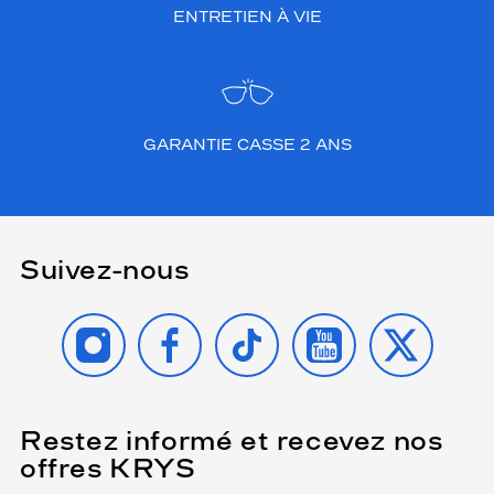
ENTRETIEN À VIE
GARANTIE CASSE 2 ANS
Suivez-nous
INSTAGRAM
FACEBOOK
TIKTOK
YOUTUBE
X
Restez informé et recevez nos
(Ce
champ
offres KRYS
est
Name
obligatoire)