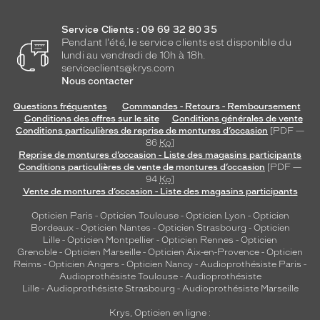
Service Clients : 09 69 32 80 35
Pendant l'été, le service clients est disponible du
lundi au vendredi de 10h à 18h.
serviceclients@krys.com
Nous contacter
Questions fréquentes
Commandes - Retours - Remboursement
Conditions des offres sur le site
Conditions générales de vente
Conditions particulières de reprise de montures d’occasion
[PDF —
86
Ko
]
Reprise de montures d’occasion - Liste des magasins participants
Conditions particulières de vente de montures d’occasion
[PDF —
94
Ko
]
Vente de montures d’occasion - Liste des magasins participants
Opticien Paris
-
Opticien Toulouse
-
Opticien Lyon
-
Opticien
Bordeaux
-
Opticien Nantes
-
Opticien Strasbourg
-
Opticien
Lille
-
Opticien Montpellier
-
Opticien Rennes
-
Opticien
Grenoble
-
Opticien Marseille
-
Opticien Aix-en-Provence
-
Opticien
Reims
-
Opticien Angers
-
Opticien Nancy
-
Audioprothésiste Paris
-
Audioprothésiste Toulouse
-
Audioprothésiste
Lille
-
Audioprothésiste Strasbourg
-
Audioprothésiste Marseille
Krys, Opticien en ligne :