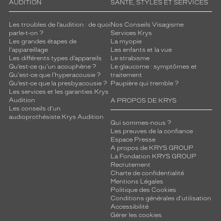
AUDITION
SANTÉ, STYLES ET SERVICES
Les troubles de l’audition : de quoi
Nos Conseils Visagisme
parle-t-on ?
Services Krys
Les grandes étapes de
La myopie
l'appareillage
Les enfants et la vue
Les différents types d’appareils
Le strabisme
Qu’est-ce qu'un acouphène ?
Le glaucome : symptômes et
Qu'est-ce que l'hyperacousie ?
traitement
Qu’est-ce que la presbyacousie ?
Paupière qui tremble ?
Les services et les garanties Krys
Audition
A PROPOS DE KRYS
Les conseils d'un
audioprothésiste Krys Audition
Qui sommes-nous ?
Les preuves de la confiance
Espace Presse
A propos de KRYS GROUP
La Fondation KRYS GROUP
Recrutement
Charte de confidentialité
Mentions Légales
Politique des Cookies
Conditions générales d'utilisation
Accessibilité
Gérer les cookies