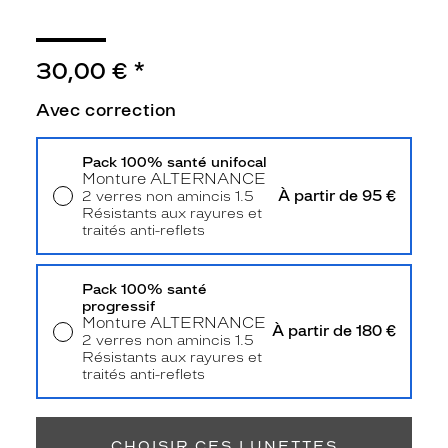
t
r
è
30,00 €
*
s
b
Avec correction
a
s
i
Pack 100% santé unifocal
q
Monture
ALTERNANCE
u
À partir de 95 €
2 verres non amincis 1.5
e
Résistants aux rayures et
a
traités anti-reflets
Livraison à domicile
5,90 €
v
Retrait en magasin
Offert
e
Pack 100% santé
c
progressif
d
Monture
ALTERNANCE
e
À partir de 180 €
2 verres non amincis 1.5
s
Résistants aux rayures et
c
traités anti-reflets
e
Retrait en magasin
Offert
r
c
CHOISIR CES LUNETTES