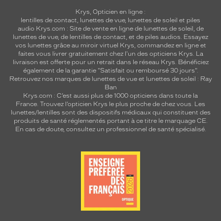
é
Krys, Opticien en ligne :
.
lentilles de contact
,
lunettes de vue
,
lunettes de soleil
et
piles
audio
Krys.com : Site de vente en ligne de lunettes de soleil, de
Dimensions
lunettes de vue, de
lentilles de contact
, et de piles audios. Essayez
de
vos lunettes grâce au miroir virtuel Krys, commandez en ligne et
la
faites vous livrer gratuitement chez l'un des opticiens Krys. La
monture
livraison est offerte pour un retrait dans le réseau Krys. Bénéficiez
également de la garantie "Satisfait ou remboursé 30 jours".
Retrouvez nos marques de lunettes de vue et
lunettes de soleil : Ray
Ban
Krys.com : C’est aussi plus de 1000 opticiens dans toute la
9 mm
0 mm
France.
Trouvez l’opticien Krys le plus proche de chez vous
. Les
lunettes/lentilles sont des dispositifs médicaux qui constituent des
produits de santé réglementés portant à ce titre le marquage CE.
En cas de doute, consultez un professionnel de santé spécialisé.
 mm
 mm
Détails
techniques
Genre
Mixte