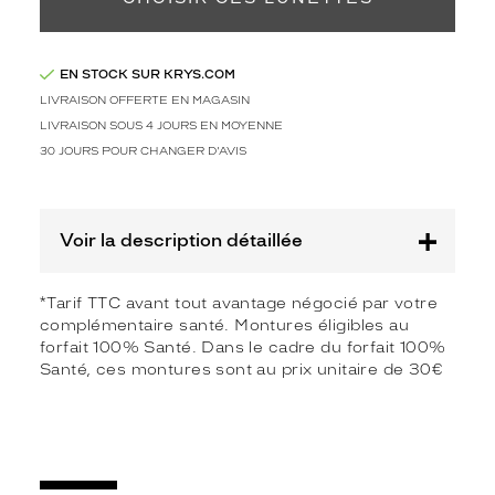
l
e
s
s
EN STOCK SUR KRYS.COM
o
LIVRAISON OFFERTE EN MAGASIN
u
LIVRAISON SOUS 4 JOURS EN MOYENNE
s
30 JOURS POUR CHANGER D'AVIS
f
o
r
m
Voir la description détaillée
e
p
a
*Tarif TTC avant tout avantage négocié par votre
n
complémentaire santé. Montures éligibles au
t
forfait 100% Santé. Dans le cadre du forfait 100%
o
Santé, ces montures sont au prix unitaire de 30€
s
a
i
n
s
i