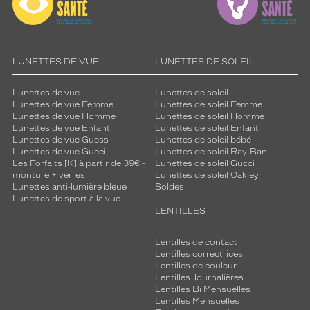
v
o
s
l
LUNETTES DE VUE
LUNETTES DE SOLEIL
u
n
e
Lunettes de vue
Lunettes de soleil
Lunettes de vue Femme
Lunettes de soleil Femme
t
Lunettes de vue Homme
Lunettes de soleil Homme
t
Lunettes de vue Enfant
Lunettes de soleil Enfant
e
Lunettes de vue Guess
Lunettes de soleil bébé
s
Lunettes de vue Gucci
Lunettes de soleil Ray-Ban
v
Les Forfaits [K] à partir de 39€ -
Lunettes de soleil Gucci
o
monture + verres
Lunettes de soleil Oakley
Lunettes anti-lumière bleue
Soldes
u
Lunettes de sport à la vue
s
LENTILLES
p
l
Lentilles de contact
a
Lentilles correctrices
i
Lentilles de couleur
r
Lentilles Journalières
o
Lentilles Bi Mensuelles
n
Lentilles Mensuelles