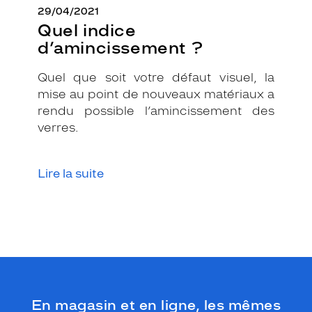
i
29/04/2021
v
Quel indice
e
d’amincissement ?
r
s
e
Quel que soit votre défaut visuel, la
l
mise au point de nouveaux matériaux a
l
rendu possible l’amincissement des
e
verres.
e
t
g
é
Lire la suite
n
é
r
a
l
e
s
u
r
En magasin et en ligne, les mêmes
l