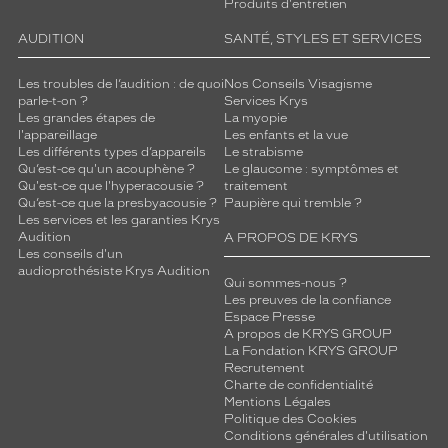
t
Produits d'entretien
t
AUDITION
SANTÉ, STYLES ET SERVICES
o
u
j
Les troubles de l’audition : de quoi
Nos Conseils Visagisme
parle-t-on ?
Services Krys
o
Les grandes étapes de
La myopie
u
l'appareillage
Les enfants et la vue
r
Les différents types d’appareils
Le strabisme
s
Qu’est-ce qu'un acouphène ?
Le glaucome : symptômes et
a
Qu'est-ce que l'hyperacousie ?
traitement
Qu’est-ce que la presbyacousie ?
Paupière qui tremble ?
u
Les services et les garanties Krys
t
Audition
A PROPOS DE KRYS
a
Les conseils d'un
n
audioprothésiste Krys Audition
Qui sommes-nous ?
t
Les preuves de la confiance
,
Espace Presse
c
A propos de KRYS GROUP
'
La Fondation KRYS GROUP
e
Recrutement
s
Charte de confidentialité
Mentions Légales
t
Politique des Cookies
l
Conditions générales d'utilisation
e