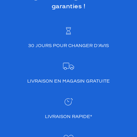
garanties !
'
e
n
s
e
m
b
30 JOURS POUR CHANGER D’AVIS
l
e
d
e
l
a
LIVRAISON EN MAGASIN GRATUITE
m
o
n
t
u
r
LIVRAISON RAPIDE*
e
.
S