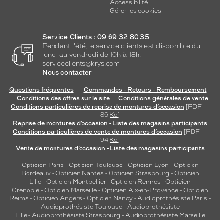
Accessibilité
m
Gérer les cookies
o
d
Service Clients : 09 69 32 80 35
è
Pendant l'été, le service clients est disponible du
l
lundi au vendredi de 10h à 18h.
e
serviceclients@krys.com
q
Nous contacter
u
i
Questions fréquentes
Commandes - Retours - Remboursement
v
Conditions des offres sur le site
Conditions générales de vente
o
Conditions particulières de reprise de montures d’occasion
[PDF —
86
Ko
]
u
Reprise de montures d’occasion - Liste des magasins participants
s
Conditions particulières de vente de montures d’occasion
[PDF —
e
94
Ko
]
s
Vente de montures d’occasion - Liste des magasins participants
t
d
Opticien Paris
-
Opticien Toulouse
-
Opticien Lyon
-
Opticien
Bordeaux
-
Opticien Nantes
-
Opticien Strasbourg
-
Opticien
e
Lille
-
Opticien Montpellier
-
Opticien Rennes
-
Opticien
s
Grenoble
-
Opticien Marseille
-
Opticien Aix-en-Provence
-
Opticien
t
Reims
-
Opticien Angers
-
Opticien Nancy
-
Audioprothésiste Paris
-
i
Audioprothésiste Toulouse
-
Audioprothésiste
n
Lille
-
Audioprothésiste Strasbourg
-
Audioprothésiste Marseille