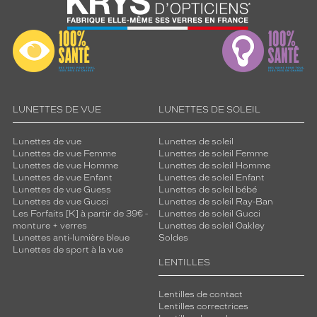
r
l
e
u
r
b
e
a
LUNETTES DE VUE
LUNETTES DE SOLEIL
u
t
Lunettes de vue
Lunettes de soleil
é
Lunettes de vue Femme
Lunettes de soleil Femme
.
Lunettes de vue Homme
Lunettes de soleil Homme
Lunettes de vue Enfant
Lunettes de soleil Enfant
Dimensions
Lunettes de vue Guess
Lunettes de soleil bébé
de
Lunettes de vue Gucci
Lunettes de soleil Ray-Ban
la
Les Forfaits [K] à partir de 39€ -
Lunettes de soleil Gucci
monture
monture + verres
Lunettes de soleil Oakley
Lunettes anti-lumière bleue
Soldes
Lunettes de sport à la vue
LENTILLES
5 mm
5 mm
Lentilles de contact
Lentilles correctrices