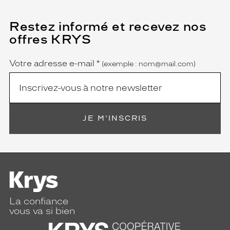
m
e
Restez informé et recevez nos
(Ce
t
champ
offres KRYS
t
est
Name
obligatoire)
a
n
Votre adresse e-mail
*
(exemple : nom@mail.com)
t
a
i
n
s
JE M'INSCRIS
i
l
'
a
c
c
e
n
La confiance
t
vous va si bien
s
u