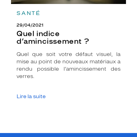
e
t
SANTÉ
t
e
29/04/2021
m
Quel indice
o
d’amincissement ?
n
t
Quel que soit votre défaut visuel, la
u
r
mise au point de nouveaux matériaux a
e
rendu possible l’amincissement des
r
verres.
o
n
d
Lire la suite
e
e
t
t
r
a
n