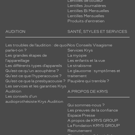
Lentilles de couleur
Lentilles Journalières
Lentilles Bi Mensuelles
 mm
 mm
Lentilles Mensuelles
Produits d'entretien
Détails
AUDITION
SANTÉ, STYLES ET SERVICES
techniques
Genre
Les troubles de l’audition : de quoi
Nos Conseils Visagisme
parle-t-on ?
Services Krys
Les grandes étapes de
La myopie
Homme
l'appareillage
Les enfants et la vue
Forme
Les différents types d’appareils
Le strabisme
de
Qu’est-ce qu'un acouphène ?
Le glaucome : symptômes et
la
Qu'est-ce que l'hyperacousie ?
traitement
monture
Qu’est-ce que la presbyacousie ?
Paupière qui tremble ?
Les services et les garanties Krys
Audition
A PROPOS DE KRYS
Pantos
Les conseils d'un
Couleur
audioprothésiste Krys Audition
de
Qui sommes-nous ?
Les preuves de la confiance
la
Espace Presse
monture
A propos de KRYS GROUP
La Fondation KRYS GROUP
000
Recrutement