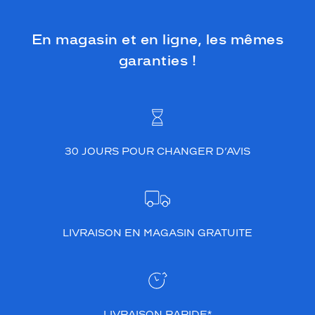
s
p
a
En magasin et en ligne, les mêmes
r
garanties !
e
n
t
e
a
p
p
30 JOURS POUR CHANGER D’AVIS
o
r
t
e
r
a
LIVRAISON EN MAGASIN GRATUITE
u
n
e
l
u
LIVRAISON RAPIDE*