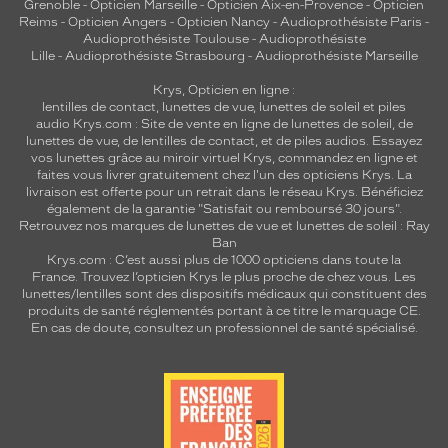
Grenoble
-
Opticien Marseille
-
Opticien Aix-en-Provence
-
Opticien
Plastique
Reims
-
Opticien Angers
-
Opticien Nancy
-
Audioprothésiste Paris
-
Fournisseur
Audioprothésiste Toulouse
-
Audioprothésiste
Lille
-
Audioprothésiste Strasbourg
-
Audioprothésiste Marseille
Codir
Krys, Opticien en ligne :
Marque
lentilles de contact
,
lunettes de vue
,
lunettes de soleil
et
piles
Alternance
audio
Krys.com : Site de vente en ligne de lunettes de soleil, de
lunettes de vue, de
lentilles de contact
, et de piles audios. Essayez
vos lunettes grâce au miroir virtuel Krys, commandez en ligne et
faites vous livrer gratuitement chez l'un des opticiens Krys. La
livraison est offerte pour un retrait dans le réseau Krys. Bénéficiez
également de la garantie "Satisfait ou remboursé 30 jours".
Retrouvez nos marques de lunettes de vue et
lunettes de soleil : Ray
Ban
Krys.com : C’est aussi plus de 1000 opticiens dans toute la
France.
Trouvez l’opticien Krys le plus proche de chez vous
. Les
lunettes/lentilles sont des dispositifs médicaux qui constituent des
produits de santé réglementés portant à ce titre le marquage CE.
En cas de doute, consultez un professionnel de santé spécialisé.