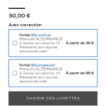
e
c
o
30,00 €
u
l
Avec correction
e
u
Forfait [
K
]
unifocal
r
Monture
ALTERNANCE
o
À partir de 39 €
2 verres non amincis 1.5
r
Résistants aux rayures
i
(exclusivité web)
g
Livraison à domicile
5,90 €
i
Retrait en magasin
Offert
n
Forfait [
K
]
progressif
a
Monture
ALTERNANCE
À partir de 99 €
2 verres non amincis 1.5
l
Résistants aux rayures
e
(exclusivité web)
e
Retrait en magasin
Offert
t
r
é
CHOISIR CES LUNETTES
s