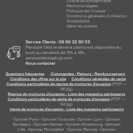
Transparent
Charte de confidentialité
Polarisant
Mentions Légales
Politique des Cookies
Conditions générales d'utilisation
Non
Accessibilité
Type
Gérer les cookies
de
verres
compatibles
Service Clients : 09 69 32 80 35
Pendant l'été, le service clients est disponible du
lundi au vendredi de 10h à 18h.
Progressifs
serviceclients@krys.com
Unifocaux
Nous contacter
Type
de
Questions fréquentes
Commandes - Retours - Remboursement
montage
Conditions des offres sur le site
Conditions générales de vente
Conditions particulières de reprise de montures d’occasion
[PDF —
Cerclé
86
Ko
]
Reprise de montures d’occasion - Liste des magasins participants
Taille
Conditions particulières de vente de montures d’occasion
[PDF —
de
94
Ko
]
monture
Vente de montures d’occasion - Liste des magasins participants
M
Opticien Paris
-
Opticien Toulouse
-
Opticien Lyon
-
Opticien
Bordeaux
-
Opticien Nantes
-
Opticien Strasbourg
-
Opticien
Matière
Lille
-
Opticien Montpellier
-
Opticien Rennes
-
Opticien