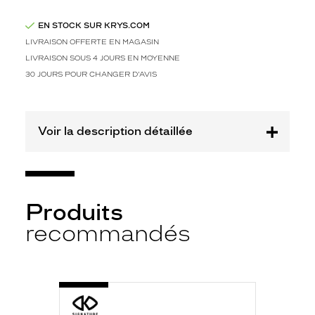
o
l
EN STOCK SUR KRYS.COM
u
m
LIVRAISON OFFERTE EN MAGASIN
e
LIVRAISON SOUS 4 JOURS EN MOYENNE
n
30 JOURS POUR CHANGER D'AVIS
t
à
l
a
Voir la description détaillée
m
o
d
e
,
Produits
c
recommandés
'
e
s
t
c
-
e
KOR2303
332
q