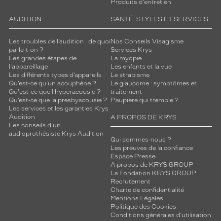
Produits d'entretien
AUDITION
SANTÉ, STYLES ET SERVICES
Les troubles de l’audition : de quoi
Nos Conseils Visagisme
parle-t-on ?
Services Krys
Les grandes étapes de
La myopie
l'appareillage
Les enfants et la vue
Les différents types d’appareils
Le strabisme
Qu’est-ce qu'un acouphène ?
Le glaucome : symptômes et
Qu'est-ce que l'hyperacousie ?
traitement
Qu’est-ce que la presbyacousie ?
Paupière qui tremble ?
Les services et les garanties Krys
Audition
A PROPOS DE KRYS
Les conseils d'un
audioprothésiste Krys Audition
Qui sommes-nous ?
Les preuves de la confiance
Espace Presse
A propos de KRYS GROUP
La Fondation KRYS GROUP
Recrutement
Charte de confidentialité
Mentions Légales
Politique des Cookies
Conditions générales d'utilisation