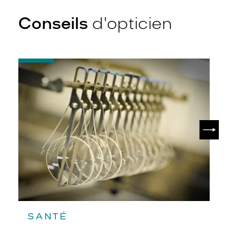
Conseils
d'opticien
-
Quel
indice
d’amincissement
?
SUIV
SANTÉ