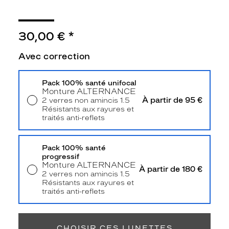
Type
de
montage
30,00 €
*
Cerclé
Taille
Avec correction
de
monture
Pack 100% santé unifocal
Monture
ALTERNANCE
L
À partir de 95 €
2 verres non amincis 1.5
Afficher
Résistants aux rayures et
la
traités anti-reflets
mention
Livraison à domicile
5,90 €
Retrait en magasin
Offert
Prix
web
Pack 100% santé
progressif
Monture
ALTERNANCE
Non
À partir de 180 €
2 verres non amincis 1.5
Matière
Résistants aux rayures et
traités anti-reflets
Plastique
Retrait en magasin
Offert
Fournisseur
Codir
CHOISIR CES LUNETTES