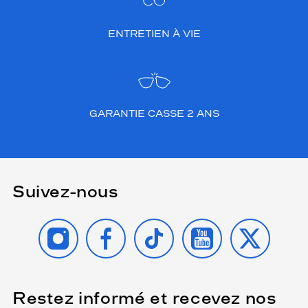
ENTRETIEN À VIE
GARANTIE CASSE 2 ANS
Suivez-nous
INSTAGRAM
FACEBOOK
TIKTOK
YOUTUBE
X
Restez informé et recevez nos
(Ce
champ