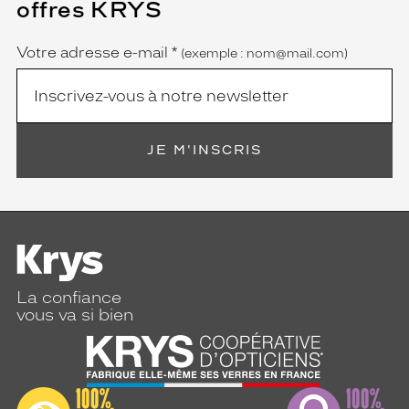
offres KRYS
est
Name
obligatoire)
Votre adresse e-mail
*
(exemple : nom@mail.com)
JE M'INSCRIS
La confiance
vous va si bien