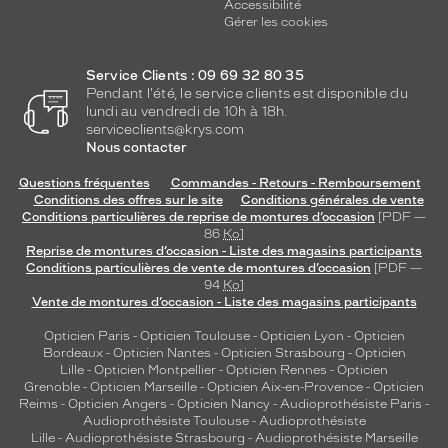
Accessibilité
Gérer les cookies
Service Clients : 09 69 32 80 35
Pendant l'été, le service clients est disponible du
lundi au vendredi de 10h à 18h.
serviceclients@krys.com
Nous contacter
Questions fréquentes
Commandes - Retours - Remboursement
Conditions des offres sur le site
Conditions générales de vente
Conditions particulières de reprise de montures d’occasion
[PDF —
86
Ko
]
Reprise de montures d’occasion - Liste des magasins participants
Conditions particulières de vente de montures d’occasion
[PDF —
94
Ko
]
Vente de montures d’occasion - Liste des magasins participants
Opticien Paris
-
Opticien Toulouse
-
Opticien Lyon
-
Opticien
Bordeaux
-
Opticien Nantes
-
Opticien Strasbourg
-
Opticien
Lille
-
Opticien Montpellier
-
Opticien Rennes
-
Opticien
Grenoble
-
Opticien Marseille
-
Opticien Aix-en-Provence
-
Opticien
Reims
-
Opticien Angers
-
Opticien Nancy
-
Audioprothésiste Paris
-
Audioprothésiste Toulouse
-
Audioprothésiste
Lille
-
Audioprothésiste Strasbourg
-
Audioprothésiste Marseille