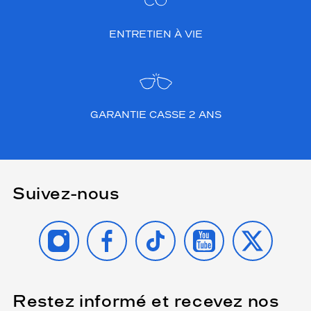
ENTRETIEN À VIE
GARANTIE CASSE 2 ANS
Suivez-nous
INSTAGRAM
FACEBOOK
TIKTOK
YOUTUBE
X
Restez informé et recevez nos
(Ce
champ