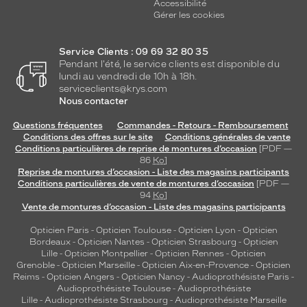
Accessibilité
Gérer les cookies
Service Clients : 09 69 32 80 35
Pendant l'été, le service clients est disponible du
lundi au vendredi de 10h à 18h.
serviceclients@krys.com
Nous contacter
Questions fréquentes
Commandes - Retours - Remboursement
Conditions des offres sur le site
Conditions générales de vente
Conditions particulières de reprise de montures d’occasion
[PDF —
86
Ko
]
Reprise de montures d’occasion - Liste des magasins participants
Conditions particulières de vente de montures d’occasion
[PDF —
94
Ko
]
Vente de montures d’occasion - Liste des magasins participants
Opticien Paris
-
Opticien Toulouse
-
Opticien Lyon
-
Opticien
Bordeaux
-
Opticien Nantes
-
Opticien Strasbourg
-
Opticien
Lille
-
Opticien Montpellier
-
Opticien Rennes
-
Opticien
Grenoble
-
Opticien Marseille
-
Opticien Aix-en-Provence
-
Opticien
Reims
-
Opticien Angers
-
Opticien Nancy
-
Audioprothésiste Paris
-
Audioprothésiste Toulouse
-
Audioprothésiste
Lille
-
Audioprothésiste Strasbourg
-
Audioprothésiste Marseille