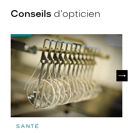
Conseils
d'opticien
-
Quel
indice
d’amincissement
?
SUIV
SANTÉ