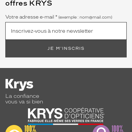
offres KRYS
est
Name
obligatoire)
Votre adresse e-mail
*
(exemple : nom@mail.com)
JE M'INSCRIS
La confiance
vous va si bien