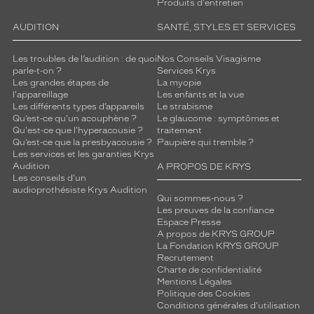
Produits d'entretien
AUDITION
SANTÉ, STYLES ET SERVICES
Les troubles de l’audition : de quoi
Nos Conseils Visagisme
parle-t-on ?
Services Krys
Les grandes étapes de
La myopie
l'appareillage
Les enfants et la vue
Les différents types d’appareils
Le strabisme
Qu’est-ce qu'un acouphène ?
Le glaucome : symptômes et
Qu'est-ce que l'hyperacousie ?
traitement
Qu’est-ce que la presbyacousie ?
Paupière qui tremble ?
Les services et les garanties Krys
Audition
A PROPOS DE KRYS
Les conseils d'un
audioprothésiste Krys Audition
Qui sommes-nous ?
Les preuves de la confiance
Espace Presse
A propos de KRYS GROUP
La Fondation KRYS GROUP
Recrutement
Charte de confidentialité
Mentions Légales
Politique des Cookies
Conditions générales d'utilisation