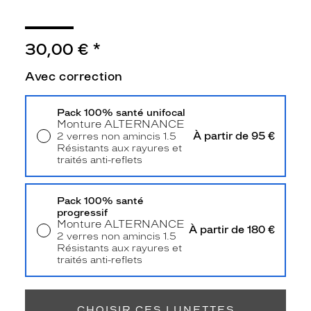
Type
de
montage
30,00 €
*
Cerclé
Taille
Avec correction
de
monture
Pack 100% santé unifocal
Monture
ALTERNANCE
S
À partir de 95 €
2 verres non amincis 1.5
Afficher
Résistants aux rayures et
la
traités anti-reflets
mention
Livraison à domicile
5,90 €
Retrait en magasin
Offert
Prix
web
Pack 100% santé
progressif
Monture
ALTERNANCE
Non
À partir de 180 €
2 verres non amincis 1.5
Matière
Résistants aux rayures et
traités anti-reflets
Plastique
Retrait en magasin
Offert
Fournisseur
Codir
CHOISIR CES LUNETTES