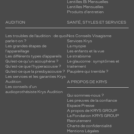
Lentilles Bi Mensuelles
Lentilles Mensuelles
Produits d'entretien
AUDITION
SANTÉ, STYLES ET SERVICES
Les troubles de l’audition : de quoi
Nos Conseils Visagisme
parle-t-on ?
Services Krys
Les grandes étapes de
La myopie
l'appareillage
Les enfants et la vue
Les différents types d’appareils
Le strabisme
Qu’est-ce qu'un acouphène ?
Le glaucome : symptômes et
Qu'est-ce que l'hyperacousie ?
traitement
Qu’est-ce que la presbyacousie ?
Paupière qui tremble ?
Les services et les garanties Krys
Audition
A PROPOS DE KRYS
Les conseils d'un
audioprothésiste Krys Audition
Qui sommes-nous ?
Les preuves de la confiance
Espace Presse
A propos de KRYS GROUP
La Fondation KRYS GROUP
Recrutement
Charte de confidentialité
Mentions Légales