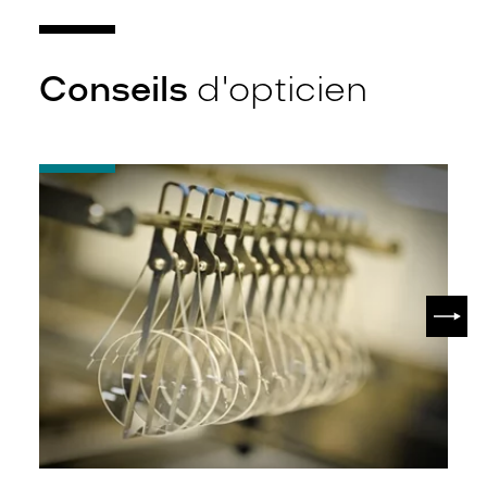
Conseils
d'opticien
-
Quel
indice
d’amincissement
?
SUIV