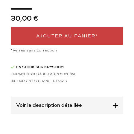
monture
M
30,00 €
Afficher
la
mention
AJOUTER AU PANIER*
Prix
web
*Verres sans correction
Non
Matière
EN STOCK SUR KRYS.COM
Métal
LIVRAISON SOUS 4 JOURS EN MOYENNE
Fournisseur
30 JOURS POUR CHANGER D'AVIS
Codir
Marque
Alternance
Voir la description détaillée