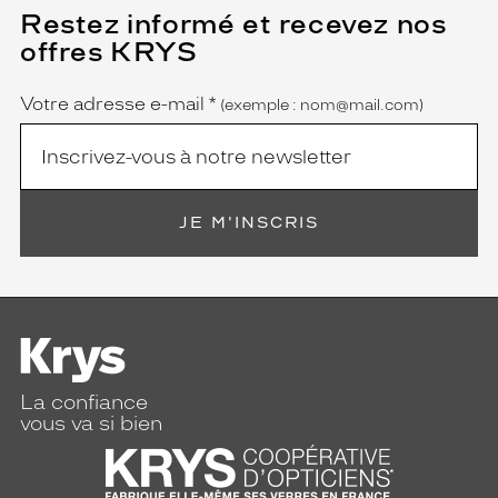
Restez informé et recevez nos
(Ce
champ
offres KRYS
est
Name
obligatoire)
Votre adresse e-mail
*
(exemple : nom@mail.com)
JE M'INSCRIS
La confiance
vous va si bien