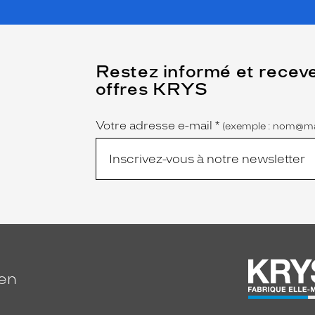
(Ce
Restez informé et recev
champ
offres KRYS
est
Name
obligatoire)
Votre adresse e-mail
*
(exemple : nom@ma
ien