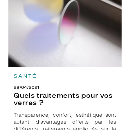
pour
vos
verres
?
SANTÉ
29/04/2021
Quels traitements pour vos
verres ?
Transparence, confort, esthétique sont
autant d’avantages offerts par les
différents traitements appliqués sur la