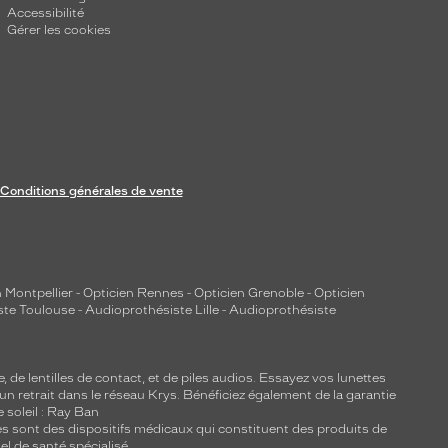
Accessibilité
Gérer les cookies
Conditions générales de vente
 Montpellier
-
Opticien Rennes
-
Opticien Grenoble
-
Opticien
ste Toulouse
-
Audioprothésiste Lille
-
Audioprothésiste
e, de
lentilles de contact
, et de piles audios. Essayez vos lunettes
 un retrait dans le réseau Krys. Bénéficiez également de la garantie
e soleil : Ray Ban
lles sont des dispositifs médicaux qui constituent des produits de
l de santé spécialisé.