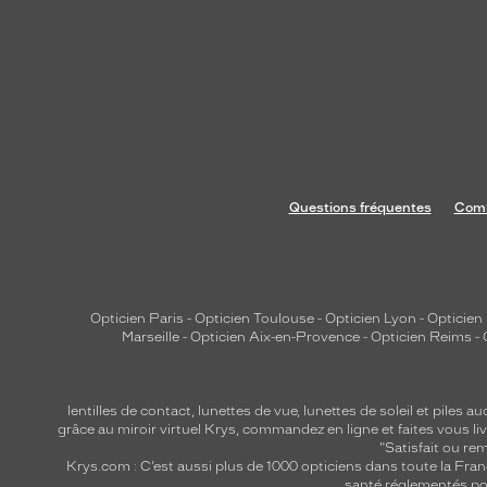
Questions fréquentes
Comm
Opticien Paris
-
Opticien Toulouse
-
Opticien Lyon
-
Opticien
Marseille
-
Opticien Aix-en-Provence
-
Opticien Reims
-
lentilles de contact
,
lunettes de vue
,
lunettes de soleil
et
piles au
grâce au miroir virtuel Krys, commandez en ligne et faites vous liv
"Satisfait ou r
Krys.com : C’est aussi plus de 1000 opticiens dans toute la Fra
santé réglementés por