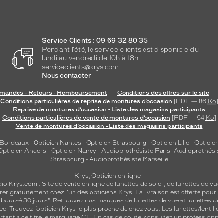
Service Clients : 09 69 32 80 35
Pendant l'été, le service clients est disponible du
lundi au vendredi de 10h à 18h.
serviceclients@krys.com
Nous contacter
andes - Retours - Remboursement
Conditions des offres sur le site
Conditions particulières de reprise de montures d’occasion
[PDF — 86
Ko
]
Reprise de montures d’occasion - Liste des magasins participants
Conditions particulières de vente de montures d’occasion
[PDF — 94
Ko
]
Vente de montures d’occasion - Liste des magasins participants
 Bordeaux
-
Opticien Nantes
-
Opticien Strasbourg
-
Opticien Lille
-
Opticien
Opticien Angers
-
Opticien Nancy
-
Audioprothésiste Paris
-
Audioprothési
Strasbourg
-
Audioprothésiste Marseille
Krys, Opticien en ligne :
dio
Krys.com : Site de vente en ligne de lunettes de soleil, de lunettes de vu
rer gratuitement chez l'un des opticiens Krys. La livraison est offerte pour
emboursé 30 jours". Retrouvez nos marques de lunettes de vue et
lunettes d
nce.
Trouvez l’opticien Krys le plus proche de chez vous
. Les lunettes/lenti
tant à ce titre le marquage CE. En cas de doute, consultez un professionne