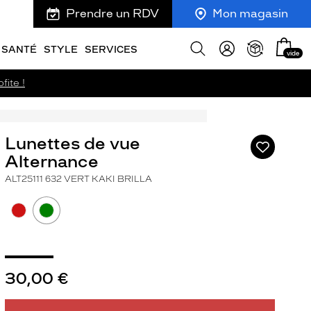
Prendre un RDV
Mon magasin
Mon
Afficher
SANTÉ
STYLE
SERVICES
vide
panie
la
recherche
fite !
Lunettes de vue
Ajouter
à
Alternance
ma
ALT25111 632 VERT KAKI BRILLA
liste
d’envies
30,00 €
ivant