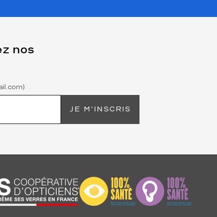
ez nos
il.com)
JE M'INSCRIS