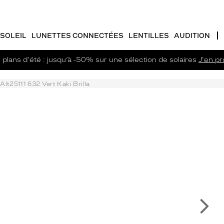
SOLEIL
LUNETTES CONNECTÉES
LENTILLES
AUDITION
plans d'été : jusqu’à -50% sur une sélection de solaires
J'en pro
Alt25111 632 Vert Kaki Brilla
Su