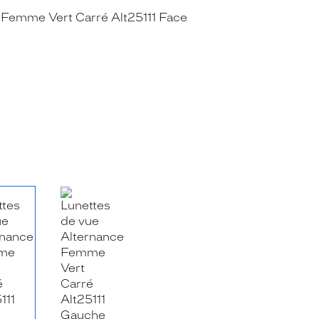
RE_FACEBOOK_TITLE
.SHARE_TWITTER_TITLE