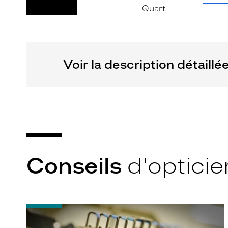
Fournisseur
Marque
Alternance
Codir
Voir la description détaillé
Conseils
d'opticie
-
Quel
indice