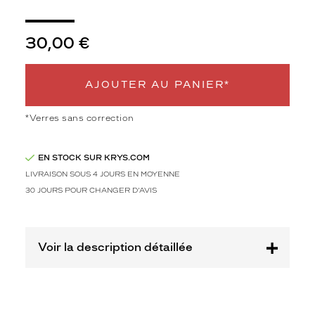
de
monture
30,00 €
XS
Afficher
la
AJOUTER AU PANIER*
mention
Prix
web
*Verres sans correction
Non
Matière
EN STOCK SUR KRYS.COM
LIVRAISON SOUS 4 JOURS EN MOYENNE
Métal
30 JOURS POUR CHANGER D'AVIS
Fournisseur
Codir
Marque
Voir la description détaillée
Alternance