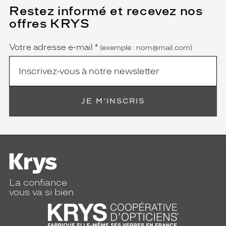
Restez informé et recevez nos
(Ce
champ
offres KRYS
est
Name
obligatoire)
Votre adresse e-mail
*
(exemple : nom@mail.com)
JE M'INSCRIS
La confiance
vous va si bien