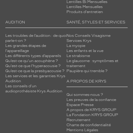
Lentilles Bi Mensuelles
Lentilles Mensuelles
Produits d'entretien
AUDITION
SANTÉ, STYLES ET SERVICES
Les troubles de l’audition : de quoi
Nos Conseils Visagisme
parle-t-on ?
Services Krys
Les grandes étapes de
La myopie
l'appareillage
Les enfants et la vue
Les différents types d’appareils
Le strabisme
Qu’est-ce qu'un acouphène ?
Le glaucome : symptômes et
Qu'est-ce que l'hyperacousie ?
traitement
Qu’est-ce que la presbyacousie ?
Paupière qui tremble ?
Les services et les garanties Krys
Audition
A PROPOS DE KRYS
Les conseils d'un
audioprothésiste Krys Audition
Qui sommes-nous ?
Les preuves de la confiance
Espace Presse
A propos de KRYS GROUP
La Fondation KRYS GROUP
Recrutement
Charte de confidentialité
Mentions Légales