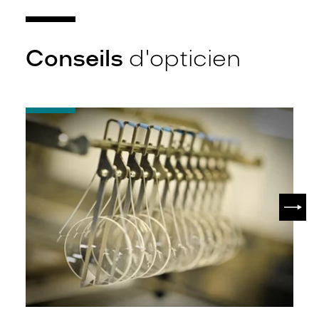
Conseils
d'opticien
-
Quel
indice
d’amincissement
?
SUIV