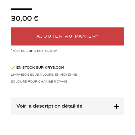
de
monture
30,00 €
XS
Afficher
la
AJOUTER AU PANIER*
mention
Prix
web
*Verres sans correction
Non
Matière
EN STOCK SUR KRYS.COM
LIVRAISON SOUS 4 JOURS EN MOYENNE
Plastique
30 JOURS POUR CHANGER D'AVIS
Fournisseur
Codir
Marque
Voir la description détaillée
Alternance