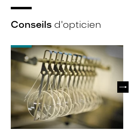
Conseils
d'opticien
-
Quel
indice
d’amincissement
?
SUIV