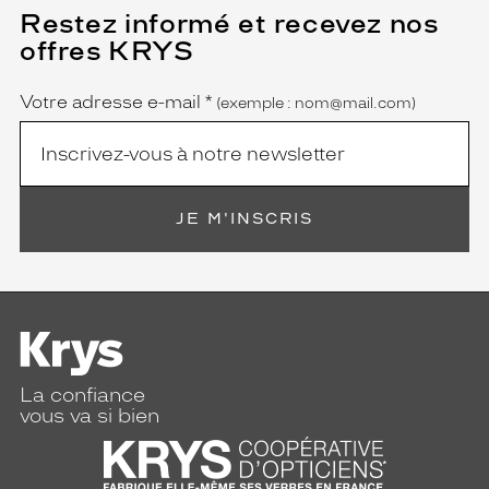
Restez informé et recevez nos
(Ce
champ
offres KRYS
est
Name
obligatoire)
Votre adresse e-mail
*
(exemple : nom@mail.com)
JE M'INSCRIS
La confiance
vous va si bien