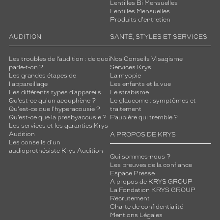
Lentilles Bi Mensuelles
Lentilles Mensuelles
Produits d'entretien
AUDITION
SANTÉ, STYLES ET SERVICES
Les troubles de l’audition : de quoi
Nos Conseils Visagisme
parle-t-on ?
Services Krys
Les grandes étapes de
La myopie
l'appareillage
Les enfants et la vue
Les différents types d’appareils
Le strabisme
Qu’est-ce qu'un acouphène ?
Le glaucome : symptômes et
Qu'est-ce que l'hyperacousie ?
traitement
Qu’est-ce que la presbyacousie ?
Paupière qui tremble ?
Les services et les garanties Krys
Audition
A PROPOS DE KRYS
Les conseils d'un
audioprothésiste Krys Audition
Qui sommes-nous ?
Les preuves de la confiance
Espace Presse
A propos de KRYS GROUP
La Fondation KRYS GROUP
Recrutement
Charte de confidentialité
Mentions Légales