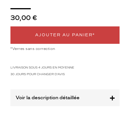
de
monture
30,00 €
XS
Afficher
la
AJOUTER AU PANIER*
mention
Prix
web
*Verres sans correction
Non
Matière
LIVRAISON SOUS 4 JOURS EN MOYENNE
30 JOURS POUR CHANGER D'AVIS
Plastique
Fournisseur
Codir
Voir la description détaillée
Marque
Alternance