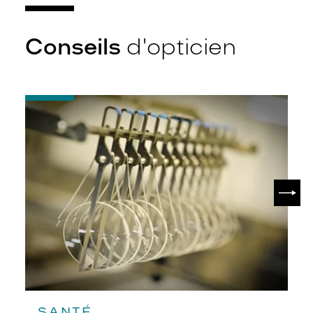
Conseils
d'opticien
-
Quel
indice
d’amincissement
?
SUIV
SANTÉ