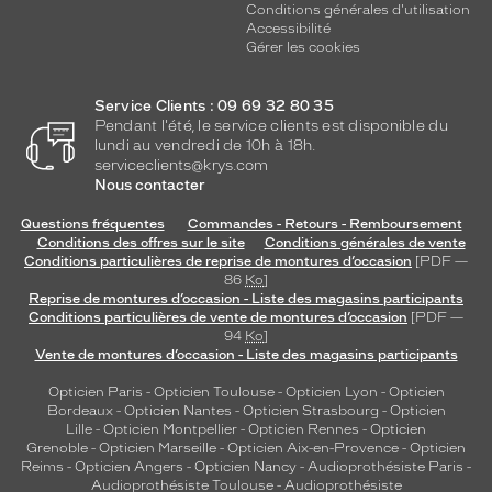
Conditions générales d'utilisation
Accessibilité
Gérer les cookies
Service Clients : 09 69 32 80 35
Pendant l'été, le service clients est disponible du
lundi au vendredi de 10h à 18h.
serviceclients@krys.com
Nous contacter
Questions fréquentes
Commandes - Retours - Remboursement
Conditions des offres sur le site
Conditions générales de vente
Conditions particulières de reprise de montures d’occasion
[PDF —
86
Ko
]
Reprise de montures d’occasion - Liste des magasins participants
Conditions particulières de vente de montures d’occasion
[PDF —
94
Ko
]
Vente de montures d’occasion - Liste des magasins participants
Opticien Paris
-
Opticien Toulouse
-
Opticien Lyon
-
Opticien
Bordeaux
-
Opticien Nantes
-
Opticien Strasbourg
-
Opticien
Lille
-
Opticien Montpellier
-
Opticien Rennes
-
Opticien
Grenoble
-
Opticien Marseille
-
Opticien Aix-en-Provence
-
Opticien
Reims
-
Opticien Angers
-
Opticien Nancy
-
Audioprothésiste Paris
-
Audioprothésiste Toulouse
-
Audioprothésiste