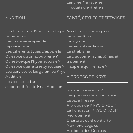
Lentilles Mensuelles
Produits d'entretien
AUDITION
SANTÉ, STYLES ET SERVICES
Les troubles de l’audition : de quoi
Nos Conseils Visagisme
parle-t-on ?
Services Krys
Les grandes étapes de
La myopie
l'appareillage
Les enfants et la vue
Les différents types d’appareils
Le strabisme
Qu’est-ce qu'un acouphène ?
Le glaucome : symptômes et
Qu'est-ce que l'hyperacousie ?
traitement
Qu’est-ce que la presbyacousie ?
Paupière qui tremble ?
Les services et les garanties Krys
Audition
A PROPOS DE KRYS
Les conseils d'un
audioprothésiste Krys Audition
Qui sommes-nous ?
Les preuves de la confiance
Espace Presse
A propos de KRYS GROUP
La Fondation KRYS GROUP
Recrutement
Charte de confidentialité
Mentions Légales
Politique des Cookies