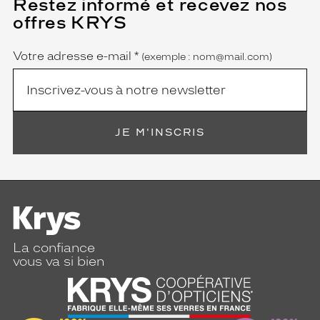
Restez informé et recevez nos
(Ce
champ
offres KRYS
est
Name
obligatoire)
Votre adresse e-mail
*
(exemple : nom@mail.com)
JE M'INSCRIS
La confiance
vous va si bien