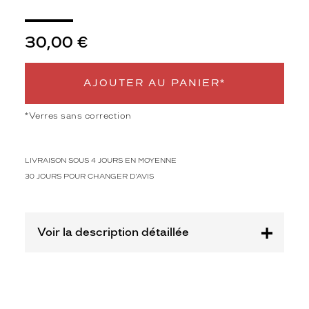
de
monture
30,00 €
XS
Afficher
la
AJOUTER AU PANIER*
mention
Prix
web
*Verres sans correction
Non
Matière
LIVRAISON SOUS 4 JOURS EN MOYENNE
30 JOURS POUR CHANGER D'AVIS
Plastique
Fournisseur
Codir
Voir la description détaillée
Marque
Alternance