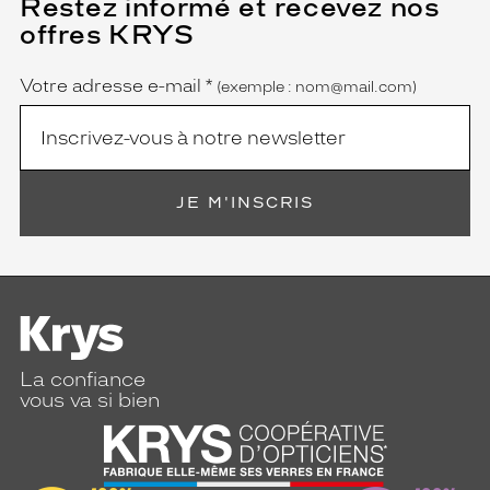
Restez informé et recevez nos
(Ce
champ
offres KRYS
est
Name
obligatoire)
Votre adresse e-mail
*
(exemple : nom@mail.com)
JE M'INSCRIS
La confiance
vous va si bien