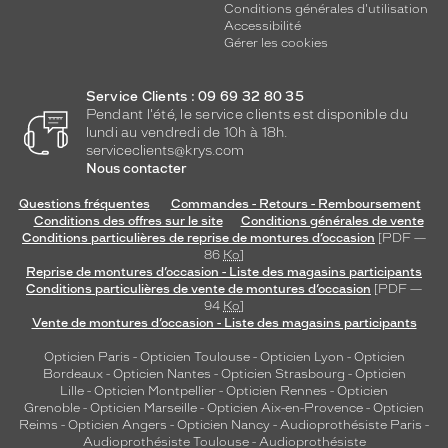
Conditions générales d'utilisation
Accessibilité
Gérer les cookies
Service Clients : 09 69 32 80 35
Pendant l'été, le service clients est disponible du
lundi au vendredi de 10h à 18h.
serviceclients@krys.com
Nous contacter
Questions fréquentes
Commandes - Retours - Remboursement
Conditions des offres sur le site
Conditions générales de vente
Conditions particulières de reprise de montures d’occasion
[PDF —
86
Ko
]
Reprise de montures d’occasion - Liste des magasins participants
Conditions particulières de vente de montures d’occasion
[PDF —
94
Ko
]
Vente de montures d’occasion - Liste des magasins participants
Opticien Paris
-
Opticien Toulouse
-
Opticien Lyon
-
Opticien
Bordeaux
-
Opticien Nantes
-
Opticien Strasbourg
-
Opticien
Lille
-
Opticien Montpellier
-
Opticien Rennes
-
Opticien
Grenoble
-
Opticien Marseille
-
Opticien Aix-en-Provence
-
Opticien
Reims
-
Opticien Angers
-
Opticien Nancy
-
Audioprothésiste Paris
-
Audioprothésiste Toulouse
-
Audioprothésiste