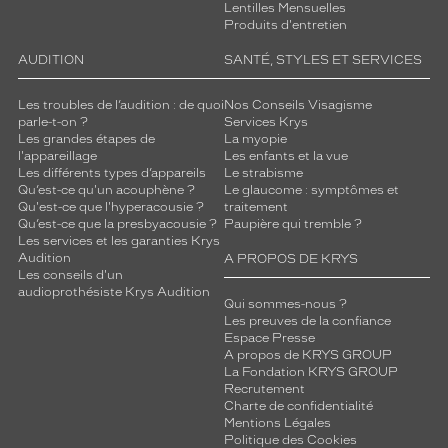
Lentilles Mensuelles
Produits d'entretien
AUDITION
SANTÉ, STYLES ET SERVICES
Les troubles de l’audition : de quoi
Nos Conseils Visagisme
parle-t-on ?
Services Krys
Les grandes étapes de
La myopie
l'appareillage
Les enfants et la vue
Les différents types d’appareils
Le strabisme
Qu’est-ce qu'un acouphène ?
Le glaucome : symptômes et
Qu'est-ce que l'hyperacousie ?
traitement
Qu’est-ce que la presbyacousie ?
Paupière qui tremble ?
Les services et les garanties Krys
Audition
A PROPOS DE KRYS
Les conseils d'un
audioprothésiste Krys Audition
Qui sommes-nous ?
Les preuves de la confiance
Espace Presse
A propos de KRYS GROUP
La Fondation KRYS GROUP
Recrutement
Charte de confidentialité
Mentions Légales
Politique des Cookies