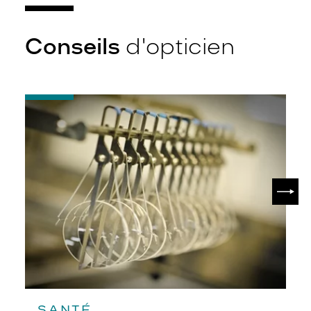
Conseils
d'opticien
-
Quel
indice
d’amincissement
?
SUIV
SANTÉ