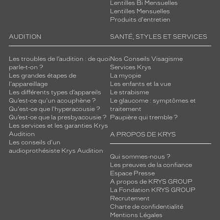
Lentilles Bi Mensuelles
n
Lentilles Mensuelles
e
Produits d'entretien
t
t
AUDITION
SANTÉ, STYLES ET SERVICES
e
s
Les troubles de l’audition : de quoi
Nos Conseils Visagisme
s
parle-t-on ?
Services Krys
e
Les grandes étapes de
La myopie
l'appareillage
Les enfants et la vue
r
Les différents types d’appareils
Le strabisme
o
Qu’est-ce qu'un acouphène ?
Le glaucome : symptômes et
n
Qu'est-ce que l'hyperacousie ?
traitement
t
Qu’est-ce que la presbyacousie ?
Paupière qui tremble ?
i
Les services et les garanties Krys
d
Audition
A PROPOS DE KRYS
Les conseils d'un
é
audioprothésiste Krys Audition
a
Qui sommes-nous ?
l
Les preuves de la confiance
e
Espace Presse
A propos de KRYS GROUP
s
La Fondation KRYS GROUP
p
Recrutement
o
Charte de confidentialité
u
Mentions Légales