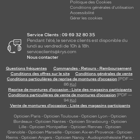
r
Politique des Cookies
l
Conditions générales d'utilisation
Accessibilité
e
Gérer les cookies
s
e
n
Service Clients : 09 69 32 80 35
f
Pendant l'été, le service clients est disponible du
a
lundi au vendredi de 10h à 18h.
n
serviceclients@krys.com
Nous contacter
t
s
Questions fréquentes
Commandes - Retours - Remboursement
q
Conditions des offres sur le site
Conditions générales de vente
u
Conditions particulières de reprise de montures d’occasion
[PDF —
i
86
Ko
]
s
Reprise de montures d’occasion - Liste des magasins participants
o
Conditions particulières de vente de montures d’occasion
[PDF —
94
Ko
]
u
Vente de montures d’occasion - Liste des magasins participants
h
a
Opticien Paris
-
Opticien Toulouse
-
Opticien Lyon
-
Opticien
i
Bordeaux
-
Opticien Nantes
-
Opticien Strasbourg
-
Opticien
t
Lille
-
Opticien Montpellier
-
Opticien Rennes
-
Opticien
Grenoble
-
Opticien Marseille
-
Opticien Aix-en-Provence
-
Opticien
e
Reims
-
Opticien Angers
-
Opticien Nancy
-
Audioprothésiste Paris
-
r