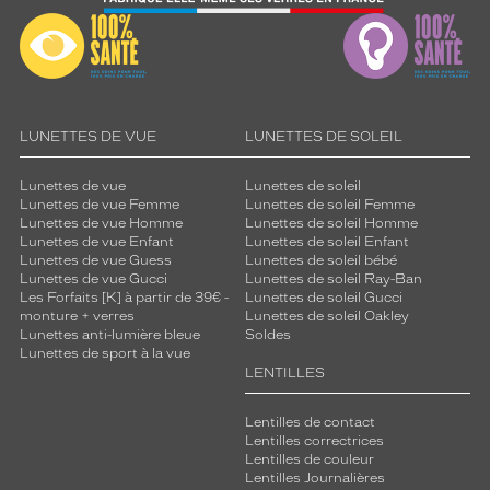
n
a
m
i
q
u
e
LUNETTES DE VUE
LUNETTES DE SOLEIL
e
t
Lunettes de vue
Lunettes de soleil
d
Lunettes de vue Femme
Lunettes de soleil Femme
i
Lunettes de vue Homme
Lunettes de soleil Homme
s
Lunettes de vue Enfant
Lunettes de soleil Enfant
Lunettes de vue Guess
Lunettes de soleil bébé
c
Lunettes de vue Gucci
Lunettes de soleil Ray-Ban
r
Les Forfaits [K] à partir de 39€ -
Lunettes de soleil Gucci
è
monture + verres
Lunettes de soleil Oakley
t
Lunettes anti-lumière bleue
Soldes
e
Lunettes de sport à la vue
.
LENTILLES
C
e
Lentilles de contact
s
Lentilles correctrices
l
Lentilles de couleur
Lentilles Journalières
u