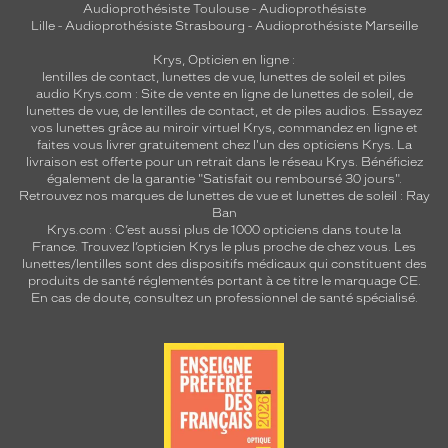
Audioprothésiste Toulouse
-
Audioprothésiste
a
Lille
-
Audioprothésiste Strasbourg
-
Audioprothésiste Marseille
i
e
Krys, Opticien en ligne :
n
lentilles de contact
,
lunettes de vue
,
lunettes de soleil
et
piles
audio
Krys.com : Site de vente en ligne de lunettes de soleil, de
t
lunettes de vue, de
lentilles de contact
, et de piles audios. Essayez
u
vos lunettes grâce au miroir virtuel Krys, commandez en ligne et
n
faites vous livrer gratuitement chez l'un des opticiens Krys. La
e
livraison est offerte pour un retrait dans le réseau Krys. Bénéficiez
p
également de la garantie "Satisfait ou remboursé 30 jours".
a
Retrouvez nos marques de lunettes de vue et
lunettes de soleil : Ray
Ban
i
Krys.com : C’est aussi plus de 1000 opticiens dans toute la
r
France.
Trouvez l’opticien Krys le plus proche de chez vous
. Les
e
lunettes/lentilles sont des dispositifs médicaux qui constituent des
p
produits de santé réglementés portant à ce titre le marquage CE.
r
En cas de doute, consultez un professionnel de santé spécialisé.
a
t
i
q
u
e
e