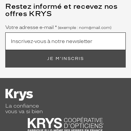
f
Restez informé et recevez nos
(Ce
f
champ
offres KRYS
est
Name
r
obligatoire)
e
u
Votre adresse e-mail
*
(exemple : nom@mail.com)
n
e
a
l
l
JE M'INSCRIS
u
r
e
à
l
a
f
o
La confiance
i
vous va si bien
s
d
y