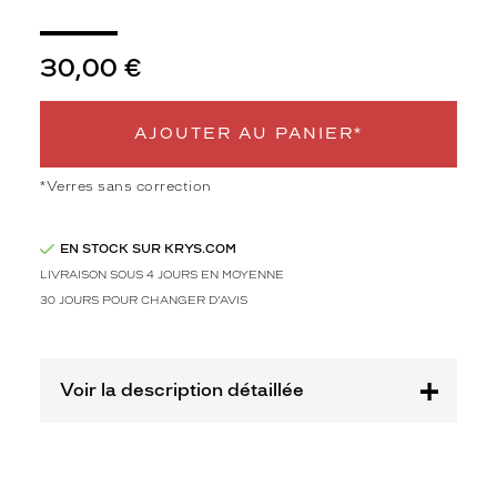
n
t
p
30,00 €
a
r
l
AJOUTER AU PANIER*
e
u
r
*Verres sans correction
m
o
EN STOCK SUR KRYS.COM
n
t
LIVRAISON SOUS 4 JOURS EN MOYENNE
u
30 JOURS POUR CHANGER D'AVIS
r
e
e
n
Voir la description détaillée
b
l
e
u