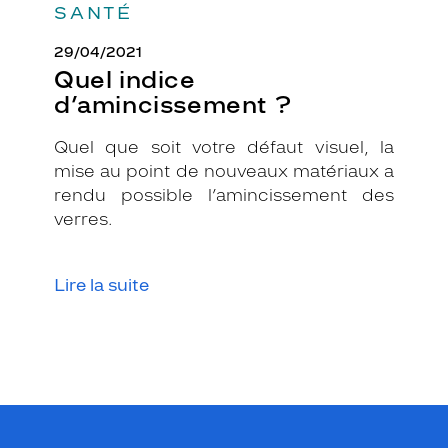
SANTÉ
g
a
29/04/2021
n
t
Quel indice
e
d’amincissement ?
t
m
Quel que soit votre défaut visuel, la
o
mise au point de nouveaux matériaux a
d
e
rendu possible l’amincissement des
r
verres.
n
e
.
Lire la suite
L
a
f
o
r
m
e
r