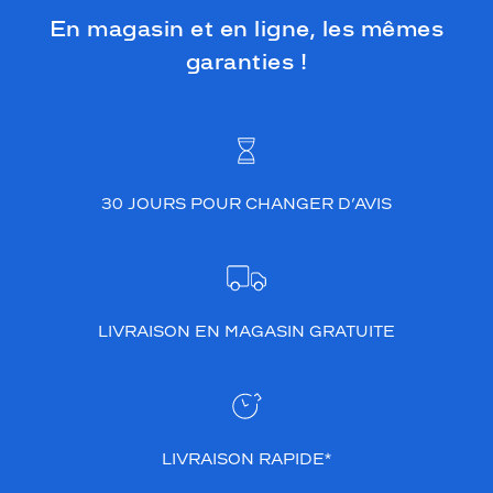
e
En magasin et en ligne, les mêmes
c
t
garanties !
a
n
g
u
l
a
i
30 JOURS POUR CHANGER D’AVIS
r
e
,
a
s
LIVRAISON EN MAGASIN GRATUITE
s
o
c
i
é
e
LIVRAISON RAPIDE*
à
u