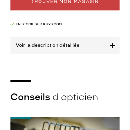
Opal
TROUVER MON MAGASIN
Marque
Eleven
Paris
EN STOCK SUR KRYS.COM
Voir la description détaillée
Conseils
d'opticien
-
Quel