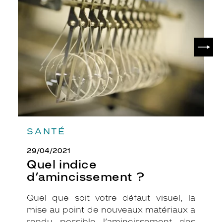
indice
d’amincissement
?
SUIV
SANTÉ
29/04/2021
Quel indice
d’amincissement ?
Quel que soit votre défaut visuel, la
mise au point de nouveaux matériaux a
rendu possible l’amincissement des