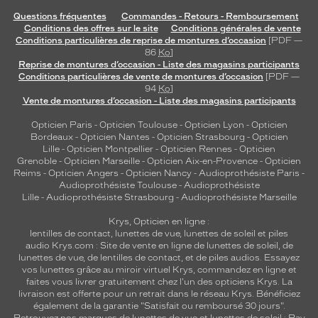
Questions fréquentes
Commandes - Retours - Remboursement
Conditions des offres sur le site
Conditions générales de vente
Conditions particulières de reprise de montures d’occasion
[PDF —
86
Ko
]
Reprise de montures d’occasion - Liste des magasins participants
Conditions particulières de vente de montures d’occasion
[PDF —
94
Ko
]
Vente de montures d’occasion - Liste des magasins participants
Opticien Paris
-
Opticien Toulouse
-
Opticien Lyon
-
Opticien
Bordeaux
-
Opticien Nantes
-
Opticien Strasbourg
-
Opticien
Lille
-
Opticien Montpellier
-
Opticien Rennes
-
Opticien
Grenoble
-
Opticien Marseille
-
Opticien Aix-en-Provence
-
Opticien
Reims
-
Opticien Angers
-
Opticien Nancy
-
Audioprothésiste Paris
-
Audioprothésiste Toulouse
-
Audioprothésiste
Lille
-
Audioprothésiste Strasbourg
-
Audioprothésiste Marseille
Krys, Opticien en ligne :
lentilles de contact
,
lunettes de vue
,
lunettes de soleil
et
piles
audio
Krys.com : Site de vente en ligne de lunettes de soleil, de
lunettes de vue, de
lentilles de contact
, et de piles audios. Essayez
vos lunettes grâce au miroir virtuel Krys, commandez en ligne et
faites vous livrer gratuitement chez l'un des opticiens Krys. La
livraison est offerte pour un retrait dans le réseau Krys. Bénéficiez
également de la garantie "Satisfait ou remboursé 30 jours".