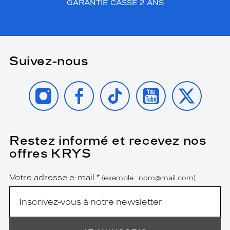
GARANTIE CASSE 2 ANS
Suivez-nous
INSTAGRAM
FACEBOOK
TIKTOK
YOUTUBE
X
Restez informé et recevez nos
(Ce
champ
offres KRYS
est
Name
obligatoire)
Votre adresse e-mail
*
(exemple : nom@mail.com)