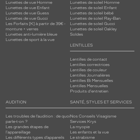
Lunettes de vue Homme
Lunettes de soleil Homme
Lunettes de vue Enfant
Lunettes de soleil Enfant
Lunettes de vue Guess
Lunettes de soleil bébé
Lunettes de vue Gucci
Lunettes de soleil Ray-Ban
Les Forfaits [K] à partir de 39€ -
Lunettes de soleil Gucci
monture + verres
Lunettes de soleil Oakley
Lunettes anti-lumière bleue
Soldes
Lunettes de sport à la vue
LENTILLES
Lentilles de contact
Lentilles correctrices
Lentilles de couleur
Lentilles Journalières
Lentilles Bi Mensuelles
Lentilles Mensuelles
Produits d'entretien
AUDITION
SANTÉ, STYLES ET SERVICES
Les troubles de l’audition : de quoi
Nos Conseils Visagisme
parle-t-on ?
Services Krys
Les grandes étapes de
La myopie
l'appareillage
Les enfants et la vue
Les différents types d’appareils
Le strabisme