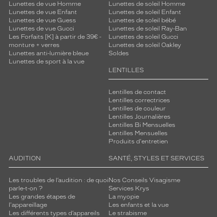
Lunettes de vue Homme
Lunettes de soleil Homme
Lunettes de vue Enfant
Lunettes de soleil Enfant
Lunettes de vue Guess
Lunettes de soleil bébé
Lunettes de vue Gucci
Lunettes de soleil Ray-Ban
Les Forfaits [K] à partir de 39€ -
Lunettes de soleil Gucci
monture + verres
Lunettes de soleil Oakley
Lunettes anti-lumière bleue
Soldes
Lunettes de sport à la vue
LENTILLES
Lentilles de contact
Lentilles correctrices
Lentilles de couleur
Lentilles Journalières
Lentilles Bi Mensuelles
Lentilles Mensuelles
Produits d'entretien
AUDITION
SANTÉ, STYLES ET SERVICES
Les troubles de l’audition : de quoi
Nos Conseils Visagisme
parle-t-on ?
Services Krys
Les grandes étapes de
La myopie
l'appareillage
Les enfants et la vue
Les différents types d’appareils
Le strabisme