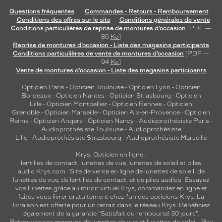
Questions fréquentes
Commandes - Retours - Remboursement
Conditions des offres sur le site
Conditions générales de vente
Conditions particulières de reprise de montures d’occasion
[PDF —
86
Ko
]
Reprise de montures d’occasion - Liste des magasins participants
Conditions particulières de vente de montures d’occasion
[PDF —
94
Ko
]
Vente de montures d’occasion - Liste des magasins participants
Opticien Paris
-
Opticien Toulouse
-
Opticien Lyon
-
Opticien
Bordeaux
-
Opticien Nantes
-
Opticien Strasbourg
-
Opticien
Lille
-
Opticien Montpellier
-
Opticien Rennes
-
Opticien
Grenoble
-
Opticien Marseille
-
Opticien Aix-en-Provence
-
Opticien
Reims
-
Opticien Angers
-
Opticien Nancy
-
Audioprothésiste Paris
-
Audioprothésiste Toulouse
-
Audioprothésiste
Lille
-
Audioprothésiste Strasbourg
-
Audioprothésiste Marseille
Krys, Opticien en ligne :
lentilles de contact
,
lunettes de vue
,
lunettes de soleil
et
piles
audio
Krys.com : Site de vente en ligne de lunettes de soleil, de
lunettes de vue, de
lentilles de contact
, et de piles audios. Essayez
vos lunettes grâce au miroir virtuel Krys, commandez en ligne et
faites vous livrer gratuitement chez l'un des opticiens Krys. La
livraison est offerte pour un retrait dans le réseau Krys. Bénéficiez
également de la garantie "Satisfait ou remboursé 30 jours".