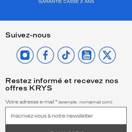
GARANTIE CASSE 2 ANS
Suivez-nous
INSTAGRAM
FACEBOOK
TIKTOK
YOUTUBE
X
Restez informé et recevez nos
(Ce
champ
offres KRYS
est
Name
obligatoire)
Votre adresse e-mail
*
(exemple : nom@mail.com)