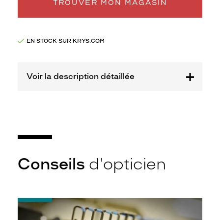
Marque
TROUVER MON MAGASIN
Eleven
Paris
EN STOCK SUR KRYS.COM
Voir la description détaillée
Conseils
d'opticien
-
Quel