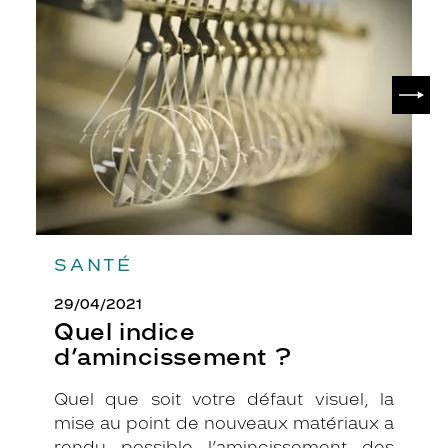
indice
d’amincissement
?
SUIV
SANTÉ
29/04/2021
Quel indice
d’amincissement ?
Quel que soit votre défaut visuel, la
mise au point de nouveaux matériaux a
rendu possible l’amincissement des