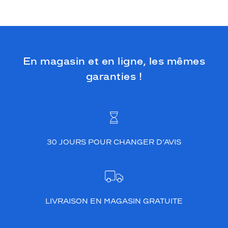
e
s
.
S
i
En magasin et en ligne, les mêmes
m
p
garanties !
l
e
e
t
é
l
é
30 JOURS POUR CHANGER D’AVIS
g
a
n
t
e
LIVRAISON EN MAGASIN GRATUITE
,
e
l