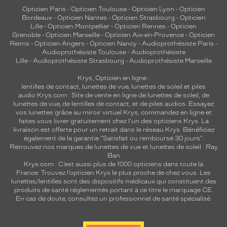
m
Opticien Paris
-
Opticien Toulouse
-
Opticien Lyon
-
Opticien
a
Bordeaux
-
Opticien Nantes
-
Opticien Strasbourg
-
Opticien
r
Lille
-
Opticien Montpellier
-
Opticien Rennes
-
Opticien
q
Grenoble
-
Opticien Marseille
-
Opticien Aix-en-Provence
-
Opticien
Reims
-
Opticien Angers
-
Opticien Nancy
-
Audioprothésiste Paris
-
u
Audioprothésiste Toulouse
-
Audioprothésiste
e
Lille
-
Audioprothésiste Strasbourg
-
Audioprothésiste Marseille
.
Krys, Opticien en ligne :
Dimensions
lentilles de contact
,
lunettes de vue
,
lunettes de soleil
et
piles
de
audio
Krys.com : Site de vente en ligne de lunettes de soleil, de
la
lunettes de vue, de
lentilles de contact
, et de piles audios. Essayez
monture
vos lunettes grâce au miroir virtuel Krys, commandez en ligne et
faites vous livrer gratuitement chez l'un des opticiens Krys. La
livraison est offerte pour un retrait dans le réseau Krys. Bénéficiez
également de la garantie "Satisfait ou remboursé 30 jours".
Retrouvez nos marques de lunettes de vue et
lunettes de soleil : Ray
5 mm
 mm
Ban
Krys.com : C’est aussi plus de 1000 opticiens dans toute la
France.
Trouvez l’opticien Krys le plus proche de chez vous
. Les
lunettes/lentilles sont des dispositifs médicaux qui constituent des
produits de santé réglementés portant à ce titre le marquage CE.
En cas de doute, consultez un professionnel de santé spécialisé.
 mm
 mm
Détails