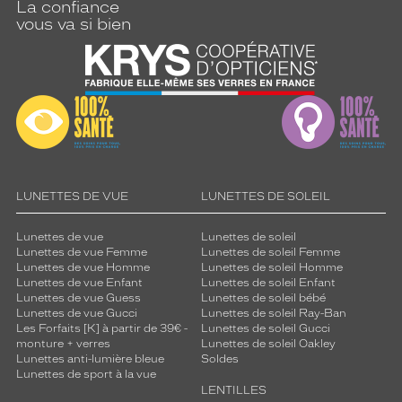
La confiance
i
vous va si bien
s
m
e
e
t
c
l
a
s
s
LUNETTES DE VUE
LUNETTES DE SOLEIL
e
.
Lunettes de vue
Lunettes de soleil
U
Lunettes de vue Femme
Lunettes de soleil Femme
n
Lunettes de vue Homme
Lunettes de soleil Homme
c
Lunettes de vue Enfant
Lunettes de soleil Enfant
h
Lunettes de vue Guess
Lunettes de soleil bébé
Lunettes de vue Gucci
Lunettes de soleil Ray-Ban
o
Les Forfaits [K] à partir de 39€ -
Lunettes de soleil Gucci
i
monture + verres
Lunettes de soleil Oakley
x
Lunettes anti-lumière bleue
Soldes
i
Lunettes de sport à la vue
n
LENTILLES