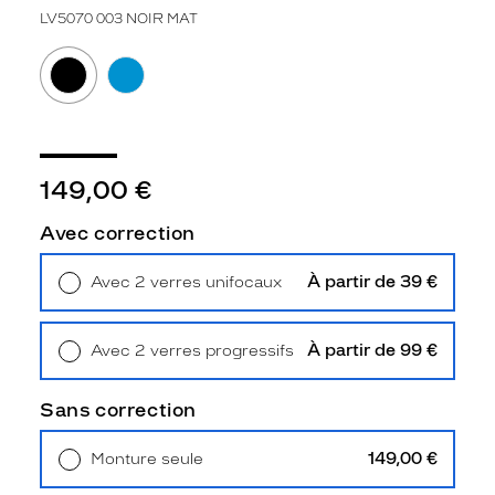
n
LV5070 003 NOIR MAT
t
u
r
e
L
e
v
149,00 €
i
'
s
Avec correction
e
n
À partir de 39 €
Avec 2 verres unifocaux
n
Retrait en magasin
Offert
o
i
À partir de 99 €
Avec 2 verres progressifs
r
Retrait en magasin
Offert
m
a
Sans correction
t
a
149,00 €
Monture seule
r
Livraison à domicile
5,90 €