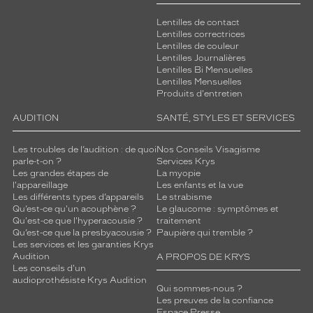
t
e
Lentilles de contact
m
Lentilles correctrices
p
Lentilles de couleur
Lentilles Journalières
o
Lentilles Bi Mensuelles
r
Lentilles Mensuelles
e
Produits d'entretien
l
e
AUDITION
SANTÉ, STYLES ET SERVICES
t
c
Les troubles de l’audition : de quoi
Nos Conseils Visagisme
l
parle-t-on ?
Services Krys
a
Les grandes étapes de
La myopie
s
l'appareillage
Les enfants et la vue
Les différents types d’appareils
Le strabisme
s
Qu’est-ce qu'un acouphène ?
Le glaucome : symptômes et
i
Qu'est-ce que l'hyperacousie ?
traitement
q
Qu’est-ce que la presbyacousie ?
Paupière qui tremble ?
u
Les services et les garanties Krys
e
Audition
A PROPOS DE KRYS
,
Les conseils d'un
audioprothésiste Krys Audition
f
Qui sommes-nous ?
i
Les preuves de la confiance
d
Espace Presse