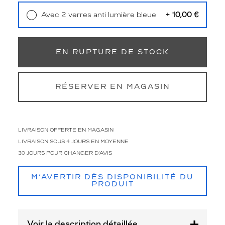
b
Retrait en magasin
Offert
o
+ 10,00 €
Avec 2 verres anti lumière bleue
r
Retrait en magasin
Offert
e
u
n
EN RUPTURE DE STOCK
e
b
a
RÉSERVER EN MAGASIN
n
d
e
g
LIVRAISON OFFERTE EN MAGASIN
r
i
LIVRAISON SOUS 4 JOURS EN MOYENNE
s
30 JOURS POUR CHANGER D'AVIS
e
s
M’AVERTIR DÈS DISPONIBILITÉ DU
u
PRODUIT
b
t
i
l
Voir la description détaillée