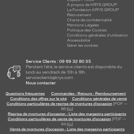
è
A propos de KRYS GROUP
La Fondation KRYS GROUP
l
Recrutement
e
Charte de confidentialité
à
Mentions Légales
c
Politique des Cookies
e
Conditions générales d'utilisation
Accessibilité
q
Gérer les cookies
u
e
f
Service Clients : 09 69 32 80 35
a
Pendant l'été, le service clients est disponible du
i
lundi au vendredi de 10h à 18h.
t
serviceclients@krys.com
d
Nous contacter
e
Questions fréquentes
Commandes - Retours - Remboursement
m
Conditions des offres sur le site
Conditions générales de vente
i
Conditions particulières de reprise de montures d’occasion
[PDF —
e
86
Ko
]
u
Reprise de montures d’occasion - Liste des magasins participants
x
Conditions particulières de vente de montures d’occasion
[PDF —
94
Ko
]
l
Vente de montures d’occasion - Liste des magasins participants
a