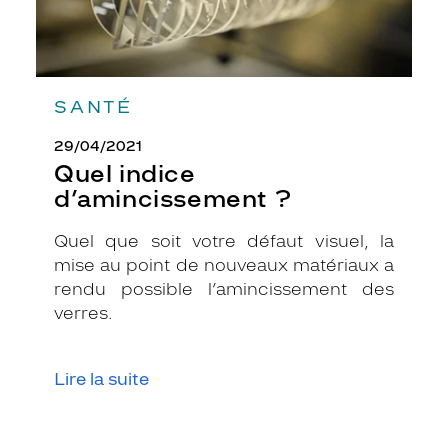
u
g
e
i
c
o
SANTÉ
n
i
29/04/2021
q
Quel indice
u
d’amincissement ?
e
s
Quel que soit votre défaut visuel, la
u
mise au point de nouveaux matériaux a
r
l
rendu possible l’amincissement des
e
verres.
s
b
r
Lire la suite
a
n
c
h