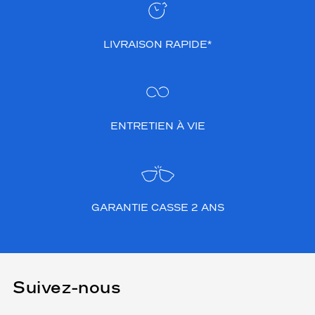
l
e
i
LIVRAISON RAPIDE*
n
c
a
r
n
e
ENTRETIEN À VIE
l
'
é
q
u
i
GARANTIE CASSE 2 ANS
l
i
b
r
e
Suivez-nous
p
a