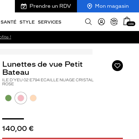
Prendre un RDV
Mon magasin
Mon
Afficher
SANTÉ
STYLE
SERVICES
vide
panie
la
recherche
fite !
Lunettes de vue Petit
Ajouter
à
Bateau
ma
ILE D'YEU 02 E794 ECAILLE NUAGE CRISTAL
liste
ROSE
d’envies
ivant
140,00 €