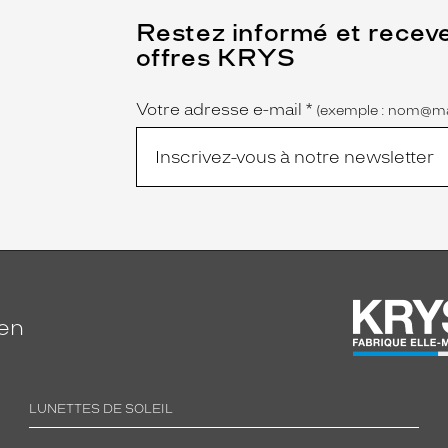
(Ce
Restez informé et recev
champ
offres KRYS
est
Name
obligatoire)
Votre adresse e-mail
*
(exemple : nom@ma
ien
LUNETTES DE SOLEIL