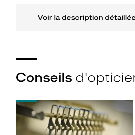
Voir la description détaillé
Conseils
d'opticie
-
Quel
indice
d’amincissement
?