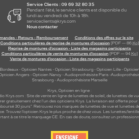
Service Clients : 09 69 32 80 35
Pendant l'été, le service clients est disponible du
lundi au vendredi de 10h à 18h.
serviceclients@krys.com
Nous contacter
andes - Retours - Remboursement
Conditions des offres sur le site
Conditions particulières de reprise de montures d’occasion
[PDF — 86
Ko
]
Reprise de montures d’occasion - Liste des magasins participants
Conditions particulières de vente de montures d’occasion
[PDF — 94
Ko
]
Vente de montures d’occasion - Liste des magasins participants
 Bordeaux
-
Opticien Nantes
-
Opticien Strasbourg
-
Opticien Lille
-
Opticien
Opticien Angers
-
Opticien Nancy
-
Audioprothésiste Paris
-
Audioprothési
Strasbourg
-
Audioprothésiste Marseille
Krys, Opticien en ligne :
dio
Krys.com : Site de vente en ligne de lunettes de soleil, de lunettes de vu
rer gratuitement chez l'un des opticiens Krys. La livraison est offerte pour
emboursé 30 jours". Retrouvez nos marques de lunettes de vue et
lunettes d
nce.
Trouvez l’opticien Krys le plus proche de chez vous
. Les lunettes/lenti
tant à ce titre le marquage CE. En cas de doute, consultez un professionne