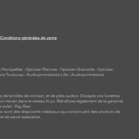
Conditions générales de vente
 Montpellier
-
Opticien Rennes
-
Opticien Grenoble
-
Opticien
ste Toulouse
-
Audioprothésiste Lille
-
Audioprothésiste
e, de
lentilles de contact
, et de piles audios. Essayez vos lunettes
 un retrait dans le réseau Krys. Bénéficiez également de la garantie
e soleil : Ray Ban
lles sont des dispositifs médicaux qui constituent des produits de
l de santé spécialisé.