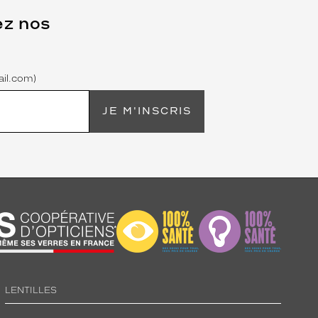
ez nos
il.com)
JE M'INSCRIS
LENTILLES