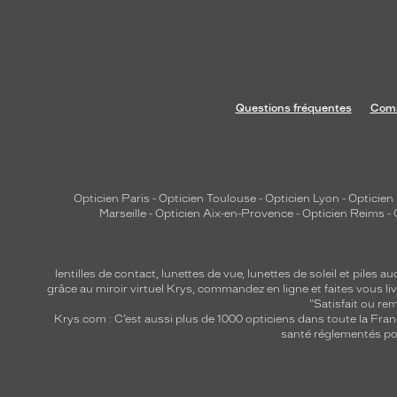
Questions fréquentes
Comm
Opticien Paris
-
Opticien Toulouse
-
Opticien Lyon
-
Opticien
Marseille
-
Opticien Aix-en-Provence
-
Opticien Reims
-
lentilles de contact
,
lunettes de vue
,
lunettes de soleil
et
piles au
grâce au miroir virtuel Krys, commandez en ligne et faites vous liv
"Satisfait ou r
Krys.com : C’est aussi plus de 1000 opticiens dans toute la Fra
santé réglementés por