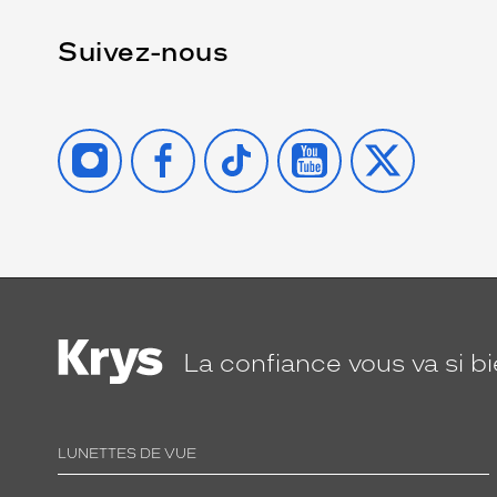
Suivez-nous
INSTAGRAM
FACEBOOK
TIKTOK
YOUTUBE
X
La confiance
vous va si b
LUNETTES DE VUE