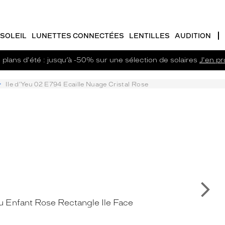
SOLEIL
LUNETTES CONNECTÉES
LENTILLES
AUDITION
plans d'été : jusqu’à -50% sur une sélection de solaires
J'en pro
Ile d'Yeu 02 E794 Ecaille Nuage Cristal Rose
Su