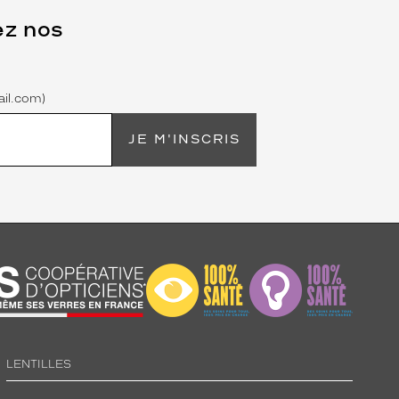
ez nos
il.com)
JE M'INSCRIS
LENTILLES