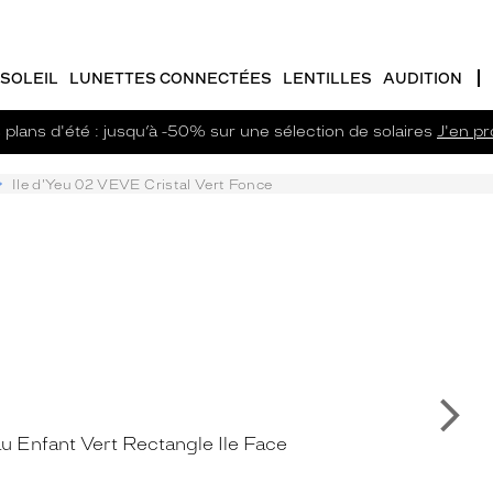
SOLEIL
LUNETTES CONNECTÉES
LENTILLES
AUDITION
plans d'été : jusqu’à -50% sur une sélection de solaires
J'en pro
Ile d'Yeu 02 VEVE Cristal Vert Fonce
Su