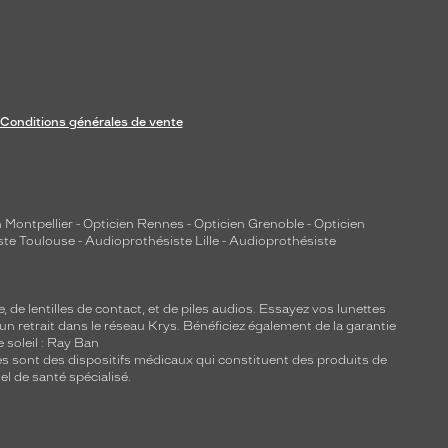
Conditions générales de vente
 Montpellier
-
Opticien Rennes
-
Opticien Grenoble
-
Opticien
ste Toulouse
-
Audioprothésiste Lille
-
Audioprothésiste
e, de
lentilles de contact
, et de piles audios. Essayez vos lunettes
 un retrait dans le réseau Krys. Bénéficiez également de la garantie
e soleil : Ray Ban
lles sont des dispositifs médicaux qui constituent des produits de
l de santé spécialisé.