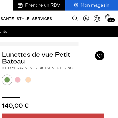
Prendre un RDV
Mon magasin
Mon
Afficher
SANTÉ
STYLE
SERVICES
vide
panie
la
recherche
fite !
Lunettes de vue Petit
Ajouter
à
Bateau
ma
ILE D'YEU 02 VEVE CRISTAL VERT FONCE
liste
d’envies
ivant
140,00 €