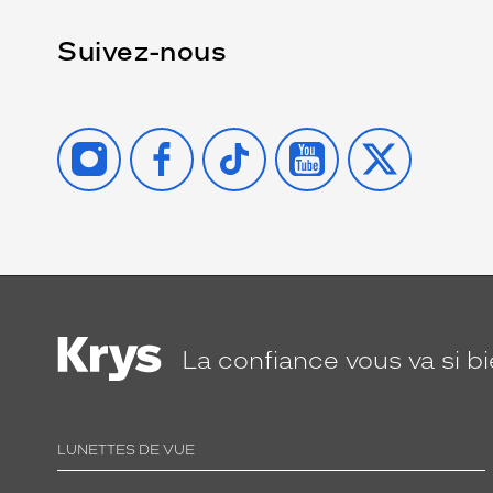
Suivez-nous
INSTAGRAM
FACEBOOK
TIKTOK
YOUTUBE
X
La confiance
vous va si b
LUNETTES DE VUE