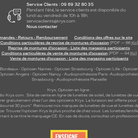
Service Clients : 09 69 32 80 35
Pendant l'été, le service clients est disponible du
lundi au vendredi de 10h à 18h.
serviceclients@krys.com
Nous contacter
andes - Retours - Remboursement
Conditions des offres sur le site
Conditions particulières de reprise de montures d’occasion
[PDF — 86
Ko
]
Reprise de montures d’occasion - Liste des magasins participants
Conditions particulières de vente de montures d’occasion
[PDF — 94
Ko
]
Vente de montures d’occasion - Liste des magasins participants
 Bordeaux
-
Opticien Nantes
-
Opticien Strasbourg
-
Opticien Lille
-
Opticien
Opticien Angers
-
Opticien Nancy
-
Audioprothésiste Paris
-
Audioprothési
Strasbourg
-
Audioprothésiste Marseille
Krys, Opticien en ligne :
dio
Krys.com : Site de vente en ligne de lunettes de soleil, de lunettes de vu
rer gratuitement chez l'un des opticiens Krys. La livraison est offerte pour
emboursé 30 jours". Retrouvez nos marques de lunettes de vue et
lunettes d
nce.
Trouvez l’opticien Krys le plus proche de chez vous
. Les lunettes/lenti
tant à ce titre le marquage CE. En cas de doute, consultez un professionne