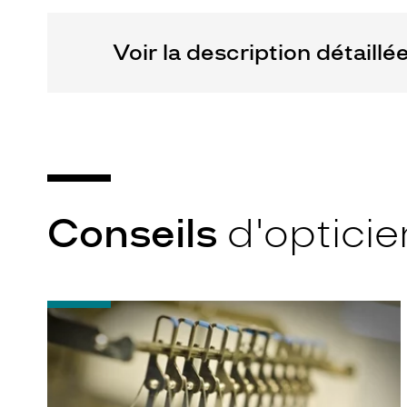
Voir la description détaillé
Conseils
d'opticie
-
Quel
indice
d’amincissement
?