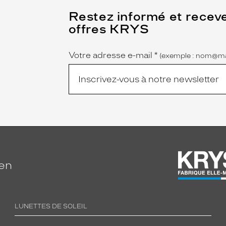
(Ce
Restez informé et recev
champ
offres KRYS
est
Name
obligatoire)
Votre adresse e-mail
*
(exemple : nom@ma
ien
LUNETTES DE SOLEIL