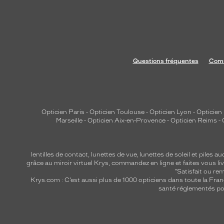
Questions fréquentes
Comm
Opticien Paris
-
Opticien Toulouse
-
Opticien Lyon
-
Opticien
Marseille
-
Opticien Aix-en-Provence
-
Opticien Reims
-
lentilles de contact
,
lunettes de vue
,
lunettes de soleil
et
piles au
grâce au miroir virtuel Krys, commandez en ligne et faites vous liv
"Satisfait ou r
Krys.com : C’est aussi plus de 1000 opticiens dans toute la Fra
santé réglementés por