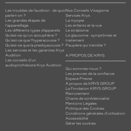
Les troubles de l’audition : de quoi
Nos Conseils Visagisme
parle-t-on ?
Services Krys
Les grandes étapes de
La myopie
l'appareillage
Les enfants et la vue
Les différents types d’appareils
Le strabisme
Qu’est-ce qu'un acouphène ?
Le glaucome : symptômes et
Qu'est-ce que l'hyperacousie ?
traitement
Qu’est-ce que la presbyacousie ?
Paupière qui tremble ?
Les services et les garanties Krys
Audition
A PROPOS DE KRYS
Les conseils d'un
audioprothésiste Krys Audition
Qui sommes-nous ?
Les preuves de la confiance
Espace Presse
A propos de KRYS GROUP
La Fondation KRYS GROUP
Recrutement
Charte de confidentialité
Mentions Légales
Politique des Cookies
Conditions générales d'utilisation
Accessibilité
Gérer les cookies