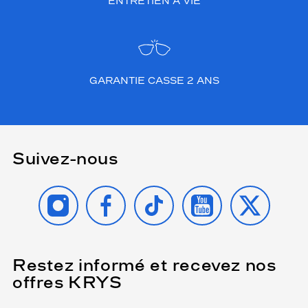
ENTRETIEN À VIE
GARANTIE CASSE 2 ANS
Suivez-nous
INSTAGRAM
FACEBOOK
TIKTOK
YOUTUBE
X
Restez informé et recevez nos
(Ce
champ
offres KRYS
est
Name
obligatoire)