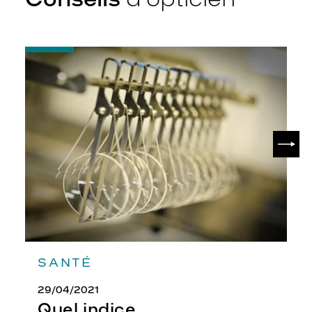
-
Quel
indice
d’amincissement
?
SUIV
SANTÉ
29/04/2021
Quel indice