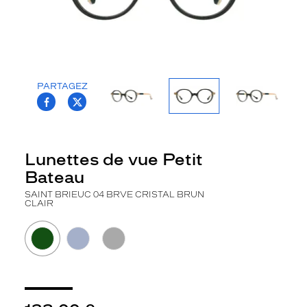
la
monture
Carré
Couleur
de
PARTAGEZ
la
T.PROJECT.KRYS.FRONT.SHARE_FACEBOO
T.PROJECT.KRYS.FRONT.SHARE_TWI
monture
#582900
Type
Lunettes de vue Petit
de
Bateau
montage
SAINT BRIEUC 04 BRVE CRISTAL BRUN
Cerclé
CLAIR
Afficher
la
mention
Prix
web
Non