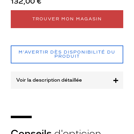
132,00 €
Matière
Plastique
TROUVER MON MAGASIN
Fournisseur
Seaport
Marque
Petit
Bateau
M’AVERTIR DÈS DISPONIBILITÉ DU
PRODUIT
Voir la description détaillée
Conseils
d'opticien