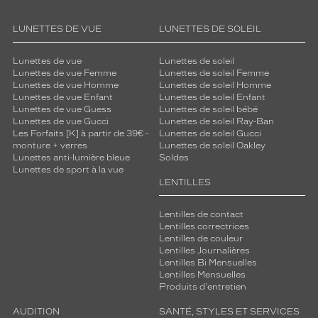
LUNETTES DE VUE
LUNETTES DE SOLEIL
Lunettes de vue
Lunettes de soleil
Lunettes de vue Femme
Lunettes de soleil Femme
Lunettes de vue Homme
Lunettes de soleil Homme
Lunettes de vue Enfant
Lunettes de soleil Enfant
Lunettes de vue Guess
Lunettes de soleil bébé
Lunettes de vue Gucci
Lunettes de soleil Ray-Ban
Les Forfaits [K] à partir de 39€ -
Lunettes de soleil Gucci
monture + verres
Lunettes de soleil Oakley
Lunettes anti-lumière bleue
Soldes
Lunettes de sport à la vue
LENTILLES
Lentilles de contact
Lentilles correctrices
Lentilles de couleur
Lentilles Journalières
Lentilles Bi Mensuelles
Lentilles Mensuelles
Produits d'entretien
AUDITION
SANTÉ, STYLES ET SERVICES