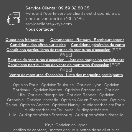
Service Clients : 09 69 32 80 35
Pendant l'été, le service clients est disponible du
lundi au vendredi de 10h à 18h.
serviceclients@krys.com
Nous contacter
Questions fréquentes
Commandes - Retours - Remboursement
Conditions des offres sur le site
Conditions générales de vente
Conditions particulières de reprise de montures d’occasion
[PDF —
86
Ko
]
Reprise de montures d’occasion - Liste des magasins participants
Conditions particulières de vente de montures d’occasion
[PDF —
94
Ko
]
Vente de montures d’occasion - Liste des magasins participants
Opticien Paris
-
Opticien Toulouse
-
Opticien Lyon
-
Opticien
Bordeaux
-
Opticien Nantes
-
Opticien Strasbourg
-
Opticien
Lille
-
Opticien Montpellier
-
Opticien Rennes
-
Opticien
Grenoble
-
Opticien Marseille
-
Opticien Aix-en-Provence
-
Opticien
Reims
-
Opticien Angers
-
Opticien Nancy
-
Audioprothésiste Paris
-
Audioprothésiste Toulouse
-
Audioprothésiste
Lille
-
Audioprothésiste Strasbourg
-
Audioprothésiste Marseille
Krys, Opticien en ligne :
lentilles de contact
,
lunettes de vue
,
lunettes de soleil
et
piles