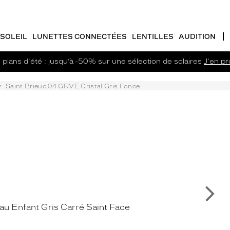
SOLEIL
LUNETTES CONNECTÉES
LENTILLES
AUDITION
plans d'été : jusqu’à -50% sur une sélection de solaires
J'en pro
Saint Brieuc 04 GRVE Cristal Gris Fonce
Su