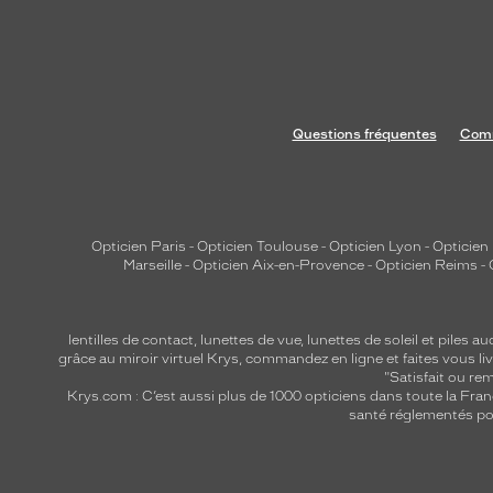
Questions fréquentes
Comm
Opticien Paris
-
Opticien Toulouse
-
Opticien Lyon
-
Opticien
Marseille
-
Opticien Aix-en-Provence
-
Opticien Reims
-
lentilles de contact
,
lunettes de vue
,
lunettes de soleil
et
piles au
grâce au miroir virtuel Krys, commandez en ligne et faites vous liv
"Satisfait ou r
Krys.com : C’est aussi plus de 1000 opticiens dans toute la Fra
santé réglementés por