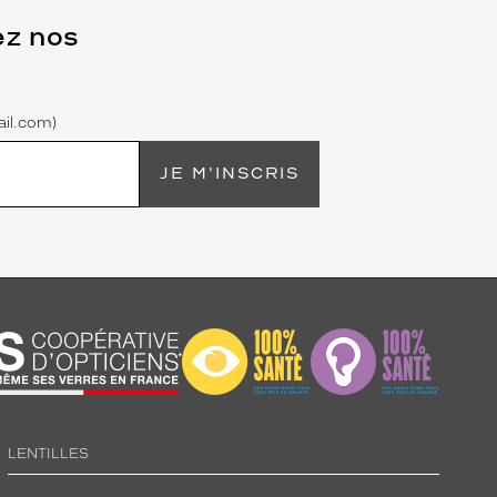
ez nos
il.com)
JE M'INSCRIS
LENTILLES