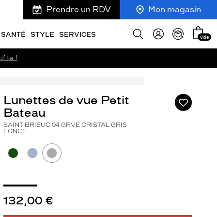
Prendre un RDV
Mon magasin
Mon
Afficher
SANTÉ
STYLE
SERVICES
vide
panie
la
recherche
fite !
Lunettes de vue Petit
Ajouter
à
Bateau
ma
SAINT BRIEUC 04 GRVE CRISTAL GRIS
liste
FONCE
d’envies
ivant
132,00 €