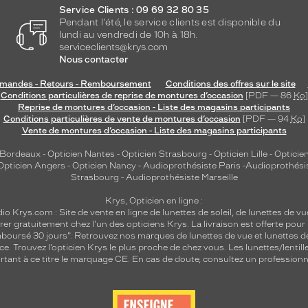
Service Clients : 09 69 32 80 35
Pendant l'été, le service clients est disponible du
lundi au vendredi de 10h à 18h.
serviceclients@krys.com
Nous contacter
andes - Retours - Remboursement
Conditions des offres sur le site
Conditions particulières de reprise de montures d’occasion
[PDF — 86
Ko
]
Reprise de montures d’occasion - Liste des magasins participants
Conditions particulières de vente de montures d’occasion
[PDF — 94
Ko
]
Vente de montures d’occasion - Liste des magasins participants
 Bordeaux
-
Opticien Nantes
-
Opticien Strasbourg
-
Opticien Lille
-
Opticien
Opticien Angers
-
Opticien Nancy
-
Audioprothésiste Paris
-
Audioprothési
Strasbourg
-
Audioprothésiste Marseille
Krys, Opticien en ligne :
dio
Krys.com : Site de vente en ligne de lunettes de soleil, de lunettes de vu
rer gratuitement chez l'un des opticiens Krys. La livraison est offerte pour
emboursé 30 jours". Retrouvez nos marques de lunettes de vue et
lunettes d
nce.
Trouvez l’opticien Krys le plus proche de chez vous
. Les lunettes/lenti
tant à ce titre le marquage CE. En cas de doute, consultez un professionne