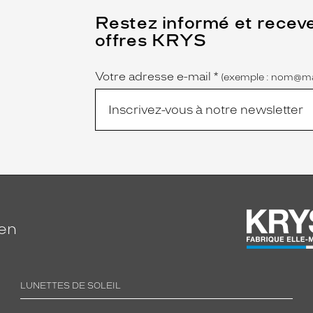
(Ce
Restez informé et recev
champ
offres KRYS
est
Name
obligatoire)
Votre adresse e-mail
*
(exemple : nom@ma
ien
LUNETTES DE SOLEIL