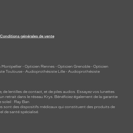
Conditions générales de vente
 Montpellier
-
Opticien Rennes
-
Opticien Grenoble
-
Opticien
ste Toulouse
-
Audioprothésiste Lille
-
Audioprothésiste
e, de
lentilles de contact
, et de piles audios. Essayez vos lunettes
 un retrait dans le réseau Krys. Bénéficiez également de la garantie
e soleil : Ray Ban
lles sont des dispositifs médicaux qui constituent des produits de
l de santé spécialisé.