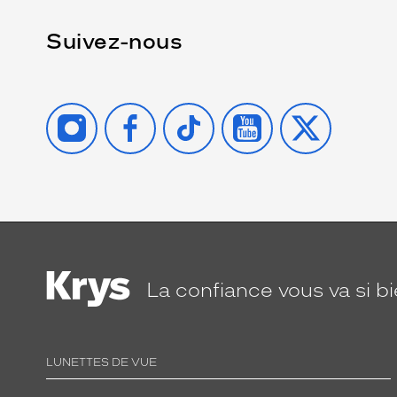
Suivez-nous
INSTAGRAM
FACEBOOK
TIKTOK
YOUTUBE
X
La confiance
vous va si b
LUNETTES DE VUE