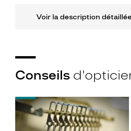
Voir la description détaillé
Conseils
d'opticie
-
Quel
indice
d’amincissement
?