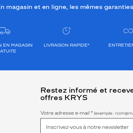
n magasin et en ligne, les mêmes garanties
N EN MAGASIN
LIVRAISON RAPIDE*
ENTRETIEN
ATUITE
(Ce
Restez informé et recev
champ
offres KRYS
est
Name
obligatoire)
Votre adresse e-mail
*
(exemple : nom@ma