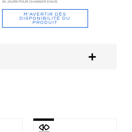
30 JOURS POUR CHANGER D'AVIS
M’AVERTIR DÈS
DISPONIBILITÉ DU
PRODUIT
-
-
KIS2001
V
114
0