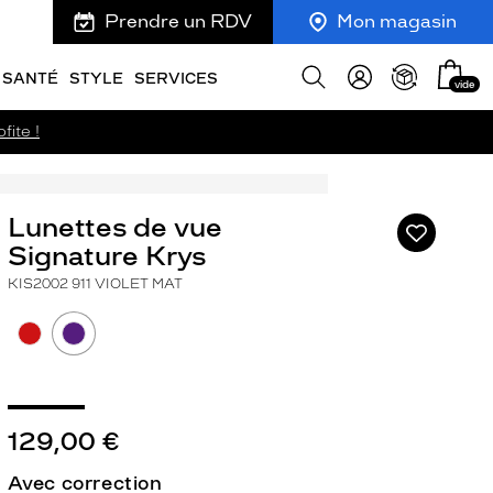
Prendre un RDV
Mon magasin
Mon
Afficher
SANTÉ
STYLE
SERVICES
vide
panie
la
recherche
fite !
Lunettes de vue
Ajouter
à
Signature Krys
ma
KIS2002 911 VIOLET MAT
liste
d’envies
129,00 €
ivant
Avec correction