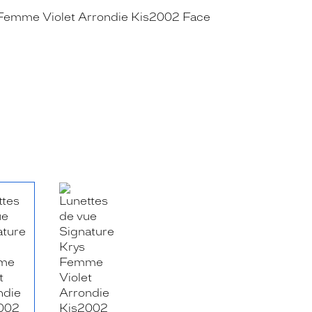
RE_FACEBOOK_TITLE
.SHARE_TWITTER_TITLE