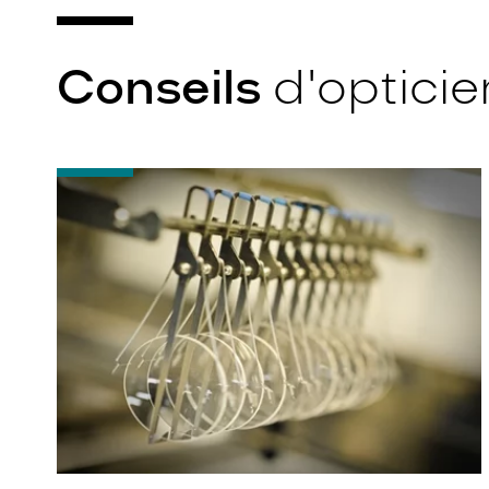
Conseils
d'opticie
-
Quel
indice
d’amincissement
?