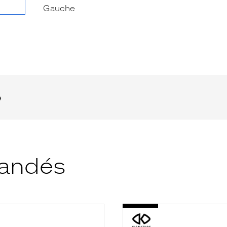
e
andés
-
2
KIS2001
910