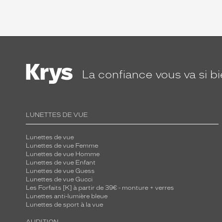
La confiance
vous va si b
LUNETTES DE VUE
Lunettes de vue
Lunettes de vue Femme
Lunettes de vue Homme
Lunettes de vue Enfant
Lunettes de vue Guess
Lunettes de vue Gucci
Les Forfaits [K] à partir de 39€ - monture + verres
Lunettes anti-lumière bleue
Lunettes de sport à la vue