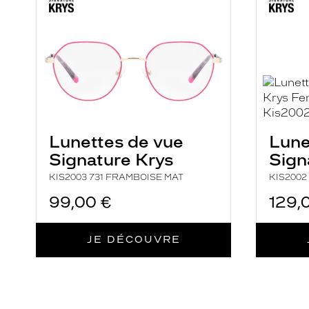
FRAMBOISE
ROUGE
verres
montage
MAT
MAT
compatibles
Cerclé
Progressifs
Unifocaux
Taille
discountDetail
de
monture
-50%
Lunettes de vue
Lune
XS
Signature Krys
Sign
Matière
Fournisseur
KIS2003 731 FRAMBOISE MAT
KIS2002
99,00 €
129,
Métal
Codir
Marque
Signature
JE DÉCOUVRE
Krys