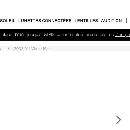
SOLEIL
LUNETTES CONNECTÉES
LENTILLES
AUDITION
plans d'été : jusqu’à -50% sur une sélection de solaires
J'en pro
s
Kis2002 911 Violet Mat
Su