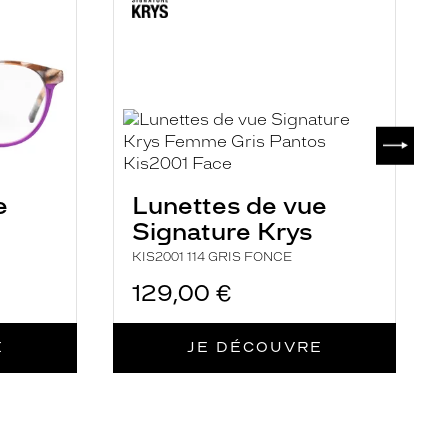
GRIS
E
FONCE
C
SUIVAN
e
Lunettes de vue
Signature Krys
KIS2001 114 GRIS FONCE
129,00 €
E
JE DÉCOUVRE