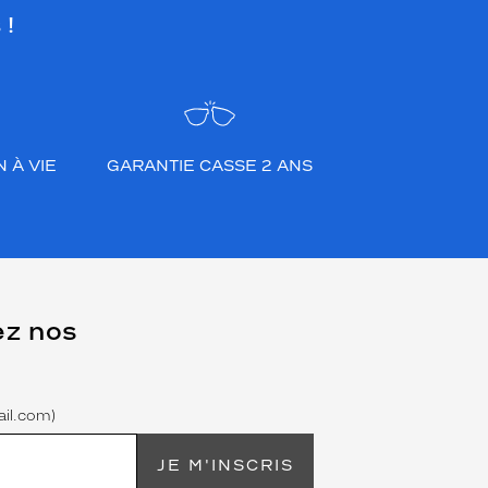
 !
 À VIE
GARANTIE CASSE 2 ANS
ez nos
il.com)
JE M'INSCRIS