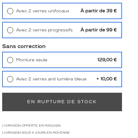
À partir de 39 €
Avec 2 verres unifocaux
Retrait en magasin
Offert
À partir de 99 €
Avec 2 verres progressifs
Retrait en magasin
Offert
Sans correction
129,00 €
Monture seule
Livraison à domicile
5,90 €
Retrait en magasin
Offert
+ 10,00 €
Avec 2 verres anti lumière bleue
Retrait en magasin
Offert
EN RUPTURE DE STOCK
LIVRAISON OFFERTE EN MAGASIN
LIVRAISON SOUS 4 JOURS EN MOYENNE