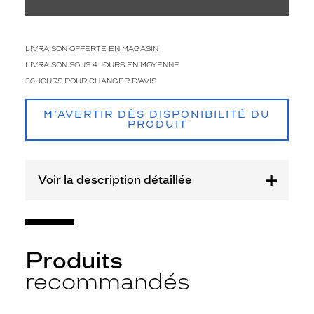
de
verres
compatibles
LIVRAISON OFFERTE EN MAGASIN
Progressifs
LIVRAISON SOUS 4 JOURS EN MOYENNE
Unifocaux
30 JOURS POUR CHANGER D'AVIS
Type
de
M’AVERTIR DÈS DISPONIBILITÉ DU
montage
PRODUIT
Cerclé
Taille
de
Voir la description détaillée
monture
XS
discountDetail
Produits
-50%
recommandés
Matière
Plastique