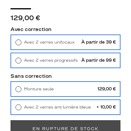
Détails
techniques
129,00 €
Genre
Avec correction
Femme
Forme
de
À partir de 39 €
Avec 2 verres unifocaux
la
Retrait en magasin
Offert
monture
À partir de 99 €
Avec 2 verres progressifs
Pantos
Retrait en magasin
Offert
Couleur
Sans correction
de
la
monture
129,00 €
Monture seule
Livraison à domicile
5,90 €
Retrait en magasin
Offert
910
Violet
+ 10,00 €
Avec 2 verres anti lumière bleue
Polarisant
Retrait en magasin
Offert
Non
EN RUPTURE DE STOCK
Type