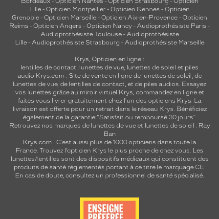
Bordeaux
-
Opticien Nantes
-
Opticien Strasbourg
-
Opticien
Lille
-
Opticien Montpellier
-
Opticien Rennes
-
Opticien
Grenoble
-
Opticien Marseille
-
Opticien Aix-en-Provence
-
Opticien
Reims
-
Opticien Angers
-
Opticien Nancy
-
Audioprothésiste Paris
-
Audioprothésiste Toulouse
-
Audioprothésiste
Lille
-
Audioprothésiste Strasbourg
-
Audioprothésiste Marseille
Krys, Opticien en ligne :
lentilles de contact
,
lunettes de vue
,
lunettes de soleil
et
piles
audio
Krys.com : Site de vente en ligne de lunettes de soleil, de
lunettes de vue, de
lentilles de contact
, et de piles audios. Essayez
vos lunettes grâce au miroir virtuel Krys, commandez en ligne et
faites vous livrer gratuitement chez l'un des opticiens Krys. La
livraison est offerte pour un retrait dans le réseau Krys. Bénéficiez
également de la garantie "Satisfait ou remboursé 30 jours".
Retrouvez nos marques de lunettes de vue et
lunettes de soleil : Ray
Ban
Krys.com : C’est aussi plus de 1000 opticiens dans toute la
France.
Trouvez l’opticien Krys le plus proche de chez vous
. Les
lunettes/lentilles sont des dispositifs médicaux qui constituent des
produits de santé réglementés portant à ce titre le marquage CE.
En cas de doute, consultez un professionnel de santé spécialisé.