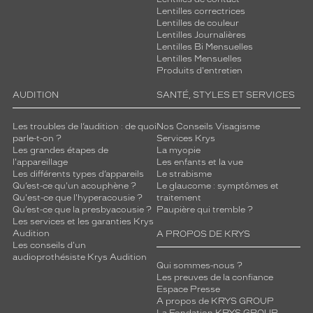
Lentilles correctrices
Lentilles de couleur
Lentilles Journalières
Lentilles Bi Mensuelles
Lentilles Mensuelles
Produits d'entretien
AUDITION
SANTÉ, STYLES ET SERVICES
Les troubles de l’audition : de quoi
Nos Conseils Visagisme
parle-t-on ?
Services Krys
Les grandes étapes de
La myopie
l'appareillage
Les enfants et la vue
Les différents types d’appareils
Le strabisme
Qu’est-ce qu'un acouphène ?
Le glaucome : symptômes et
Qu'est-ce que l'hyperacousie ?
traitement
Qu’est-ce que la presbyacousie ?
Paupière qui tremble ?
Les services et les garanties Krys
Audition
A PROPOS DE KRYS
Les conseils d'un
audioprothésiste Krys Audition
Qui sommes-nous ?
Les preuves de la confiance
Espace Presse
A propos de KRYS GROUP