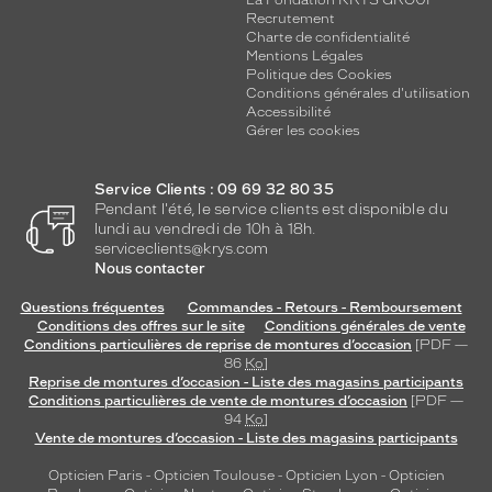
La Fondation KRYS GROUP
Recrutement
Charte de confidentialité
Mentions Légales
Politique des Cookies
Conditions générales d'utilisation
Accessibilité
Gérer les cookies
Service Clients : 09 69 32 80 35
Pendant l'été, le service clients est disponible du
lundi au vendredi de 10h à 18h.
serviceclients@krys.com
Nous contacter
Questions fréquentes
Commandes - Retours - Remboursement
Conditions des offres sur le site
Conditions générales de vente
Conditions particulières de reprise de montures d’occasion
[PDF —
86
Ko
]
Reprise de montures d’occasion - Liste des magasins participants
Conditions particulières de vente de montures d’occasion
[PDF —
94
Ko
]
Vente de montures d’occasion - Liste des magasins participants
Opticien Paris
-
Opticien Toulouse
-
Opticien Lyon
-
Opticien