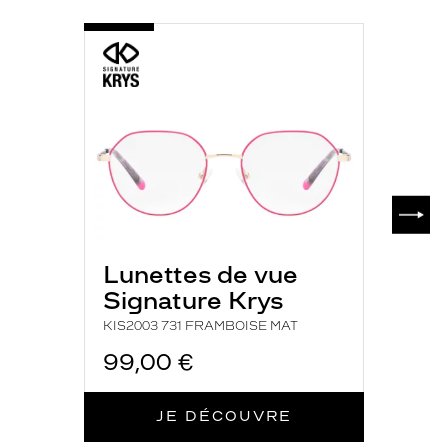
Fournisseur
-
KIS2003
Codir
731
Marque
FRAMBOISE
Signature
MAT
Krys
SUIV
Lunettes de vue
Signature Krys
KIS2003 731 FRAMBOISE MAT
99,00 €
JE DÉCOUVRE