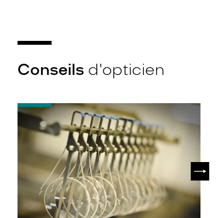
Conseils
d'opticien
-
Quel
indice
d’amincissement
?
SUIV