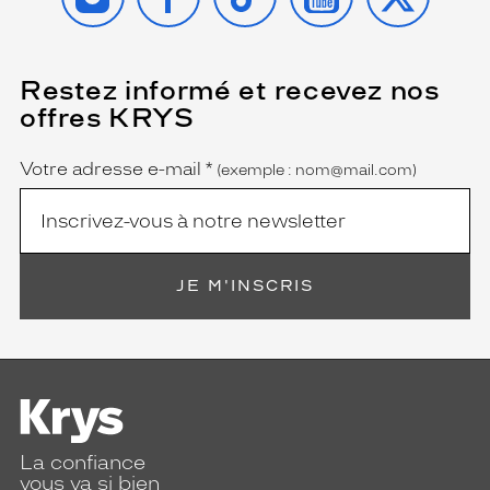
Restez informé et recevez nos
(Ce
champ
offres KRYS
est
Name
obligatoire)
Votre adresse e-mail
*
(exemple : nom@mail.com)
JE M'INSCRIS
La confiance
vous va si bien