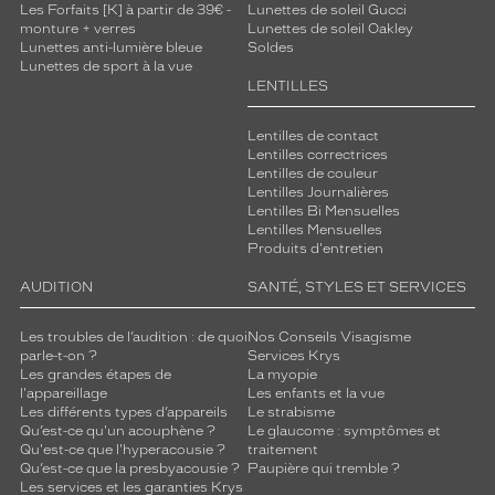
Les Forfaits [K] à partir de 39€ -
Lunettes de soleil Gucci
monture + verres
Lunettes de soleil Oakley
Lunettes anti-lumière bleue
Soldes
Lunettes de sport à la vue
LENTILLES
Lentilles de contact
Lentilles correctrices
Lentilles de couleur
Lentilles Journalières
Lentilles Bi Mensuelles
Lentilles Mensuelles
Produits d'entretien
AUDITION
SANTÉ, STYLES ET SERVICES
Les troubles de l’audition : de quoi
Nos Conseils Visagisme
parle-t-on ?
Services Krys
Les grandes étapes de
La myopie
l'appareillage
Les enfants et la vue
Les différents types d’appareils
Le strabisme
Qu’est-ce qu'un acouphène ?
Le glaucome : symptômes et
Qu'est-ce que l'hyperacousie ?
traitement
Qu’est-ce que la presbyacousie ?
Paupière qui tremble ?
Les services et les garanties Krys