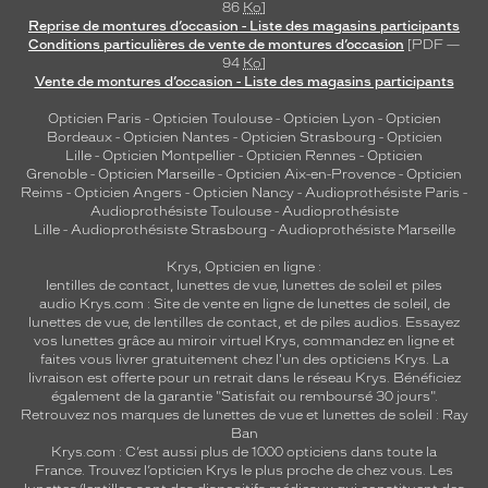
86
Ko
]
Reprise de montures d’occasion - Liste des magasins participants
Conditions particulières de vente de montures d’occasion
[PDF —
94
Ko
]
Vente de montures d’occasion - Liste des magasins participants
Opticien Paris
-
Opticien Toulouse
-
Opticien Lyon
-
Opticien
Bordeaux
-
Opticien Nantes
-
Opticien Strasbourg
-
Opticien
Lille
-
Opticien Montpellier
-
Opticien Rennes
-
Opticien
Grenoble
-
Opticien Marseille
-
Opticien Aix-en-Provence
-
Opticien
Reims
-
Opticien Angers
-
Opticien Nancy
-
Audioprothésiste Paris
-
Audioprothésiste Toulouse
-
Audioprothésiste
Lille
-
Audioprothésiste Strasbourg
-
Audioprothésiste Marseille
Krys, Opticien en ligne :
lentilles de contact
,
lunettes de vue
,
lunettes de soleil
et
piles
audio
Krys.com : Site de vente en ligne de lunettes de soleil, de
lunettes de vue, de
lentilles de contact
, et de piles audios. Essayez
vos lunettes grâce au miroir virtuel Krys, commandez en ligne et
faites vous livrer gratuitement chez l'un des opticiens Krys. La
livraison est offerte pour un retrait dans le réseau Krys. Bénéficiez
également de la garantie "Satisfait ou remboursé 30 jours".
Retrouvez nos marques de lunettes de vue et
lunettes de soleil : Ray
Ban
Krys.com : C’est aussi plus de 1000 opticiens dans toute la
France.
Trouvez l’opticien Krys le plus proche de chez vous
. Les