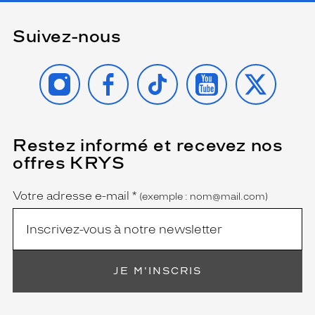
Suivez-nous
INSTAGRAM
FACEBOOK
TIKTOK
YOUTUBE
X
Restez informé et recevez nos
(Ce
champ
offres KRYS
est
Name
obligatoire)
Votre adresse e-mail
*
(exemple : nom@mail.com)
JE M'INSCRIS