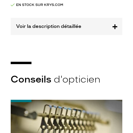
Marque
EN STOCK SUR KRYS.COM
Starwars
Voir la description détaillée
Conseils
d'opticien
-
Quel
indice
d’amincissement
?