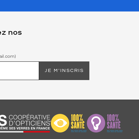
ez nos
il.com)
JE M'INSCRIS