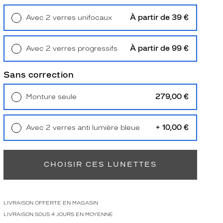
À partir de 39 €
Avec 2 verres unifocaux
Retrait en magasin
Offert
À partir de 99 €
Avec 2 verres progressifs
Retrait en magasin
Offert
Sans correction
279,00 €
Monture seule
Livraison à domicile
5,90 €
Retrait en magasin
Offert
+ 10,00 €
Avec 2 verres anti lumière bleue
Retrait en magasin
Offert
CHOISIR CES LUNETTES
LIVRAISON OFFERTE EN MAGASIN
LIVRAISON SOUS 4 JOURS EN MOYENNE