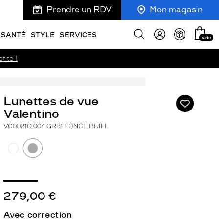
Prendre un RDV
Mon magasin
Mon
Afficher
SANTÉ
STYLE
SERVICES
vide
panie
la
recherche
fite !
Lunettes de vue
Ajouter
à
Valentino
ma
VG0021O 004 GRIS FONCE BRILL
liste
d’envies
ivant
279,00 €
Avec correction