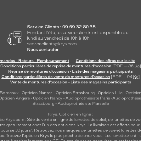
Service Clients : 09 69 32 80 35
Pendant l'été, le service clients est disponible du
lundi au vendredi de 10h à 18h.
serviceclients@krys.com
Nous contacter
andes - Retours - Remboursement
Conditions des offres sur le site
Conditions particulières de reprise de montures d’occasion
[PDF — 86
Ko
]
Reprise de montures d’occasion - Liste des magasins participants
Conditions particulières de vente de montures d’occasion
[PDF — 94
Ko
]
Vente de montures d’occasion - Liste des magasins participants
 Bordeaux
-
Opticien Nantes
-
Opticien Strasbourg
-
Opticien Lille
-
Opticien
Opticien Angers
-
Opticien Nancy
-
Audioprothésiste Paris
-
Audioprothési
Strasbourg
-
Audioprothésiste Marseille
Krys, Opticien en ligne :
dio
Krys.com : Site de vente en ligne de lunettes de soleil, de lunettes de vu
rer gratuitement chez l'un des opticiens Krys. La livraison est offerte pour
emboursé 30 jours". Retrouvez nos marques de lunettes de vue et
lunettes d
nce.
Trouvez l’opticien Krys le plus proche de chez vous
. Les lunettes/lenti