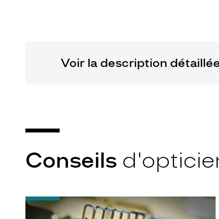
Fournisseur
Marque
Valentino
Kering
Eyewear
Voir la description détaillé
Conseils
d'opticie
-
Quel
indice