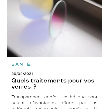
pour
vos
verres
?
SANTÉ
29/04/2021
Quels traitements pour vos
verres ?
Transparence, confort, esthétique sont
autant d’avantages offerts par les
différents traitements appliqués sur la