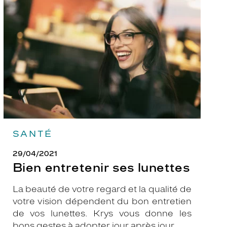
ses
lunettes
SANTÉ
29/04/2021
Bien entretenir ses lunettes
La beauté de votre regard et la qualité de
votre vision dépendent du bon entretien
de vos lunettes. Krys vous donne les
bons gestes à adopter jour après jour.