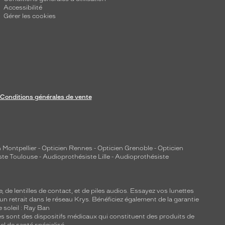
Accessibilité
Gérer les cookies
Conditions générales de vente
 Montpellier
-
Opticien Rennes
-
Opticien Grenoble
-
Opticien
ste Toulouse
-
Audioprothésiste Lille
-
Audioprothésiste
e, de
lentilles de contact
, et de piles audios. Essayez vos lunettes
 un retrait dans le réseau Krys. Bénéficiez également de la garantie
e soleil : Ray Ban
lles sont des dispositifs médicaux qui constituent des produits de