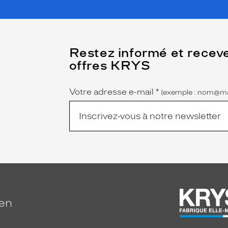
(Ce
Restez informé et recev
champ
offres KRYS
est
Name
obligatoire)
Votre adresse e-mail
*
(exemple : nom@ma
ien