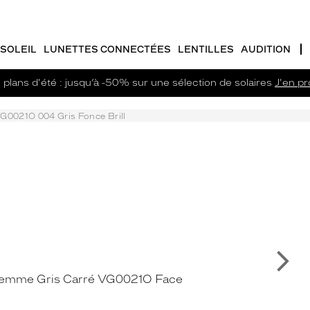
SOLEIL
LUNETTES CONNECTÉES
LENTILLES
AUDITION
plans d'été : jusqu’à -50% sur une sélection de solaires
J'en pro
G0021O 004 Gris Fonce Brill
Su