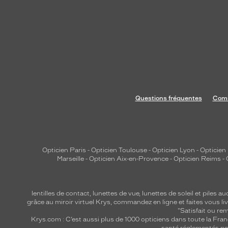
Questions fréquentes
Comm
Opticien Paris
-
Opticien Toulouse
-
Opticien Lyon
-
Opticien
Marseille
-
Opticien Aix-en-Provence
-
Opticien Reims
-
lentilles de contact
,
lunettes de vue
,
lunettes de soleil
et
piles au
grâce au miroir virtuel Krys, commandez en ligne et faites vous liv
"Satisfait ou r
Krys.com : C’est aussi plus de 1000 opticiens dans toute la Fra