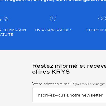
N EN MAGASIN
LIVRAISON RAPIDE*
ENTRETIEN
ATUITE
(Ce
Restez informé et recev
champ
offres KRYS
est
Name
obligatoire)
Votre adresse e-mail
*
(exemple : nom@ma