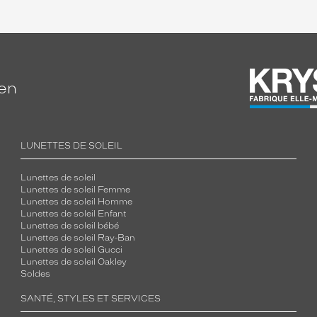
ien
LUNETTES DE SOLEIL
Lunettes de soleil
Lunettes de soleil Femme
Lunettes de soleil Homme
Lunettes de soleil Enfant
Lunettes de soleil bébé
Lunettes de soleil Ray-Ban
Lunettes de soleil Gucci
Lunettes de soleil Oakley
Soldes
SANTÉ, STYLES ET SERVICES