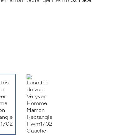
RE_FACEBOOK_TITLE
.SHARE_TWITTER_TITLE