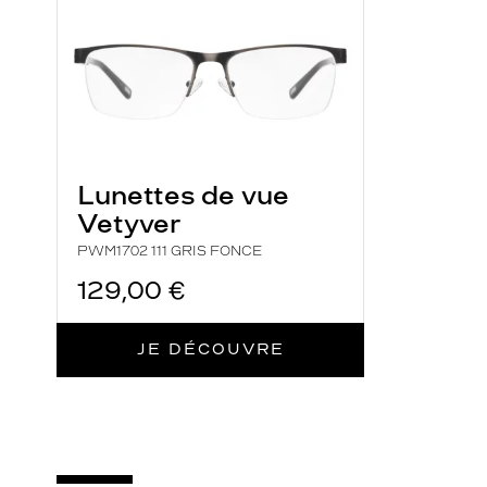
e
e
n
m
é
t
a
Lunettes de vue
l
Vetyver
,
PWM1702 111 GRIS FONCE
c
e
129,00 €
t
t
JE DÉCOUVRE
e
p
a
i
r