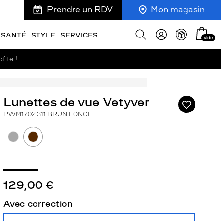
Prendre un RDV
Mon magasin
Mon
Afficher
SANTÉ
STYLE
SERVICES
vide
panie
la
recherche
fite !
Lunettes de vue Vetyver
Ajouter
à
PWM1702 311 BRUN FONCE
ma
liste
d’envies
129,00 €
ivant
Avec correction