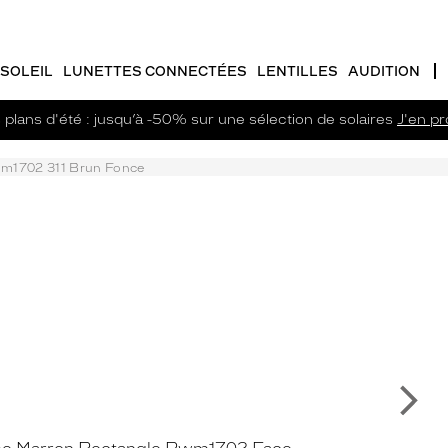
SOLEIL
LUNETTES CONNECTÉES
LENTILLES
AUDITION
plans d'été : jusqu’à -50% sur une sélection de solaires
J'en pro
m1702 311 Brun Fonce
Su