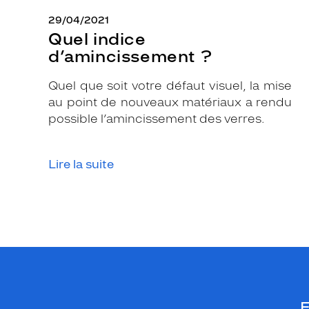
s
29/04/2021
t
Quel indice
y
d’amincissement ?
l
e
Quel que soit votre défaut visuel, la mise
e
au point de nouveaux matériaux a rendu
t
possible l’amincissement des verres.
c
o
n
Lire la suite
f
o
r
t
.
Dimensions
de
la
monture
E