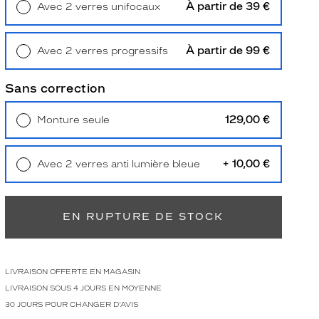
À partir de 39 €
Avec 2 verres unifocaux
Retrait en magasin
Offert
À partir de 99 €
Avec 2 verres progressifs
Retrait en magasin
Offert
Sans correction
129,00 €
Monture seule
Livraison à domicile
5,90 €
Retrait en magasin
Offert
+ 10,00 €
Avec 2 verres anti lumière bleue
Retrait en magasin
Offert
EN RUPTURE DE STOCK
LIVRAISON OFFERTE EN MAGASIN
LIVRAISON SOUS 4 JOURS EN MOYENNE
30 JOURS POUR CHANGER D'AVIS