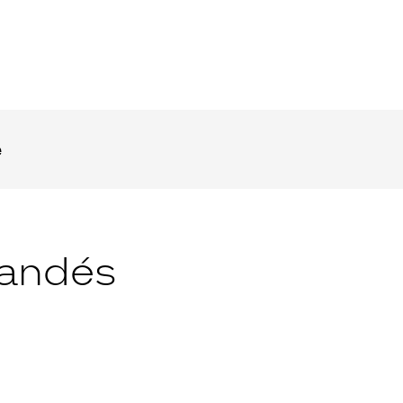
e
andés