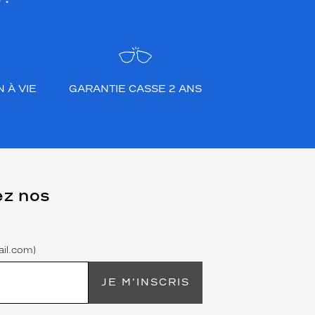
 À VIE
GARANTIE CASSE 2 ANS
ez nos
il.com)
JE M'INSCRIS