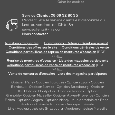
Gérer les cookies
Service Clients : 09 69 32 80 35
Pendant l'été, le service clients est disponible du
lundi au vendredi de 10h à 18h.
serviceclients@krys.com
Nous contacter
Questions fréquentes
Commandes - Retours - Remboursement
Conditions des offres sur le site
Conditions générales de vente
Conditions particulières de reprise de montures d’occasion
[PDF —
86
Ko
]
Reprise de montures d’occasion - Liste des magasins participants
Conditions particulières de vente de montures d’occasion
[PDF —
94
Ko
]
Vente de montures d’occasion - Liste des magasins participants
Opticien Paris
-
Opticien Toulouse
-
Opticien Lyon
-
Opticien
Bordeaux
-
Opticien Nantes
-
Opticien Strasbourg
-
Opticien
Lille
-
Opticien Montpellier
-
Opticien Rennes
-
Opticien
Grenoble
-
Opticien Marseille
-
Opticien Aix-en-Provence
-
Opticien
Reims
-
Opticien Angers
-
Opticien Nancy
-
Audioprothésiste Paris
-
Audioprothésiste Toulouse
-
Audioprothésiste
Lille
-
Audioprothésiste Strasbourg
-
Audioprothésiste Marseille