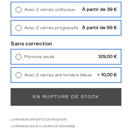
u
e
À partir de 39 €
Avec 2 verres unifocaux
v
Retrait en magasin
Offert
o
u
À partir de 99 €
Avec 2 verres progressifs
s
Retrait en magasin
Offert
o
Sans correction
f
f
r
129,00 €
Monture seule
e
Livraison à domicile
5,90 €
Retrait en magasin
Offert
K
r
+ 10,00 €
Avec 2 verres anti lumière bleue
y
Retrait en magasin
Offert
s
a
EN RUPTURE DE STOCK
v
e
c
c
LIVRAISON OFFERTE EN MAGASIN
e
t
LIVRAISON SOUS 4 JOURS EN MOYENNE