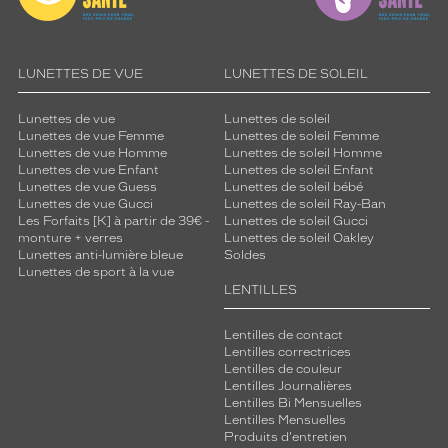
Unifocaux
Type
de
LUNETTES DE VUE
LUNETTES DE SOLEIL
montage
Cerclé
Lunettes de vue
Lunettes de soleil
Taille
Lunettes de vue Femme
Lunettes de soleil Femme
Lunettes de vue Homme
Lunettes de soleil Homme
de
Lunettes de vue Enfant
Lunettes de soleil Enfant
monture
Lunettes de vue Guess
Lunettes de soleil bébé
Lunettes de vue Gucci
Lunettes de soleil Ray-Ban
XS
Les Forfaits [K] à partir de 39€ -
Lunettes de soleil Gucci
discountDetail
monture + verres
Lunettes de soleil Oakley
Lunettes anti-lumière bleue
Soldes
Lunettes de sport à la vue
-50%
LENTILLES
Matière
Lentilles de contact
Plastique
Lentilles correctrices
Fournisseur
Lentilles de couleur
Lentilles Journalières
Codir
Lentilles Bi Mensuelles
Marque
Lentilles Mensuelles
Vetyver
Produits d'entretien