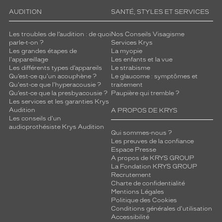
AUDITION
SANTÉ, STYLES ET SERVICES
Les troubles de l’audition : de quoi
Nos Conseils Visagisme
parle-t-on ?
Services Krys
Les grandes étapes de
La myopie
l'appareillage
Les enfants et la vue
Les différents types d’appareils
Le strabisme
Qu’est-ce qu'un acouphène ?
Le glaucome : symptômes et
Qu'est-ce que l'hyperacousie ?
traitement
Qu’est-ce que la presbyacousie ?
Paupière qui tremble ?
Les services et les garanties Krys
Audition
A PROPOS DE KRYS
Les conseils d'un
audioprothésiste Krys Audition
Qui sommes-nous ?
Les preuves de la confiance
Espace Presse
A propos de KRYS GROUP
La Fondation KRYS GROUP
Recrutement
Charte de confidentialité
Mentions Légales
Politique des Cookies
Conditions générales d'utilisation
Accessibilité