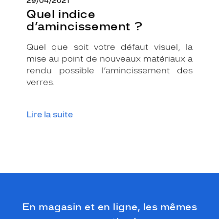
29/04/2021
e
Quel indice
p
d’amincissement ?
a
i
Quel que soit votre défaut visuel, la
r
e
mise au point de nouveaux matériaux a
p
rendu possible l’amincissement des
o
verres.
u
r
l
Lire la suite
a
q
u
e
l
l
e
a
u
c
En magasin et en ligne, les mêmes
u