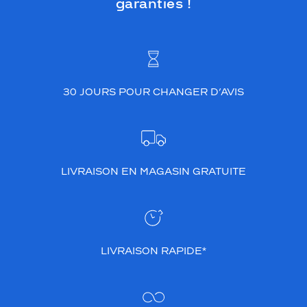
garanties !
n
e
f
e
m
m
e
30 JOURS POUR CHANGER D’AVIS
n
e
p
o
u
r
LIVRAISON EN MAGASIN GRATUITE
r
a
s
e
l
LIVRAISON RAPIDE*
a
s
s
e