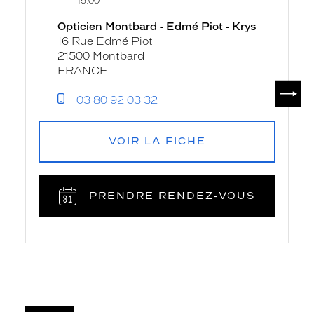
19:00
fiche
-
Opticien Montbard - Edmé Piot - Krys
Edmé
16 Rue Edmé Piot
Piot
21500 Montbard
-
FRANCE
Krys
SUIV
03 80 92 03 32
VOIR LA FICHE
PRENDRE RENDEZ‑VOUS