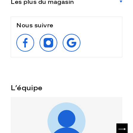
Les plus du magasin
Nous suivre
SUIVEZ‑NOUS
SUIVEZ‑NOUS
RETROUVEZ‑NOUS
SUR
SUR
SUR
FACEBOOK
INSTAGRAM
GOOGLE
L’équipe
SUIV