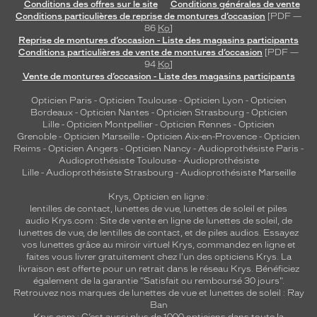
Conditions des offres sur le site
Conditions générales de vente
Conditions particulières de reprise de montures d’occasion
[PDF —
86
Ko
]
Reprise de montures d’occasion - Liste des magasins participants
Conditions particulières de vente de montures d’occasion
[PDF —
94
Ko
]
Vente de montures d’occasion - Liste des magasins participants
Opticien Paris
-
Opticien Toulouse
-
Opticien Lyon
-
Opticien
Bordeaux
-
Opticien Nantes
-
Opticien Strasbourg
-
Opticien
Lille
-
Opticien Montpellier
-
Opticien Rennes
-
Opticien
Grenoble
-
Opticien Marseille
-
Opticien Aix-en-Provence
-
Opticien
Reims
-
Opticien Angers
-
Opticien Nancy
-
Audioprothésiste Paris
-
Audioprothésiste Toulouse
-
Audioprothésiste
Lille
-
Audioprothésiste Strasbourg
-
Audioprothésiste Marseille
Krys, Opticien en ligne :
lentilles de contact
,
lunettes de vue
,
lunettes de soleil
et
piles
audio
Krys.com : Site de vente en ligne de lunettes de soleil, de
lunettes de vue, de
lentilles de contact
, et de piles audios. Essayez
vos lunettes grâce au miroir virtuel Krys, commandez en ligne et
faites vous livrer gratuitement chez l'un des opticiens Krys. La
livraison est offerte pour un retrait dans le réseau Krys. Bénéficiez
également de la garantie "Satisfait ou remboursé 30 jours".
Retrouvez nos marques de lunettes de vue et
lunettes de soleil : Ray
Ban
Krys.com : C’est aussi plus de 1000 opticiens dans toute la