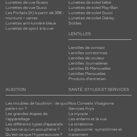
Lunettes de vue Guess
Lunettes de soleil bébé
Lunettes de vue Gucci
Lunettes de soleil Ray-Ban
Les Forfaits [K] à partir de 39€ -
Lunettes de soleil Gucci
monture + verres
Lunettes de soleil Oakley
Lunettes anti-lumière bleue
Soldes
Lunettes de sport à la vue
LENTILLES
Lentilles de contact
Lentilles correctrices
Lentilles de couleur
Lentilles Journalières
Lentilles Bi Mensuelles
Lentilles Mensuelles
Produits d'entretien
AUDITION
SANTÉ, STYLES ET SERVICES
Les troubles de l’audition : de quoi
Nos Conseils Visagisme
parle-t-on ?
Services Krys
Les grandes étapes de
La myopie
l'appareillage
Les enfants et la vue
Les différents types d’appareils
Le strabisme
Qu’est-ce qu'un acouphène ?
Le glaucome : symptômes et
Qu'est-ce que l'hyperacousie ?
traitement