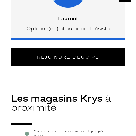
Laurent
Opticien(ne) et audioprothésiste
REJOINDRE L’ÉQUIPE
Les magasins Krys
à
proximité
Voir
Opticien
Magasin ouvert en ce moment, jusqu’à
la
Montbard