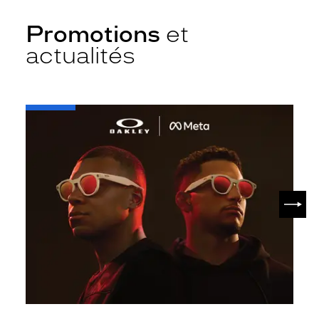
Promotions
et
actualités
-
Oakley
META
SUIV