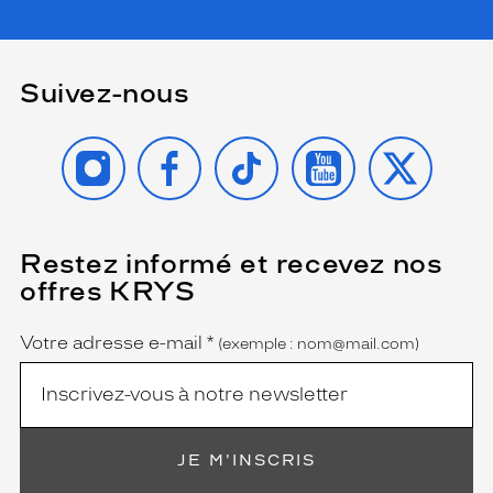
Suivez-nous
INSTAGRAM
FACEBOOK
TIKTOK
YOUTUBE
X
Restez informé et recevez nos
(Ce
champ
offres KRYS
est
Name
obligatoire)
Votre adresse e-mail
*
(exemple : nom@mail.com)
JE M'INSCRIS