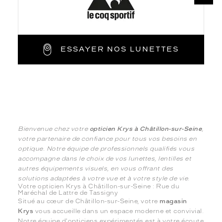
ESSAYER NOS LUNETTES
Bienvenue chez votre
opticien Krys à Châtillon-sur-Seine
,
votre partenaire de confiance pour tous vos besoins en
optique. Notre équipe de professionnels qualifiés vous
accompagne dans le choix de vos lunettes, lentilles et
autres équipements visuels, en vous offrant des
solutions adaptées à votre vue et à votre style de vie.
Votre opticien Krys à Châtillon-sur-Seine : Rue du
Maréchal de Lattre de Tassigny
Situé au cœur de Châtillon-sur-Seine, votre
magasin
Krys
vous accueille dans un espace moderne et convivial.
Notre équipe d'opticiens expérimentés est à votre écoute