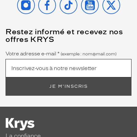
Restez informé et recevez nos
(Ce
champ
offres KRYS
est
Name
obligatoire)
Votre adresse e-mail
*
(exemple : nom@mail.com)
JE M'INSCRIS
La confiance