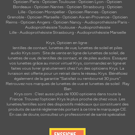
Opticien Paris
-
Opticien Toulouse
-
Opticien Lyon
-
Opticien
Bordeaux
-
Opticien Nantes
-
Opticien Strasbourg
-
Opticien
Lille
-
Opticien Montpellier
-
Opticien Rennes
-
Opticien
Grenoble
-
Opticien Marseille
-
Opticien Aix-en-Provence
-
Opticien
Reims
-
Opticien Angers
-
Opticien Nancy
-
Audioprothésiste Paris
-
Audioprothésiste Toulouse
-
Audioprothésiste
Lille
-
Audioprothésiste Strasbourg
-
Audioprothésiste Marseille
Krys, Opticien en ligne :
lentilles de contact
,
lunettes de vue
,
lunettes de soleil
et
piles
audio
Krys.com : Site de vente en ligne de lunettes de soleil, de
lunettes de vue, de
lentilles de contact
, et de piles audios. Essayez
vos lunettes grâce au miroir virtuel Krys, commandez en ligne et
faites vous livrer gratuitement chez l'un des opticiens Krys. La
livraison est offerte pour un retrait dans le réseau Krys. Bénéficiez
également de la garantie "Satisfait ou remboursé 30 jours".
Retrouvez nos marques de lunettes de vue et
lunettes de soleil : Ray
Ban
Krys.com : C’est aussi plus de 1000 opticiens dans toute la
France.
Trouvez l’opticien Krys le plus proche de chez vous
. Les
lunettes/lentilles sont des dispositifs médicaux qui constituent des
produits de santé réglementés portant à ce titre le marquage CE.
En cas de doute, consultez un professionnel de santé spécialisé.