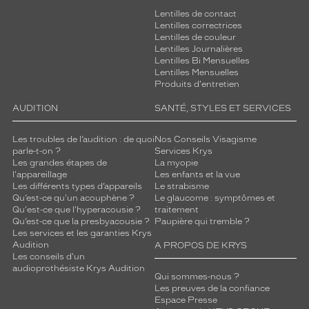
Lentilles de contact
Lentilles correctrices
Lentilles de couleur
Lentilles Journalières
Lentilles Bi Mensuelles
Lentilles Mensuelles
Produits d'entretien
AUDITION
SANTÉ, STYLES ET SERVICES
Les troubles de l’audition : de quoi
Nos Conseils Visagisme
parle-t-on ?
Services Krys
Les grandes étapes de
La myopie
l'appareillage
Les enfants et la vue
Les différents types d’appareils
Le strabisme
Qu’est-ce qu'un acouphène ?
Le glaucome : symptômes et
Qu'est-ce que l'hyperacousie ?
traitement
Qu’est-ce que la presbyacousie ?
Paupière qui tremble ?
Les services et les garanties Krys
Audition
A PROPOS DE KRYS
Les conseils d'un
audioprothésiste Krys Audition
Qui sommes-nous ?
Les preuves de la confiance
Espace Presse