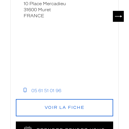
10 Place Mercadieu
31600 Muret
SUIV
FRANCE
05 61 51 01 96
VOIR LA FICHE