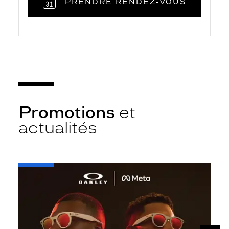
PRENDRE RENDEZ‑VOUS
Promotions
et
actualités
-
Oakley
META
SUIV