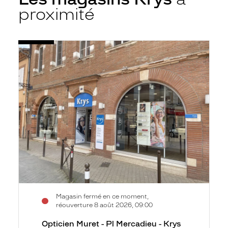
proximité
Voir
Opticien
la
Muret
fiche
-
Pl
Mercadieu
-
Krys
Magasin fermé en ce moment,
réouverture 8 août 2026, 09:00
Opticien Muret - Pl Mercadieu - Krys