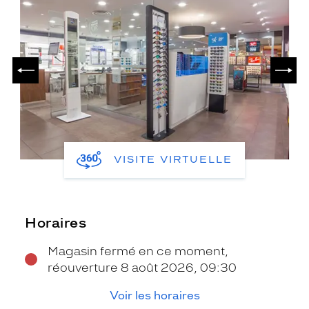
PRÉCÉDENT
SUIV
VISITE VIRTUELLE
Horaires
Magasin fermé en ce moment,
réouverture 8 août 2026, 09:30
Voir les horaires