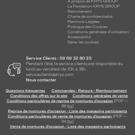
A propos de KRYS GROUP
La Fondation KRYS GROUP
Recrutement
Charte de confidentialité
Mentions Légales
Politique des Cookies
Conditions générales d'utilisation
Accessibilité
Gérer les cookies
Service Clients : 09 69 32 80 35
Pendant l'été, le service clients est disponible du
lundi au vendredi de 10h à 18h.
serviceclients@krys.com
Nous contacter
Questions fréquentes
Commandes - Retours - Remboursement
Conditions des offres sur le site
Conditions générales de vente
Conditions particulières de reprise de montures d’occasion
[PDF —
86
Ko
]
Reprise de montures d’occasion - Liste des magasins participants
Conditions particulières de vente de montures d’occasion
[PDF —
94
Ko
]
Vente de montures d’occasion - Liste des magasins participants