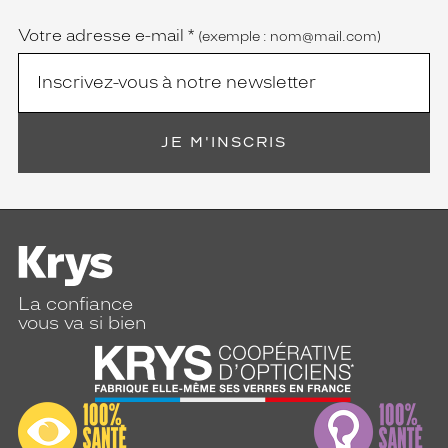
obligatoire)
Votre adresse e-mail
*
(exemple : nom@mail.com)
JE M'INSCRIS
La confiance
vous va si bien