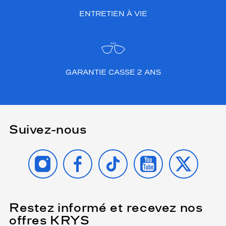
ENTRETIEN À VIE
GARANTIE CASSE 2 ANS
Suivez-nous
INSTAGRAM
FACEBOOK
TIKTOK
YOUTUBE
X
Restez informé et recevez nos
(Ce
champ
offres KRYS
est
Name