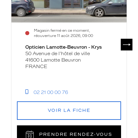
Magasin fermé en ce moment,
réouverture 11 août 2026, 09:00
SUIV
Opticien Lamotte-Beuvron - Krys
50 Avenue de l'hôtel de ville
41600 Lamotte Beuvron
FRANCE
02 21 00 00 76
VOIR LA FICHE
PRENDRE RENDEZ‑VOUS