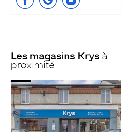
FACEBOOK
GOOGLE
INSTAGRAM
Les magasins Krys
à
proximité
Voir
Opticien
la
Lamotte-
fiche
Beuvron
-
Krys