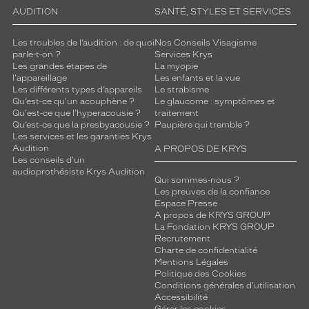
AUDITION
SANTÉ, STYLES ET SERVICES
Les troubles de l’audition : de quoi
Nos Conseils Visagisme
parle-t-on ?
Services Krys
Les grandes étapes de
La myopie
l'appareillage
Les enfants et la vue
Les différents types d’appareils
Le strabisme
Qu’est-ce qu'un acouphène ?
Le glaucome : symptômes et
Qu'est-ce que l'hyperacousie ?
traitement
Qu’est-ce que la presbyacousie ?
Paupière qui tremble ?
Les services et les garanties Krys
Audition
A PROPOS DE KRYS
Les conseils d'un
audioprothésiste Krys Audition
Qui sommes-nous ?
Les preuves de la confiance
Espace Presse
A propos de KRYS GROUP
La Fondation KRYS GROUP
Recrutement
Charte de confidentialité
Mentions Légales
Politique des Cookies
Conditions générales d'utilisation
Accessibilité
Gérer les cookies