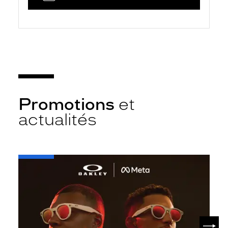
Promotions
et
actualités
-
Oakley
META
SUIV