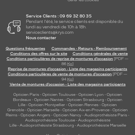
Service Clients : 09 69 32 80 35
Pendant l'été, le service clients est disponible du
lundi au vendredi de 10h à 18h.
serviceclients@krys.com
Nous contacter
Questions fréquentes
Commandes - Retours - Remboursement
Conditions des offres sur le site
Conditions générales de vente
Conditions particulières de reprise de montures d’occasion
[PDF —
86
Ko
]
Reprise de montures d’occasion - Liste des magasins participants
Conditions particulières de vente de montures d’occasion
[PDF —
94
Ko
]
Vente de montures d’occasion - Liste des magasins participants
Opticien Paris
-
Opticien Toulouse
-
Opticien Lyon
-
Opticien
Bordeaux
-
Opticien Nantes
-
Opticien Strasbourg
-
Opticien
Lille
-
Opticien Montpellier
-
Opticien Rennes
-
Opticien
Grenoble
-
Opticien Marseille
-
Opticien Aix-en-Provence
-
Opticien
Reims
-
Opticien Angers
-
Opticien Nancy
-
Audioprothésiste Paris
-
Audioprothésiste Toulouse
-
Audioprothésiste
Lille
-
Audioprothésiste Strasbourg
-
Audioprothésiste Marseille