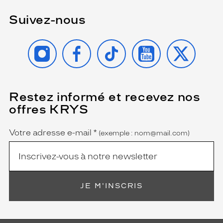
Suivez-nous
INSTAGRAM
FACEBOOK
TIKTOK
YOUTUBE
X
Restez informé et recevez nos
(Ce
champ
offres KRYS
est
Name
obligatoire)
Votre adresse e-mail
*
(exemple : nom@mail.com)
JE M'INSCRIS