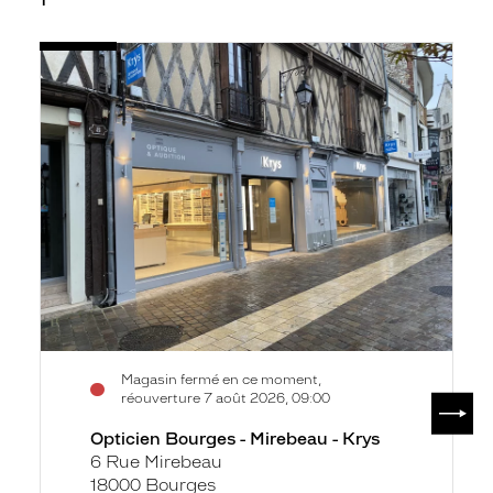
Voir
Opticien
la
Bourges
fiche
-
Mirebeau
-
Krys
Magasin fermé en ce moment,
SUIV
réouverture 7 août 2026, 09:00
Opticien Bourges - Mirebeau - Krys
6 Rue Mirebeau
18000 Bourges