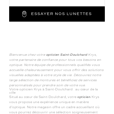
ESSAYER NOS LUNETTES
Bienvenue chez votre
opticien Saint-Doulchard
Krys,
votre partenaire de confiance pour tous vos besoins en
optique. Notre équipe de professionnels qualifiés vous
accueille chaleureusement pour vous offrir des solutions
visuelles adaptées à votre style de vie. Découvrez notre
large sélection de montures et bénéficiez de services
personnalisés pour prendre soin de votre vue.
Votre opticien Krys à Saint-Doulchard : au cœur de la
ville
Situé au cœur de Saint-Doulchard, votre
opticien
Krys
vous propose une expérience unique en matière
d'optique. Notre magasin offre un cadre accueillant où
vous pourrez découvrir une sélection soigneusement