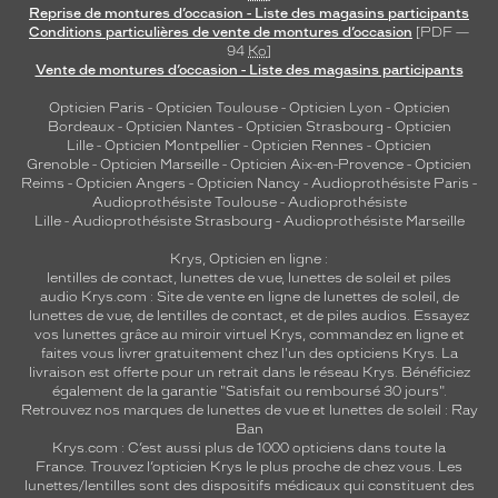
Reprise de montures d’occasion - Liste des magasins participants
Conditions particulières de vente de montures d’occasion
[PDF —
94
Ko
]
Vente de montures d’occasion - Liste des magasins participants
Opticien Paris
-
Opticien Toulouse
-
Opticien Lyon
-
Opticien
Bordeaux
-
Opticien Nantes
-
Opticien Strasbourg
-
Opticien
Lille
-
Opticien Montpellier
-
Opticien Rennes
-
Opticien
Grenoble
-
Opticien Marseille
-
Opticien Aix-en-Provence
-
Opticien
Reims
-
Opticien Angers
-
Opticien Nancy
-
Audioprothésiste Paris
-
Audioprothésiste Toulouse
-
Audioprothésiste
Lille
-
Audioprothésiste Strasbourg
-
Audioprothésiste Marseille
Krys, Opticien en ligne :
lentilles de contact
,
lunettes de vue
,
lunettes de soleil
et
piles
audio
Krys.com : Site de vente en ligne de lunettes de soleil, de
lunettes de vue, de
lentilles de contact
, et de piles audios. Essayez
vos lunettes grâce au miroir virtuel Krys, commandez en ligne et
faites vous livrer gratuitement chez l'un des opticiens Krys. La
livraison est offerte pour un retrait dans le réseau Krys. Bénéficiez
également de la garantie "Satisfait ou remboursé 30 jours".
Retrouvez nos marques de lunettes de vue et
lunettes de soleil : Ray
Ban
Krys.com : C’est aussi plus de 1000 opticiens dans toute la
France.
Trouvez l’opticien Krys le plus proche de chez vous
. Les
lunettes/lentilles sont des dispositifs médicaux qui constituent des