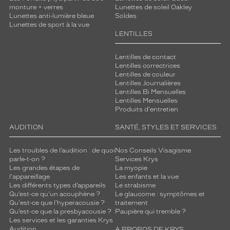
monture + verres
Lunettes de soleil Oakley
Lunettes anti-lumière bleue
Soldes
Lunettes de sport à la vue
LENTILLES
Lentilles de contact
Lentilles correctrices
Lentilles de couleur
Lentilles Journalières
Lentilles Bi Mensuelles
Lentilles Mensuelles
Produits d'entretien
AUDITION
SANTÉ, STYLES ET SERVICES
Les troubles de l’audition : de quoi
Nos Conseils Visagisme
parle-t-on ?
Services Krys
Les grandes étapes de
La myopie
l'appareillage
Les enfants et la vue
Les différents types d’appareils
Le strabisme
Qu’est-ce qu'un acouphène ?
Le glaucome : symptômes et
Qu'est-ce que l'hyperacousie ?
traitement
Qu’est-ce que la presbyacousie ?
Paupière qui tremble ?
Les services et les garanties Krys
Audition
A PROPOS DE KRYS