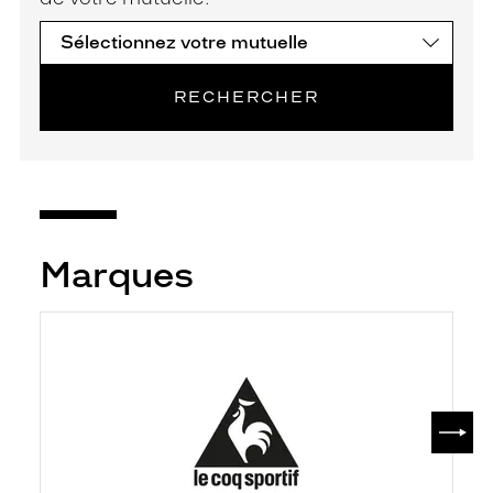
RECHERCHER
Marques
SUIV