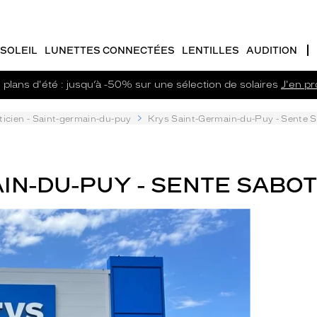
SOLEIL
LUNETTES CONNECTÉES
LENTILLES
AUDITION
plans d'été : jusqu’à -50% sur une sélection de solaires
J'en pro
ticien - Saint-germain-du-puy
Krys Saint-Germain-du-Puy - Sente 
IN-DU-PUY - SENTE SABOT