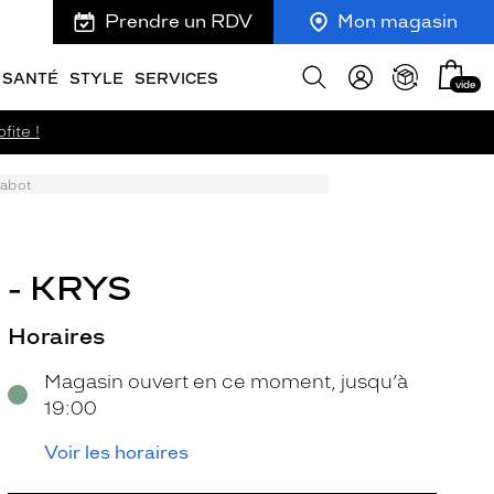
Prendre un RDV
Mon magasin
Mon
Afficher
SANTÉ
STYLE
SERVICES
vide
panie
la
recherche
fite !
Sabot
 - KRYS
Horaires
Magasin ouvert en ce moment, jusqu’à
19:00
Voir les horaires