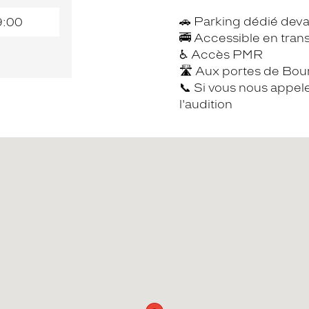
🚗 Parking dédié deva
9:00
🚎 Accessible en tran
♿️ Accès PMR
🛣 Aux portes de Bour
📞 Si vous nous appele
l'audition