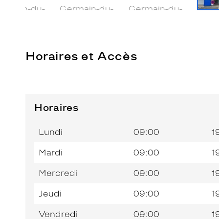
Horaires et Accès
Horaires
Horaires
Jour de
Horaires
de
la
du
l’après-
Lundi
09:00
1
semaine
matin
midi
Mardi
09:00
1
Mercredi
09:00
1
Jeudi
09:00
1
Vendredi
09:00
1