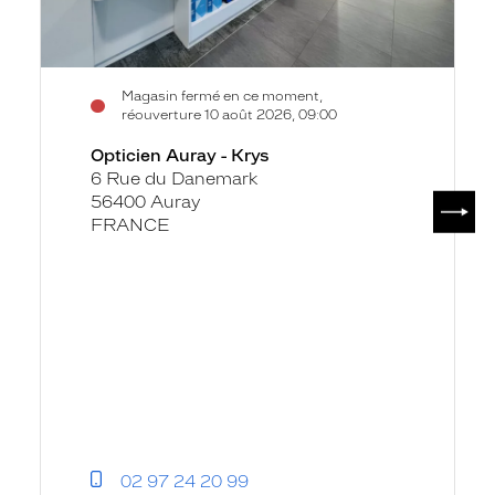
Magasin fermé en ce moment,
réouverture 10 août 2026, 09:00
Opticien Auray - Krys
6 Rue du Danemark
SUIV
56400 Auray
FRANCE
02 97 24 20 99