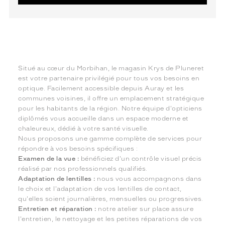
Situé au cœur du Morbihan, le magasin Krys de Pluneret
est votre partenaire privilégié pour tous vos besoins en
optique. Facilement accessible depuis Auray et les
communes voisines, il offre un emplacement stratégique
pour les habitants de la région. Notre équipe d'opticiens
diplômés vous accueille dans un espace moderne et
chaleureux, dédié à votre santé visuelle.
Nous proposons une gamme complète de services pour
répondre à vos besoins spécifiques :
Examen de la vue :
bénéficiez d'un contrôle visuel précis
réalisé par nos professionnels qualifiés.
Adaptation de lentilles :
nous vous accompagnons dans
le choix et l'adaptation de vos lentilles de contact,
qu'elles soient journalières, mensuelles ou progressives.
Entretien et réparation :
notre atelier sur place assure
l'entretien, le nettoyage et les petites réparations de vos