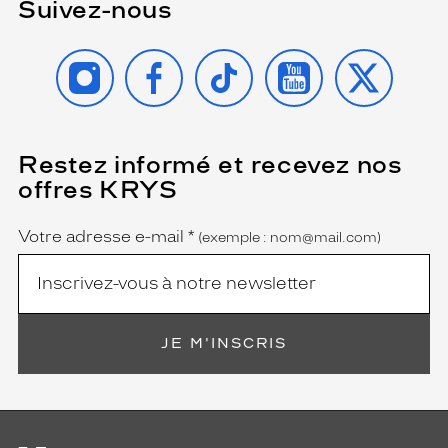
Suivez-nous
INSTAGRAM
FACEBOOK
TIKTOK
YOUTUBE
X
Restez informé et recevez nos
(Ce
champ
offres KRYS
est
Name
obligatoire)
Votre adresse e-mail
*
(exemple : nom@mail.com)
JE M'INSCRIS