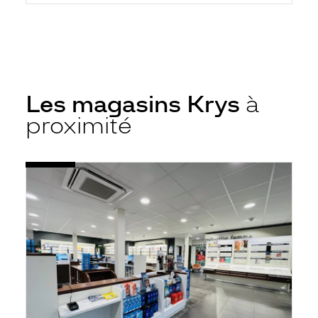
Les magasins Krys
à
proximité
Voir
Opticien
la
Auray
fiche
-
Krys