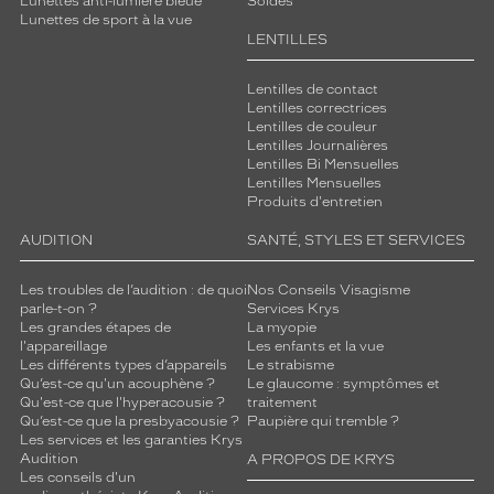
Lunettes anti-lumière bleue
Soldes
Lunettes de sport à la vue
LENTILLES
Lentilles de contact
Lentilles correctrices
Lentilles de couleur
Lentilles Journalières
Lentilles Bi Mensuelles
Lentilles Mensuelles
Produits d'entretien
AUDITION
SANTÉ, STYLES ET SERVICES
Les troubles de l’audition : de quoi
Nos Conseils Visagisme
parle-t-on ?
Services Krys
Les grandes étapes de
La myopie
l'appareillage
Les enfants et la vue
Les différents types d’appareils
Le strabisme
Qu’est-ce qu'un acouphène ?
Le glaucome : symptômes et
Qu'est-ce que l'hyperacousie ?
traitement
Qu’est-ce que la presbyacousie ?
Paupière qui tremble ?
Les services et les garanties Krys
Audition
A PROPOS DE KRYS
Les conseils d'un