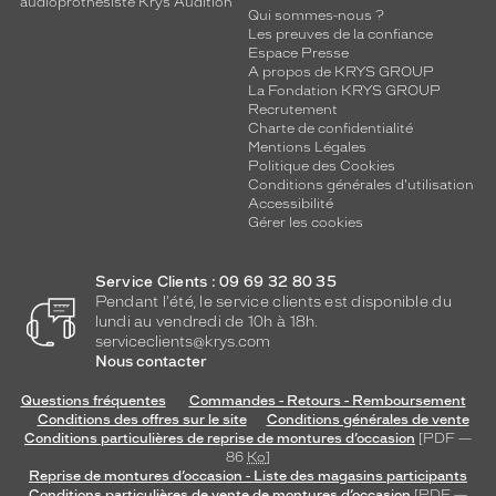
audioprothésiste Krys Audition
Qui sommes-nous ?
Les preuves de la confiance
Espace Presse
A propos de KRYS GROUP
La Fondation KRYS GROUP
Recrutement
Charte de confidentialité
Mentions Légales
Politique des Cookies
Conditions générales d'utilisation
Accessibilité
Gérer les cookies
Service Clients : 09 69 32 80 35
Pendant l'été, le service clients est disponible du
lundi au vendredi de 10h à 18h.
serviceclients@krys.com
Nous contacter
Questions fréquentes
Commandes - Retours - Remboursement
Conditions des offres sur le site
Conditions générales de vente
Conditions particulières de reprise de montures d’occasion
[PDF —
86
Ko
]
Reprise de montures d’occasion - Liste des magasins participants
Conditions particulières de vente de montures d’occasion
[PDF —