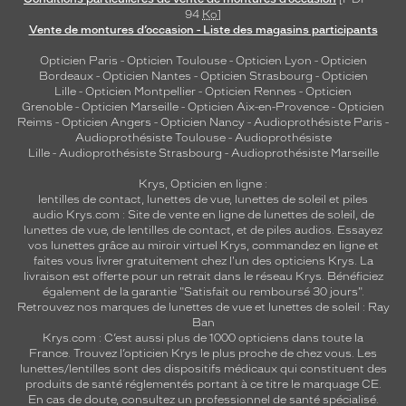
94
Ko
]
Vente de montures d’occasion - Liste des magasins participants
Opticien Paris
-
Opticien Toulouse
-
Opticien Lyon
-
Opticien
Bordeaux
-
Opticien Nantes
-
Opticien Strasbourg
-
Opticien
Lille
-
Opticien Montpellier
-
Opticien Rennes
-
Opticien
Grenoble
-
Opticien Marseille
-
Opticien Aix-en-Provence
-
Opticien
Reims
-
Opticien Angers
-
Opticien Nancy
-
Audioprothésiste Paris
-
Audioprothésiste Toulouse
-
Audioprothésiste
Lille
-
Audioprothésiste Strasbourg
-
Audioprothésiste Marseille
Krys, Opticien en ligne :
lentilles de contact
,
lunettes de vue
,
lunettes de soleil
et
piles
audio
Krys.com : Site de vente en ligne de lunettes de soleil, de
lunettes de vue, de
lentilles de contact
, et de piles audios. Essayez
vos lunettes grâce au miroir virtuel Krys, commandez en ligne et
faites vous livrer gratuitement chez l'un des opticiens Krys. La
livraison est offerte pour un retrait dans le réseau Krys. Bénéficiez
également de la garantie "Satisfait ou remboursé 30 jours".
Retrouvez nos marques de lunettes de vue et
lunettes de soleil : Ray
Ban
Krys.com : C’est aussi plus de 1000 opticiens dans toute la
France.
Trouvez l’opticien Krys le plus proche de chez vous
. Les
lunettes/lentilles sont des dispositifs médicaux qui constituent des
produits de santé réglementés portant à ce titre le marquage CE.
En cas de doute, consultez un professionnel de santé spécialisé.