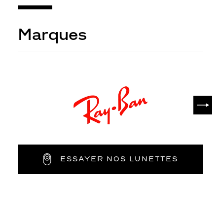
Marques
SUIV
ESSAYER NOS LUNETTES