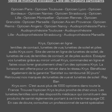
Vente de montures d’occasion - Liste des magasins participants
Opticien Paris
-
Opticien Toulouse
-
Opticien Lyon
-
Opticien
Bordeaux
-
Opticien Nantes
-
Opticien Strasbourg
-
Opticien
Lille
-
Opticien Montpellier
-
Opticien Rennes
-
Opticien
Grenoble
-
Opticien Marseille
-
Opticien Aix-en-Provence
-
Opticien
Reims
-
Opticien Angers
-
Opticien Nancy
-
Audioprothésiste Paris
-
Audioprothésiste Toulouse
-
Audioprothésiste
Lille
-
Audioprothésiste Strasbourg
-
Audioprothésiste Marseille
Krys, Opticien en ligne :
lentilles de contact
,
lunettes de vue
,
lunettes de soleil
et
piles
audio
Krys.com : Site de vente en ligne de lunettes de soleil, de
lunettes de vue, de
lentilles de contact
, et de piles audios. Essayez
vos lunettes grâce au miroir virtuel Krys, commandez en ligne et
faites vous livrer gratuitement chez l'un des opticiens Krys. La
livraison est offerte pour un retrait dans le réseau Krys. Bénéficiez
également de la garantie "Satisfait ou remboursé 30 jours".
Retrouvez nos marques de lunettes de vue et
lunettes de soleil : Ray
Ban
Krys.com : C’est aussi plus de 1000 opticiens dans toute la
France.
Trouvez l’opticien Krys le plus proche de chez vous
. Les
lunettes/lentilles sont des dispositifs médicaux qui constituent des
produits de santé réglementés portant à ce titre le marquage CE.
En cas de doute, consultez un professionnel de santé spécialisé.