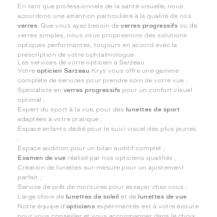
En tant que professionnels de la santé visuelle, nous
accordons une attention particulière à la qualité de nos
verres
. Que vous ayez besoin de
verres progressifs
ou de
verres simples, nous vous proposerons des solutions
optiques performantes, toujours en accord avec la
prescription de votre ophtalmologue.
Les services de votre opticien à Sarzeau
Votre
opticien Sarzeau
Krys vous offre une gamme
complète de services pour prendre soin de votre vue :
Spécialiste en
verres progressifs
pour un confort visuel
optimal ;
Expert du sport à la vue, pour des
lunettes de sport
adaptées à votre pratique ;
Espace enfants dédié pour le suivi visuel des plus jeunes
;
Espace audition pour un bilan auditif complet ;
Examen de vue
réalisé par nos opticiens qualifiés ;
Création de lunettes sur-mesure pour un ajustement
parfait ;
Service de prêt de montures pour essayer chez vous ;
Large choix de
lunettes de soleil
et de
lunettes de vue
.
Notre équipe d'
opticiens
expérimentés est à votre écoute
pour vous conseiller et vous accompagner dans le choix