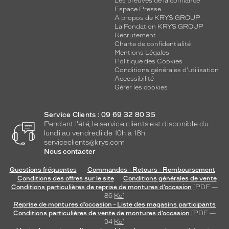
Les preuves de la confiance
Espace Presse
A propos de KRYS GROUP
La Fondation KRYS GROUP
Recrutement
Charte de confidentialité
Mentions Légales
Politique des Cookies
Conditions générales d'utilisation
Accessibilité
Gérer les cookies
Service Clients : 09 69 32 80 35
Pendant l'été, le service clients est disponible du
lundi au vendredi de 10h à 18h.
serviceclients@krys.com
Nous contacter
Questions fréquentes
Commandes - Retours - Remboursement
Conditions des offres sur le site
Conditions générales de vente
Conditions particulières de reprise de montures d’occasion
[PDF —
86
Ko
]
Reprise de montures d’occasion - Liste des magasins participants
Conditions particulières de vente de montures d’occasion
[PDF —
94
Ko
]