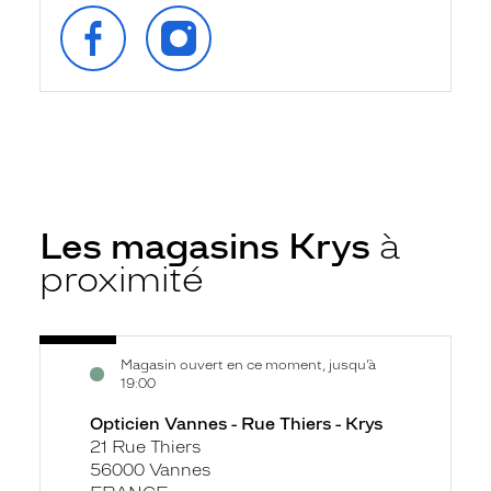
SUIVEZ‑NOUS
SUIVEZ‑NOUS
SUR
SUR
FACEBOOK
INSTAGRAM
Les magasins Krys
à
proximité
Voir
Opticien
Magasin ouvert en ce moment, jusqu’à
la
Vannes
19:00
fiche
-
Opticien Vannes - Rue Thiers - Krys
Rue
21 Rue Thiers
Thiers
56000 Vannes
-