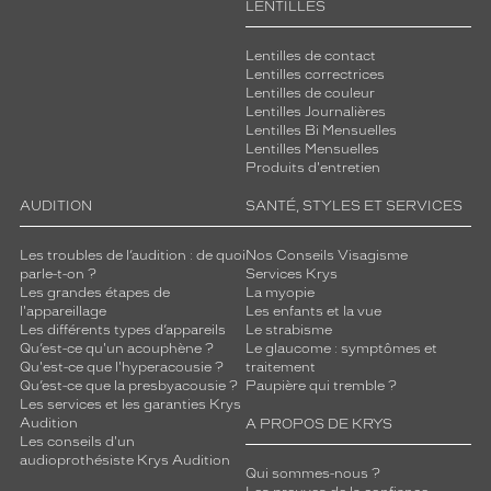
LENTILLES
Lentilles de contact
Lentilles correctrices
Lentilles de couleur
Lentilles Journalières
Lentilles Bi Mensuelles
Lentilles Mensuelles
Produits d'entretien
AUDITION
SANTÉ, STYLES ET SERVICES
Les troubles de l’audition : de quoi
Nos Conseils Visagisme
parle-t-on ?
Services Krys
Les grandes étapes de
La myopie
l'appareillage
Les enfants et la vue
Les différents types d’appareils
Le strabisme
Qu’est-ce qu'un acouphène ?
Le glaucome : symptômes et
Qu'est-ce que l'hyperacousie ?
traitement
Qu’est-ce que la presbyacousie ?
Paupière qui tremble ?
Les services et les garanties Krys
Audition
A PROPOS DE KRYS
Les conseils d'un
audioprothésiste Krys Audition
Qui sommes-nous ?