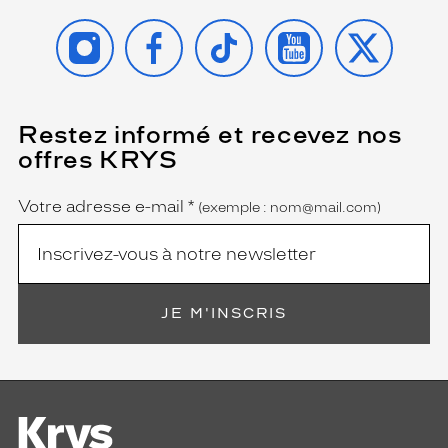
INSTAGRAM
FACEBOOK
TIKTOK
YOUTUBE
X
Restez informé et recevez nos
(Ce
champ
offres KRYS
est
Name
obligatoire)
Votre adresse e-mail
*
(exemple : nom@mail.com)
JE M'INSCRIS