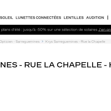
SOLEIL
LUNETTES CONNECTÉES
LENTILLES
AUDITION
plans d'été : jusqu’à -50% sur une sélection de solaires
J'en pro
Opticien - Sarreguemines
Krys Sarreguemines - Rue la Chapelle
ES - RUE LA CHAPELLE -