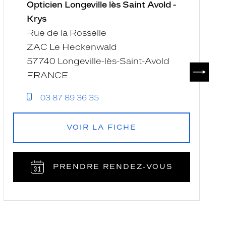
Saint
Opticien Longeville lès Saint Avold -
C
Avold
L
Krys
-
-
Rue de la Rosselle
Krys
K
ZAC Le Heckenwald
57740 Longeville-lès-Saint-Avold
SUIVAN
FRANCE
03 87 89 36 35
VOIR LA FICHE
PRENDRE RENDEZ‑VOUS