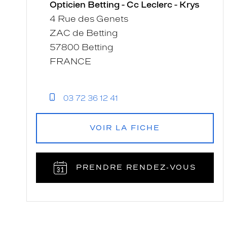
Cc
Opticien Betting - Cc Leclerc - Krys
Leclerc
4 Rue des Genets
-
ZAC de Betting
Krys
57800 Betting
FRANCE
03 72 36 12 41
VOIR LA FICHE
PRENDRE RENDEZ‑VOUS