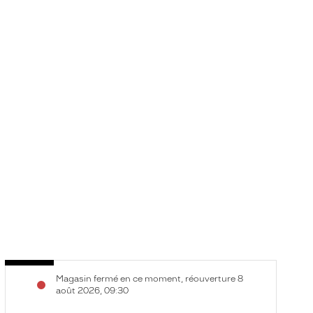
Opticien
O
Voir
V
Magasin fermé en ce moment, réouverture 8
Longeville
C
la
la
août 2026, 09:30
lès
-
fiche
f