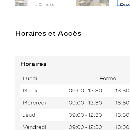
Horaires et Accès
Horaires
Horaires
Jour de
Horaires
de
la
du
l’après-
Lundi
Fermé
semaine
matin
midi
Mardi
09:00 - 12:30
13:30
Mercredi
09:00 - 12:30
13:30
Jeudi
09:00 - 12:30
13:30
Vendredi
09:00 - 12:30
13:30