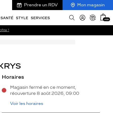
Prendre un RDV
Mon magasin
Mon
Afficher
SANTÉ
STYLE
SERVICES
vide
panie
la
recherche
fite !
 KRYS
Horaires
Magasin fermé en ce moment,
réouverture 8 août 2026, 09:00
Voir les horaires