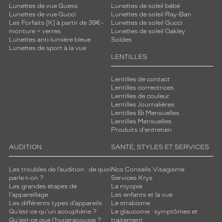
Lunettes de vue Guess
Lunettes de soleil bébé
Lunettes de vue Gucci
Lunettes de soleil Ray-Ban
Les Forfaits [K] à partir de 39€ -
Lunettes de soleil Gucci
monture + verres
Lunettes de soleil Oakley
Lunettes anti-lumière bleue
Soldes
Lunettes de sport à la vue
LENTILLES
Lentilles de contact
Lentilles correctrices
Lentilles de couleur
Lentilles Journalières
Lentilles Bi Mensuelles
Lentilles Mensuelles
Produits d'entretien
AUDITION
SANTÉ, STYLES ET SERVICES
Les troubles de l’audition : de quoi
Nos Conseils Visagisme
parle-t-on ?
Services Krys
Les grandes étapes de
La myopie
l'appareillage
Les enfants et la vue
Les différents types d’appareils
Le strabisme
Qu’est-ce qu'un acouphène ?
Le glaucome : symptômes et
Qu'est-ce que l'hyperacousie ?
traitement