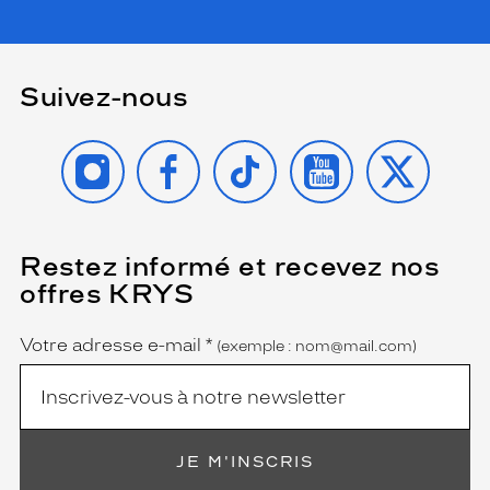
Suivez-nous
INSTAGRAM
FACEBOOK
TIKTOK
YOUTUBE
X
Restez informé et recevez nos
(Ce
champ
offres KRYS
est
Name
obligatoire)
Votre adresse e-mail
*
(exemple : nom@mail.com)
JE M'INSCRIS