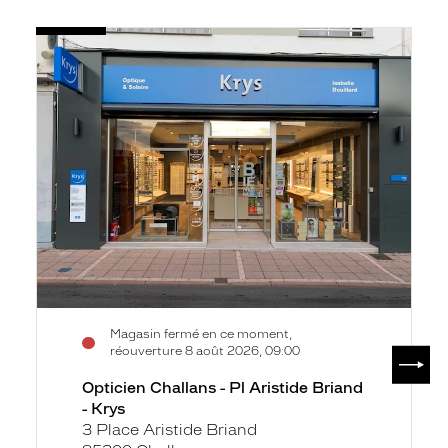
Voir
Opticien
la
Challans
fiche
-
Pl
Aristide
Briand
-
Krys
Magasin fermé en ce moment,
SUIV
réouverture 8 août 2026, 09:00
Opticien Challans - Pl Aristide Briand
- Krys
3 Place Aristide Briand