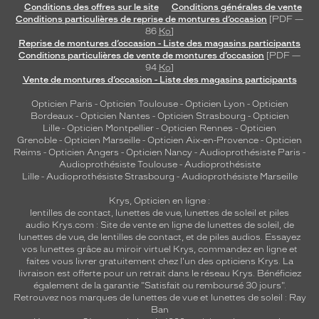
Conditions des offres sur le site
Conditions générales de vente
Conditions particulières de reprise de montures d’occasion
[PDF —
86
Ko
]
Reprise de montures d’occasion - Liste des magasins participants
Conditions particulières de vente de montures d’occasion
[PDF —
94
Ko
]
Vente de montures d’occasion - Liste des magasins participants
Opticien Paris
-
Opticien Toulouse
-
Opticien Lyon
-
Opticien
Bordeaux
-
Opticien Nantes
-
Opticien Strasbourg
-
Opticien
Lille
-
Opticien Montpellier
-
Opticien Rennes
-
Opticien
Grenoble
-
Opticien Marseille
-
Opticien Aix-en-Provence
-
Opticien
Reims
-
Opticien Angers
-
Opticien Nancy
-
Audioprothésiste Paris
-
Audioprothésiste Toulouse
-
Audioprothésiste
Lille
-
Audioprothésiste Strasbourg
-
Audioprothésiste Marseille
Krys, Opticien en ligne :
lentilles de contact
,
lunettes de vue
,
lunettes de soleil
et
piles
audio
Krys.com : Site de vente en ligne de lunettes de soleil, de
lunettes de vue, de
lentilles de contact
, et de piles audios. Essayez
vos lunettes grâce au miroir virtuel Krys, commandez en ligne et
faites vous livrer gratuitement chez l'un des opticiens Krys. La
livraison est offerte pour un retrait dans le réseau Krys. Bénéficiez
également de la garantie "Satisfait ou remboursé 30 jours".
Retrouvez nos marques de lunettes de vue et
lunettes de soleil : Ray
Ban