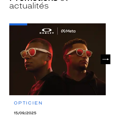
actualités
-
Oakley
META
SUIV
OPTICIEN
15/09/2025