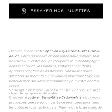
ESSAYER NOS LUNETTES
Bienvenue chez votre
opticien Krys à Saint-Gilles-Croix-
de-Vie
, votre partenaire de confiance pour prendre soin
de votre vue. Notre équipe d'experts vous accompagne
dans le choix de vos lunettes, lentilles et solutions
optiques adaptées à vos besoins. Découvrez notre
sélection de produits au meilleur rapport qualité/prix et
bénéficiez de services personnalisés pour votre confort
visuel.
Votre opticien Krys à Saint-Gilles-Croix-de-Vie : un large
choix de marques et de styles
Chez votre
opticien Saint-Gilles-Croix-de-Vie
, nous vous
proposons une sélection variée de montures pour tous
les goûts et tous les budgets. Parmi notre large choix de