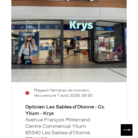
la
Les
fiche
Sables-
d'Olonne
-
Cc
Ylium
-
Krys
Magasin fermé en ce moment,
réouverture 7 août 2026, 09:30
Opticien Les Sables-d'Olonne - Cc
Ylium - Krys
Avenue François Mitterrand
Centre Commercial Ylium
SUIV
85340 Les Sables-d'Olonne