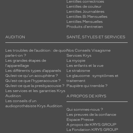
Lentilles correctrices
Lentilles de couleur
Lentilles Journalières
Lentilles Bi Mensuelles
Lentilles Mensuelles
Produits d'entretien
AUDITION
SANTÉ, STYLES ET SERVICES
Les troubles de l’audition : de quoi
Nos Conseils Visagisme
parle-t-on ?
Services Krys
Les grandes étapes de
La myopie
l'appareillage
Les enfants et la vue
Les différents types d’appareils
Le strabisme
Qu’est-ce qu'un acouphène ?
Le glaucome : symptômes et
Qu'est-ce que l'hyperacousie ?
traitement
Qu’est-ce que la presbyacousie ?
Paupière qui tremble ?
Les services et les garanties Krys
Audition
A PROPOS DE KRYS
Les conseils d'un
audioprothésiste Krys Audition
Qui sommes-nous ?
Les preuves de la confiance
Espace Presse
A propos de KRYS GROUP
La Fondation KRYS GROUP