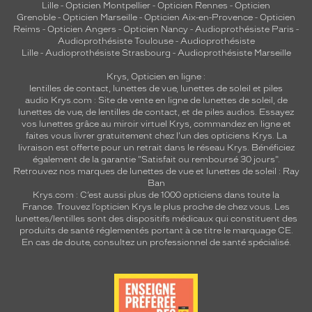
Lille
-
Opticien Montpellier
-
Opticien Rennes
-
Opticien
Grenoble
-
Opticien Marseille
-
Opticien Aix-en-Provence
-
Opticien
Reims
-
Opticien Angers
-
Opticien Nancy
-
Audioprothésiste Paris
-
Audioprothésiste Toulouse
-
Audioprothésiste
Lille
-
Audioprothésiste Strasbourg
-
Audioprothésiste Marseille
Krys, Opticien en ligne :
lentilles de contact
,
lunettes de vue
,
lunettes de soleil
et
piles
audio
Krys.com : Site de vente en ligne de lunettes de soleil, de
lunettes de vue, de
lentilles de contact
, et de piles audios. Essayez
vos lunettes grâce au miroir virtuel Krys, commandez en ligne et
faites vous livrer gratuitement chez l'un des opticiens Krys. La
livraison est offerte pour un retrait dans le réseau Krys. Bénéficiez
également de la garantie "Satisfait ou remboursé 30 jours".
Retrouvez nos marques de lunettes de vue et
lunettes de soleil : Ray
Ban
Krys.com : C’est aussi plus de 1000 opticiens dans toute la
France.
Trouvez l’opticien Krys le plus proche de chez vous
. Les
lunettes/lentilles sont des dispositifs médicaux qui constituent des
produits de santé réglementés portant à ce titre le marquage CE.
En cas de doute, consultez un professionnel de santé spécialisé.