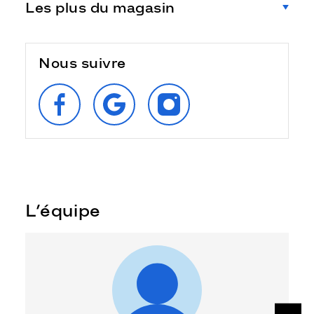
Les plus du magasin
Nous suivre
SUIVEZ‑NOUS
RETROUVEZ‑NOUS
SUIVEZ‑NOUS
SUR
SUR
SUR
FACEBOOK
GOOGLE
INSTAGRAM
L’équipe
SUIV