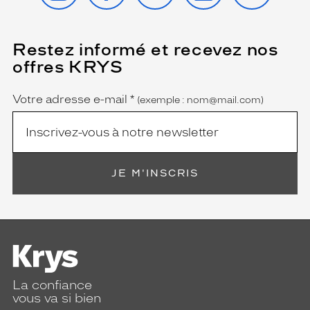
Restez informé et recevez nos
(Ce
champ
offres KRYS
est
Name
obligatoire)
Votre adresse e-mail
*
(exemple : nom@mail.com)
JE M'INSCRIS
La confiance
vous va si bien