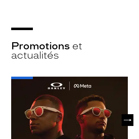
Promotions
et
actualités
-
Oakley
META
SUIV