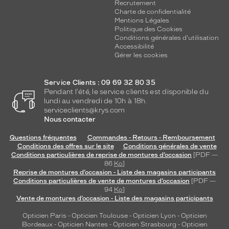
Recrutement
Charte de confidentialité
Mentions Légales
Politique des Cookies
Conditions générales d'utilisation
Accessibilité
Gérer les cookies
Service Clients : 09 69 32 80 35
Pendant l'été, le service clients est disponible du
lundi au vendredi de 10h à 18h.
serviceclients@krys.com
Nous contacter
Questions fréquentes
Commandes - Retours - Remboursement
Conditions des offres sur le site
Conditions générales de vente
Conditions particulières de reprise de montures d’occasion
[PDF —
86
Ko
]
Reprise de montures d’occasion - Liste des magasins participants
Conditions particulières de vente de montures d’occasion
[PDF —
94
Ko
]
Vente de montures d’occasion - Liste des magasins participants
Opticien Paris
-
Opticien Toulouse
-
Opticien Lyon
-
Opticien
Bordeaux
-
Opticien Nantes
-
Opticien Strasbourg
-
Opticien