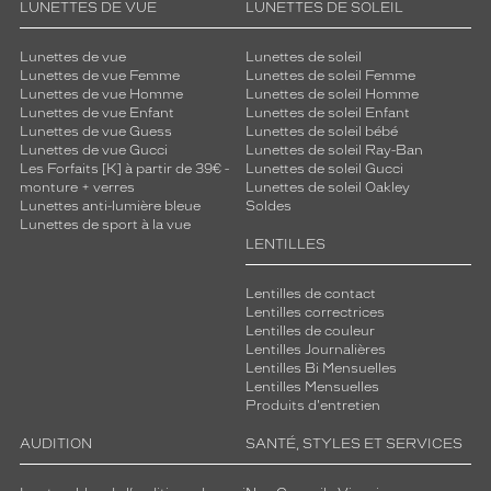
LUNETTES DE VUE
LUNETTES DE SOLEIL
Lunettes de vue
Lunettes de soleil
Lunettes de vue Femme
Lunettes de soleil Femme
Lunettes de vue Homme
Lunettes de soleil Homme
Lunettes de vue Enfant
Lunettes de soleil Enfant
Lunettes de vue Guess
Lunettes de soleil bébé
Lunettes de vue Gucci
Lunettes de soleil Ray-Ban
Les Forfaits [K] à partir de 39€ -
Lunettes de soleil Gucci
monture + verres
Lunettes de soleil Oakley
Lunettes anti-lumière bleue
Soldes
Lunettes de sport à la vue
LENTILLES
Lentilles de contact
Lentilles correctrices
Lentilles de couleur
Lentilles Journalières
Lentilles Bi Mensuelles
Lentilles Mensuelles
Produits d'entretien
AUDITION
SANTÉ, STYLES ET SERVICES