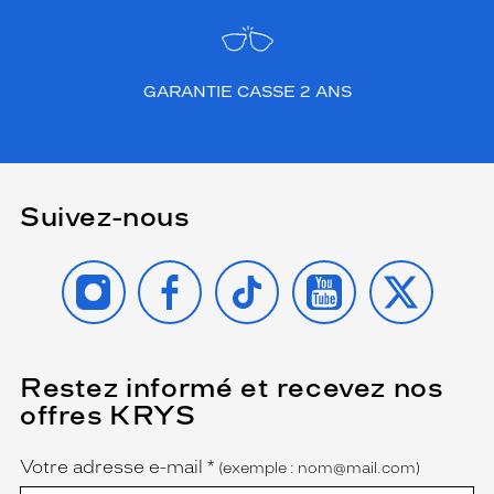
GARANTIE CASSE 2 ANS
Suivez-nous
INSTAGRAM
FACEBOOK
TIKTOK
YOUTUBE
X
Restez informé et recevez nos
(Ce
champ
offres KRYS
est
Name
obligatoire)
Votre adresse e-mail
*
(exemple : nom@mail.com)