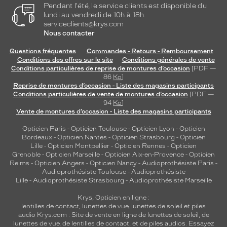
Pendant l'été, le service clients est disponible du
lundi au vendredi de 10h à 18h.
serviceclients@krys.com
Nous contacter
Questions fréquentes
Commandes - Retours - Remboursement
Conditions des offres sur le site
Conditions générales de vente
Conditions particulières de reprise de montures d’occasion
[PDF —
86
Ko
]
Reprise de montures d’occasion - Liste des magasins participants
Conditions particulières de vente de montures d’occasion
[PDF —
94
Ko
]
Vente de montures d’occasion - Liste des magasins participants
Opticien Paris
-
Opticien Toulouse
-
Opticien Lyon
-
Opticien
Bordeaux
-
Opticien Nantes
-
Opticien Strasbourg
-
Opticien
Lille
-
Opticien Montpellier
-
Opticien Rennes
-
Opticien
Grenoble
-
Opticien Marseille
-
Opticien Aix-en-Provence
-
Opticien
Reims
-
Opticien Angers
-
Opticien Nancy
-
Audioprothésiste Paris
-
Audioprothésiste Toulouse
-
Audioprothésiste
Lille
-
Audioprothésiste Strasbourg
-
Audioprothésiste Marseille
Krys, Opticien en ligne :
lentilles de contact
,
lunettes de vue
,
lunettes de soleil
et
piles
audio
Krys.com : Site de vente en ligne de lunettes de soleil, de
lunettes de vue, de
lentilles de contact
, et de piles audios. Essayez