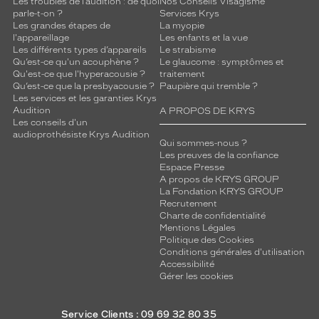
Les troubles de l’audition : de quoi
Nos Conseils Visagisme
parle-t-on ?
Services Krys
Les grandes étapes de
La myopie
l'appareillage
Les enfants et la vue
Les différents types d’appareils
Le strabisme
Qu’est-ce qu'un acouphène ?
Le glaucome : symptômes et
Qu'est-ce que l'hyperacousie ?
traitement
Qu’est-ce que la presbyacousie ?
Paupière qui tremble ?
Les services et les garanties Krys
Audition
A PROPOS DE KRYS
Les conseils d'un
audioprothésiste Krys Audition
Qui sommes-nous ?
Les preuves de la confiance
Espace Presse
A propos de KRYS GROUP
La Fondation KRYS GROUP
Recrutement
Charte de confidentialité
Mentions Légales
Politique des Cookies
Conditions générales d'utilisation
Accessibilité
Gérer les cookies
Service Clients : 09 69 32 80 35