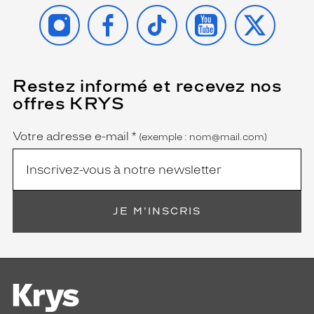
INSTAGRAM
FACEBOOK
TIKTOK
YOUTUBE
X
Restez informé et recevez nos
(Ce
champ
offres KRYS
est
Name
obligatoire)
Votre adresse e-mail
*
(exemple : nom@mail.com)
JE M'INSCRIS