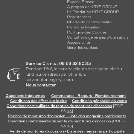
Espace Presse
A propos de KRYS GROUP
La Fondation KRYS GROUP
Recrutement
Charte de confidentialité
Mentions Légales
Politique des Cookies
Conditions générales d'utilisation
Accessibilité
Gérer les cookies
Service Clients : 09 69 32 80 35
Pendant l'été, le service clients est disponible du
lundi au vendredi de 10h à 18h.
serviceclients@krys.com
Nous contacter
Questions fréquentes
Commandes - Retours - Remboursement
Conditions des offres sur le site
Conditions générales de vente
Conditions particulières de reprise de montures d’occasion
[PDF —
86
Ko
]
Reprise de montures d’occasion - Liste des magasins participants
Conditions particulières de vente de montures d’occasion
[PDF —
94
Ko
]
Vente de montures d’occasion - Liste des magasins participants