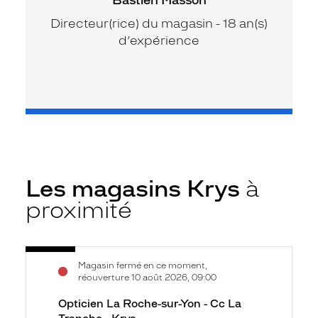
Directeur(rice) du magasin - 18 an(s)
d’expérience
Les magasins Krys
à
proximité
Voir
Opticien
Magasin fermé en ce moment,
la
La
réouverture 10 août 2026, 09:00
fiche
Roche-
Opticien La Roche-sur-Yon - Cc La
sur-