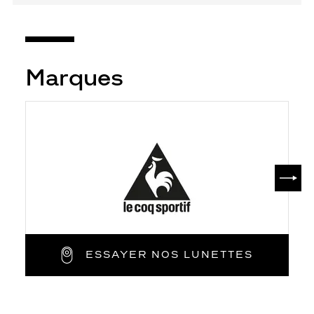
Marques
SUIV
ESSAYER NOS LUNETTES