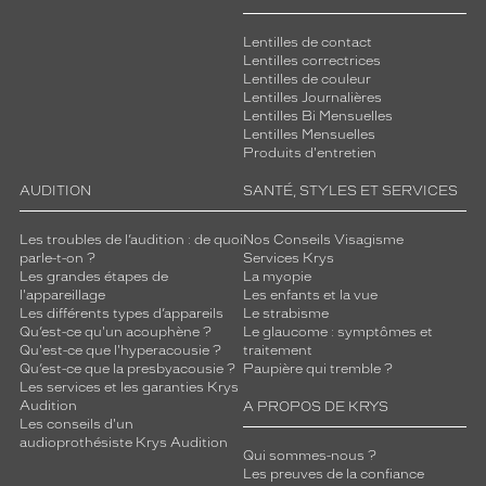
Lentilles de contact
Lentilles correctrices
Lentilles de couleur
Lentilles Journalières
Lentilles Bi Mensuelles
Lentilles Mensuelles
Produits d'entretien
AUDITION
SANTÉ, STYLES ET SERVICES
Les troubles de l’audition : de quoi
Nos Conseils Visagisme
parle-t-on ?
Services Krys
Les grandes étapes de
La myopie
l'appareillage
Les enfants et la vue
Les différents types d’appareils
Le strabisme
Qu’est-ce qu'un acouphène ?
Le glaucome : symptômes et
Qu'est-ce que l'hyperacousie ?
traitement
Qu’est-ce que la presbyacousie ?
Paupière qui tremble ?
Les services et les garanties Krys
Audition
A PROPOS DE KRYS
Les conseils d'un
audioprothésiste Krys Audition
Qui sommes-nous ?
Les preuves de la confiance