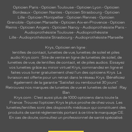
Opticien Paris
-
Opticien Toulouse
-
Opticien Lyon
-
Opticien
Bordeaux
-
Opticien Nantes
-
Opticien Strasbourg
-
Opticien
Lille
-
Opticien Montpellier
-
Opticien Rennes
-
Opticien
Grenoble
-
Opticien Marseille
-
Opticien Aix-en-Provence
-
Opticien
Reims
-
Opticien Angers
-
Opticien Nancy
-
Audioprothésiste Paris
-
Audioprothésiste Toulouse
-
Audioprothésiste
Lille
-
Audioprothésiste Strasbourg
-
Audioprothésiste Marseille
Krys, Opticien en ligne :
lentilles de contact
,
lunettes de vue
,
lunettes de soleil
et
piles
audio
Krys.com : Site de vente en ligne de lunettes de soleil, de
lunettes de vue, de
lentilles de contact
, et de piles audios. Essayez
vos lunettes grâce au miroir virtuel Krys, commandez en ligne et
faites vous livrer gratuitement chez l'un des opticiens Krys. La
livraison est offerte pour un retrait dans le réseau Krys. Bénéficiez
également de la garantie "Satisfait ou remboursé 30 jours".
Retrouvez nos marques de lunettes de vue et
lunettes de soleil : Ray
Ban
Krys.com : C’est aussi plus de 1000 opticiens dans toute la
France.
Trouvez l’opticien Krys le plus proche de chez vous
. Les
lunettes/lentilles sont des dispositifs médicaux qui constituent des
produits de santé réglementés portant à ce titre le marquage CE.
En cas de doute, consultez un professionnel de santé spécialisé.