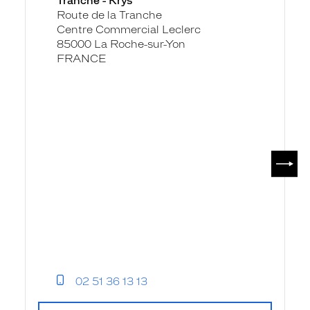
Tranche - Krys
Yon
Route de la Tranche
-
Centre Commercial Leclerc
Cc
85000 La Roche-sur-Yon
La
FRANCE
Tranche
-
Krys
SUIV
02 51 36 13 13