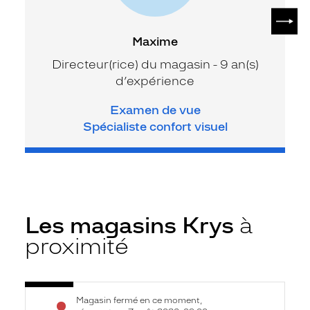
SUIV
Maxime
Directeur(rice) du magasin - 9 an(s)
d’expérience
Examen de vue
Spécialiste confort visuel
Les magasins Krys
à
proximité
Voir
Opticien
Magasin fermé en ce moment,
la
Luçon