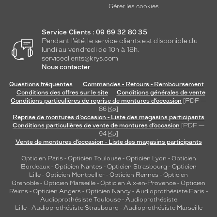
Gérer les cookies
Service Clients : 09 69 32 80 35
Pendant l'été, le service clients est disponible du
lundi au vendredi de 10h à 18h.
serviceclients@krys.com
Nous contacter
Questions fréquentes
Commandes - Retours - Remboursement
Conditions des offres sur le site
Conditions générales de vente
Conditions particulières de reprise de montures d’occasion
[PDF —
86
Ko
]
Reprise de montures d’occasion - Liste des magasins participants
Conditions particulières de vente de montures d’occasion
[PDF —
94
Ko
]
Vente de montures d’occasion - Liste des magasins participants
Opticien Paris
-
Opticien Toulouse
-
Opticien Lyon
-
Opticien
Bordeaux
-
Opticien Nantes
-
Opticien Strasbourg
-
Opticien
Lille
-
Opticien Montpellier
-
Opticien Rennes
-
Opticien
Grenoble
-
Opticien Marseille
-
Opticien Aix-en-Provence
-
Opticien
Reims
-
Opticien Angers
-
Opticien Nancy
-
Audioprothésiste Paris
-
Audioprothésiste Toulouse
-
Audioprothésiste
Lille
-
Audioprothésiste Strasbourg
-
Audioprothésiste Marseille