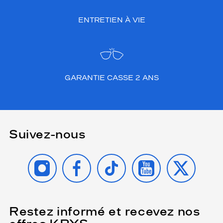
ENTRETIEN À VIE
GARANTIE CASSE 2 ANS
Suivez-nous
INSTAGRAM
FACEBOOK
TIKTOK
YOUTUBE
X
Restez informé et recevez nos
(Ce
champ