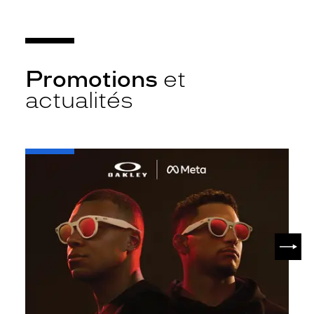
Promotions
et
actualités
-
Oakley
META
SUIV