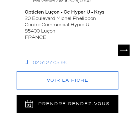
réouverture 7 août 2026, 09:00
fiche
-
Opticien Luçon - Cc Hyper U - Krys
Cc
20 Boulevard Michel Phelippon
Hyper
Centre Commercial Hyper U
U
85400 Luçon
-
FRANCE
Krys
SUIV
02 51 27 05 96
VOIR LA FICHE
PRENDRE RENDEZ‑VOUS