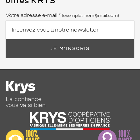
offres KRYS
est
Name
obligatoire)
Votre adresse e-mail
*
(exemple : nom@mail.com)
JE M'INSCRIS
La confiance
vous va si bien