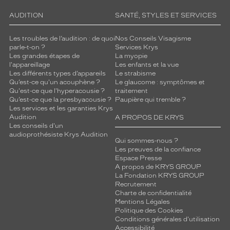
AUDITION
SANTÉ, STYLES ET SERVICES
Les troubles de l’audition : de quoi
Nos Conseils Visagisme
parle-t-on ?
Services Krys
Les grandes étapes de
La myopie
l'appareillage
Les enfants et la vue
Les différents types d’appareils
Le strabisme
Qu’est-ce qu'un acouphène ?
Le glaucome : symptômes et
Qu'est-ce que l'hyperacousie ?
traitement
Qu’est-ce que la presbyacousie ?
Paupière qui tremble ?
Les services et les garanties Krys
Audition
A PROPOS DE KRYS
Les conseils d'un
audioprothésiste Krys Audition
Qui sommes-nous ?
Les preuves de la confiance
Espace Presse
A propos de KRYS GROUP
La Fondation KRYS GROUP
Recrutement
Charte de confidentialité
Mentions Légales
Politique des Cookies
Conditions générales d'utilisation
Accessibilité