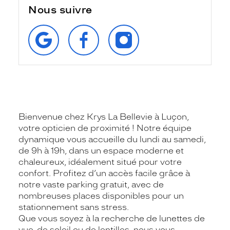
Nous suivre
RETROUVEZ‑NOUS
SUIVEZ‑NOUS
SUIVEZ‑NOUS
SUR
SUR
SUR
GOOGLE
FACEBOOK
INSTAGRAM
Bienvenue chez Krys La Bellevie
à Luçon,
votre opticien de proximité ! Notre équipe
dynamique vous accueille du lundi au samedi,
de 9h à 19h, dans un espace moderne et
chaleureux, idéalement situé pour votre
confort. Profitez d’un accès facile grâce à
notre vaste parking gratuit, avec de
nombreuses places disponibles pour un
stationnement sans stress.
Que vous soyez à la recherche de lunettes de
vue, de soleil ou de lentilles, nous vous