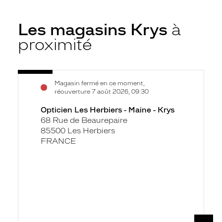
Les magasins Krys
à
proximité
Voir
Opticien
Magasin fermé en ce moment,
la
Les
réouverture 7 août 2026, 09:30
fiche
Herbiers
Opticien Les Herbiers - Maine - Krys
-
68 Rue de Beaurepaire
Maine
85500 Les Herbiers
-
FRANCE
Krys
SUIV