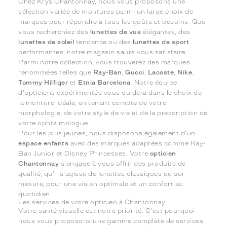
Chez Krys Chantonnay, nous vous proposons une
sélection variée de montures parmi un large choix de
marques pour répondre à tous les goûts et besoins. Que
vous recherchiez des
lunettes de vue
élégantes, des
lunettes de soleil
tendance ou des
lunettes de sport
performantes, notre magasin saura vous satisfaire.
Parmi notre collection, vous trouverez des marques
renommées telles que
Ray-Ban
,
Gucci
,
Lacoste
,
Nike
,
Tommy Hilfiger
et
Etnia Barcelona
. Notre équipe
d'opticiens expérimentés vous guidera dans le choix de
la monture idéale, en tenant compte de votre
morphologie, de votre style de vie et de la prescription de
votre ophtalmologue.
Pour les plus jeunes, nous disposons également d'un
espace enfants
avec des marques adaptées comme Ray-
Ban Junior et Disney Princesses. Votre
opticien
Chantonnay
s'engage à vous offrir des produits de
qualité, qu'il s'agisse de lunettes classiques ou sur-
mesure, pour une vision optimale et un confort au
quotidien.
Les services de votre opticien à Chantonnay
Votre santé visuelle est notre priorité. C'est pourquoi
nous vous proposons une gamme complète de services