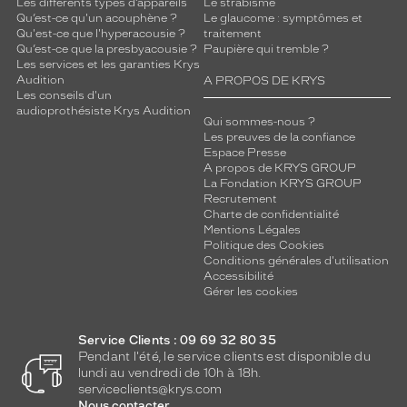
Les différents types d’appareils
Le strabisme
Qu’est-ce qu'un acouphène ?
Le glaucome : symptômes et
Qu'est-ce que l'hyperacousie ?
traitement
Qu’est-ce que la presbyacousie ?
Paupière qui tremble ?
Les services et les garanties Krys
Audition
A PROPOS DE KRYS
Les conseils d'un
audioprothésiste Krys Audition
Qui sommes-nous ?
Les preuves de la confiance
Espace Presse
A propos de KRYS GROUP
La Fondation KRYS GROUP
Recrutement
Charte de confidentialité
Mentions Légales
Politique des Cookies
Conditions générales d'utilisation
Accessibilité
Gérer les cookies
Service Clients : 09 69 32 80 35
Pendant l'été, le service clients est disponible du
lundi au vendredi de 10h à 18h.
serviceclients@krys.com
Nous contacter