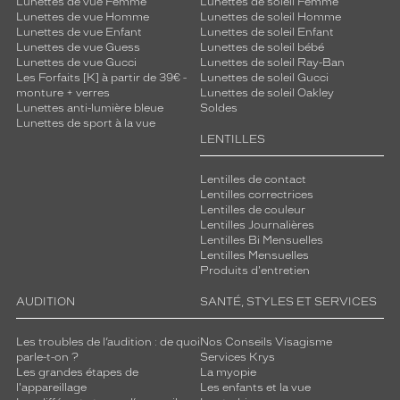
Lunettes de vue Femme
Lunettes de soleil Femme
Lunettes de vue Homme
Lunettes de soleil Homme
Lunettes de vue Enfant
Lunettes de soleil Enfant
Lunettes de vue Guess
Lunettes de soleil bébé
Lunettes de vue Gucci
Lunettes de soleil Ray-Ban
Les Forfaits [K] à partir de 39€ -
Lunettes de soleil Gucci
monture + verres
Lunettes de soleil Oakley
Lunettes anti-lumière bleue
Soldes
Lunettes de sport à la vue
LENTILLES
Lentilles de contact
Lentilles correctrices
Lentilles de couleur
Lentilles Journalières
Lentilles Bi Mensuelles
Lentilles Mensuelles
Produits d'entretien
AUDITION
SANTÉ, STYLES ET SERVICES
Les troubles de l’audition : de quoi
Nos Conseils Visagisme
parle-t-on ?
Services Krys
Les grandes étapes de
La myopie
l'appareillage
Les enfants et la vue