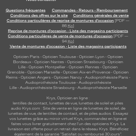
Questions fréquentes
Commandes - Retours - Remboursement
Conditions des offres sur le site
Conditions générales de vente
Conditions particulières de reprise de montures d’occasion
[PDF —
86
Ko
]
Reprise de montures d’occasion - Liste des magasins participants
Conditions particulières de vente de montures d’occasion
[PDF —
94
Ko
]
Vente de montures d’occasion - Liste des magasins participants
Opticien Paris
-
Opticien Toulouse
-
Opticien Lyon
-
Opticien
Bordeaux
-
Opticien Nantes
-
Opticien Strasbourg
-
Opticien
Lille
-
Opticien Montpellier
-
Opticien Rennes
-
Opticien
Grenoble
-
Opticien Marseille
-
Opticien Aix-en-Provence
-
Opticien
Reims
-
Opticien Angers
-
Opticien Nancy
-
Audioprothésiste Paris
-
Audioprothésiste Toulouse
-
Audioprothésiste
Lille
-
Audioprothésiste Strasbourg
-
Audioprothésiste Marseille
Krys, Opticien en ligne :
lentilles de contact
,
lunettes de vue
,
lunettes de soleil
et
piles
audio
Krys.com : Site de vente en ligne de lunettes de soleil, de
lunettes de vue, de
lentilles de contact
, et de piles audios. Essayez
vos lunettes grâce au miroir virtuel Krys, commandez en ligne et
faites vous livrer gratuitement chez l'un des opticiens Krys. La
livraison est offerte pour un retrait dans le réseau Krys. Bénéficiez
également de la garantie "Satisfait ou remboursé 30 jours".