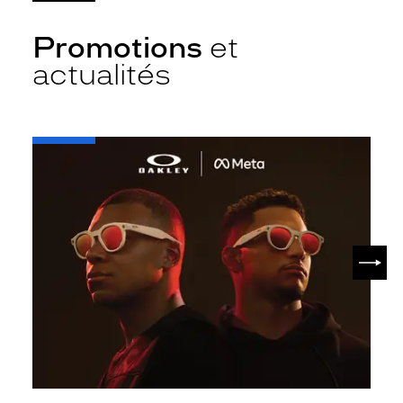
Promotions
et
actualités
-
Oakley
META
SUIV