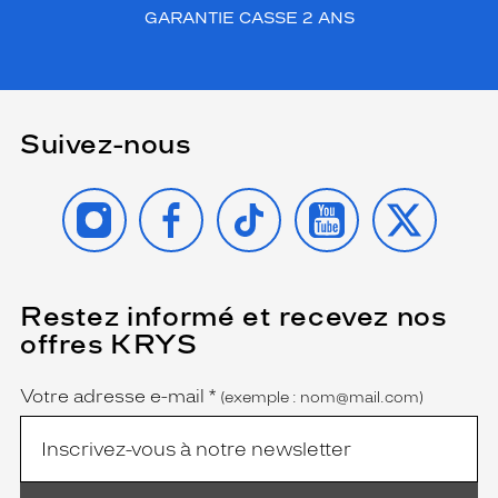
GARANTIE CASSE 2 ANS
Suivez-nous
INSTAGRAM
FACEBOOK
TIKTOK
YOUTUBE
X
Restez informé et recevez nos
(Ce
champ
offres KRYS
est
Name
obligatoire)
Votre adresse e-mail
*
(exemple : nom@mail.com)