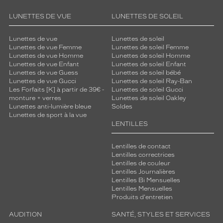
LUNETTES DE VUE
LUNETTES DE SOLEIL
Lunettes de vue
Lunettes de soleil
Lunettes de vue Femme
Lunettes de soleil Femme
Lunettes de vue Homme
Lunettes de soleil Homme
Lunettes de vue Enfant
Lunettes de soleil Enfant
Lunettes de vue Guess
Lunettes de soleil bébé
Lunettes de vue Gucci
Lunettes de soleil Ray-Ban
Les Forfaits [K] à partir de 39€ -
Lunettes de soleil Gucci
monture + verres
Lunettes de soleil Oakley
Lunettes anti-lumière bleue
Soldes
Lunettes de sport à la vue
LENTILLES
Lentilles de contact
Lentilles correctrices
Lentilles de couleur
Lentilles Journalières
Lentilles Bi Mensuelles
Lentilles Mensuelles
Produits d'entretien
AUDITION
SANTÉ, STYLES ET SERVICES