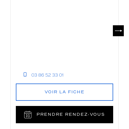
SUIV
03 86 52 33 01
VOIR LA FICHE
PRENDRE RENDEZ‑VOUS