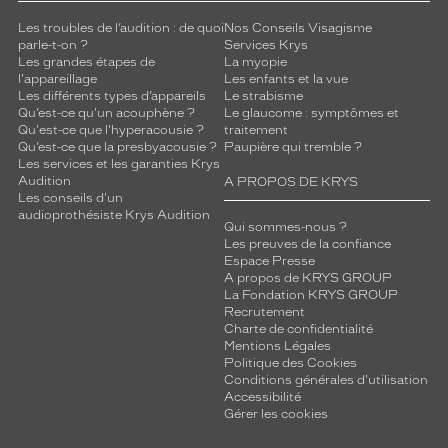
Les troubles de l’audition : de quoi
Nos Conseils Visagisme
parle-t-on ?
Services Krys
Les grandes étapes de
La myopie
l'appareillage
Les enfants et la vue
Les différents types d’appareils
Le strabisme
Qu’est-ce qu'un acouphène ?
Le glaucome : symptômes et
Qu'est-ce que l'hyperacousie ?
traitement
Qu’est-ce que la presbyacousie ?
Paupière qui tremble ?
Les services et les garanties Krys
Audition
A PROPOS DE KRYS
Les conseils d'un
audioprothésiste Krys Audition
Qui sommes-nous ?
Les preuves de la confiance
Espace Presse
A propos de KRYS GROUP
La Fondation KRYS GROUP
Recrutement
Charte de confidentialité
Mentions Légales
Politique des Cookies
Conditions générales d'utilisation
Accessibilité
Gérer les cookies