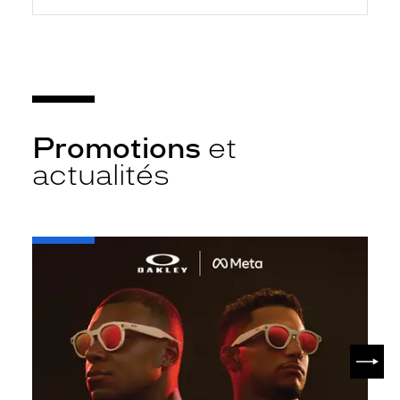
Promotions
et
actualités
-
Oakley
META
SUIV