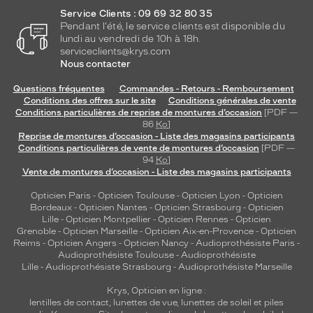
Service Clients : 09 69 32 80 35
Pendant l'été, le service clients est disponible du
lundi au vendredi de 10h à 18h.
serviceclients@krys.com
Nous contacter
Questions fréquentes
Commandes - Retours - Remboursement
Conditions des offres sur le site
Conditions générales de vente
Conditions particulières de reprise de montures d’occasion
[PDF —
86
Ko
]
Reprise de montures d’occasion - Liste des magasins participants
Conditions particulières de vente de montures d’occasion
[PDF —
94
Ko
]
Vente de montures d’occasion - Liste des magasins participants
Opticien Paris
-
Opticien Toulouse
-
Opticien Lyon
-
Opticien
Bordeaux
-
Opticien Nantes
-
Opticien Strasbourg
-
Opticien
Lille
-
Opticien Montpellier
-
Opticien Rennes
-
Opticien
Grenoble
-
Opticien Marseille
-
Opticien Aix-en-Provence
-
Opticien
Reims
-
Opticien Angers
-
Opticien Nancy
-
Audioprothésiste Paris
-
Audioprothésiste Toulouse
-
Audioprothésiste
Lille
-
Audioprothésiste Strasbourg
-
Audioprothésiste Marseille
Krys, Opticien en ligne :
lentilles de contact
,
lunettes de vue
,
lunettes de soleil
et
piles