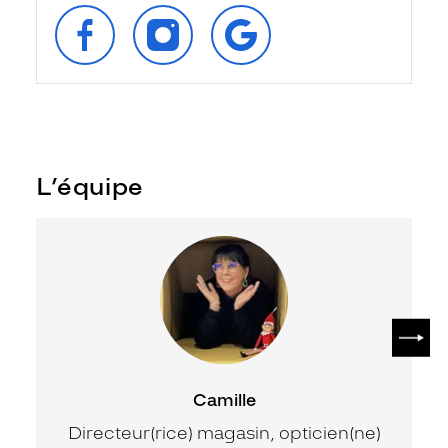
SUIVEZ‑NOUS
SUIVEZ‑NOUS
RETROUVEZ‑NOUS
SUR
SUR
SUR
FACEBOOK
INSTAGRAM
GOOGLE
L’équipe
SUIV
Camille
Directeur(rice) magasin, opticien(ne)