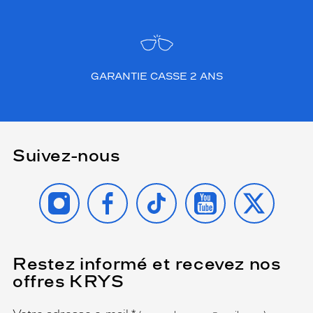
GARANTIE CASSE 2 ANS
Suivez-nous
INSTAGRAM
FACEBOOK
TIKTOK
YOUTUBE
X
Restez informé et recevez nos
(Ce
champ
offres KRYS
est
Name
obligatoire)