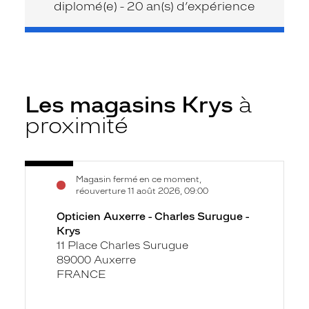
diplomé(e) - 20 an(s) d’expérience
Les magasins Krys
à
proximité
Voir
Opticien
Magasin fermé en ce moment,
la
Auxerre
réouverture 11 août 2026, 09:00
fiche
-
Opticien Auxerre - Charles Surugue -
Charles
Krys
Surugue
11 Place Charles Surugue
-
89000 Auxerre
Krys
FRANCE