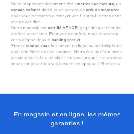
Nous proposons également des
lunettes sur-mesure
, un
espace enfants
dédié, et un service de
prêt de montures
pour vous permettre d'essayer vos futures lunettes dans
votre quotidien.
Notre magasin est
certifié AFNOR
, gage de qualité et de
professionnalisme. Pour votre confort, nous mettons à
votre disposition un
parking gratuit
.
Prenez
rendez-vous
facilement en ligne ou par téléphone
pour bénéficier de nos services. Notre équipe d'opticiens
passionnés se fera un plaisir de vous accueillir et de vous
conseiller pour tous vos besoins en optique à Monéteau.
En magasin et en ligne, les mêmes
garanties !