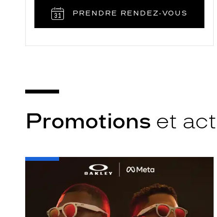
PRENDRE RENDEZ‑VOUS
Promotions
et act
-
Oakley
META