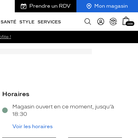
Prendre un RDV
Mon magasin
Mon
Afficher
SANTÉ
STYLE
SERVICES
vide
panie
la
recherche
fite !
Horaires
Magasin ouvert en ce moment, jusqu’à
18:30
Voir les horaires