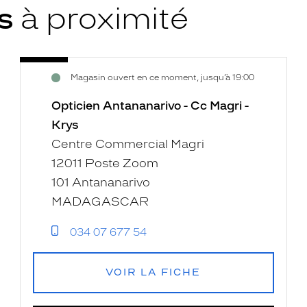
ys
à proximité
Opticien
Voir
Magasin ouvert en ce moment, jusqu’à 19:00
Antananarivo
la
-
fiche
Opticien Antananarivo - Cc Magri -
Cc
Krys
Magri
Centre Commercial Magri
-
12011 Poste Zoom
Krys
101 Antananarivo
MADAGASCAR
034 07 677 54
VOIR LA FICHE