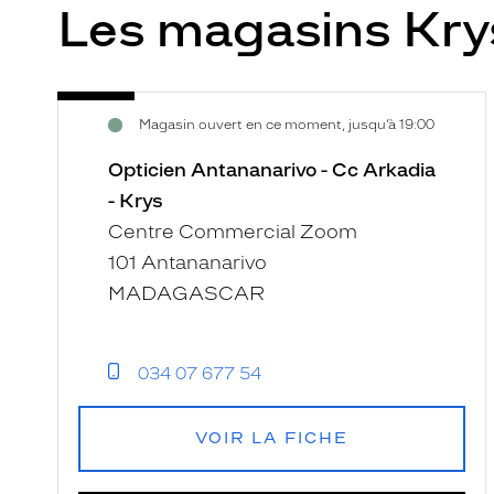
Les magasins Kr
Opticien
Voir
Magasin ouvert en ce moment, jusqu’à 19:00
Antananarivo
la
-
fiche
Opticien Antananarivo - Cc Arkadia
Cc
- Krys
Arkadia
Centre Commercial Zoom
-
101 Antananarivo
Krys
MADAGASCAR
034 07 677 54
VOIR LA FICHE