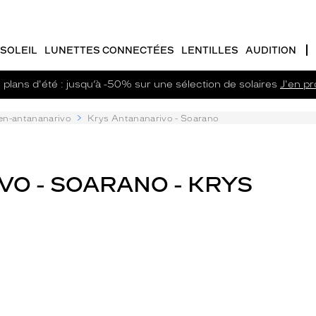
SOLEIL
LUNETTES CONNECTÉES
LENTILLES
AUDITION
plans d'été : jusqu’à -50% sur une sélection de solaires
J'en pro
en-antananarivo
Krys Antananarivo - Soarano
VO - SOARANO - KRYS