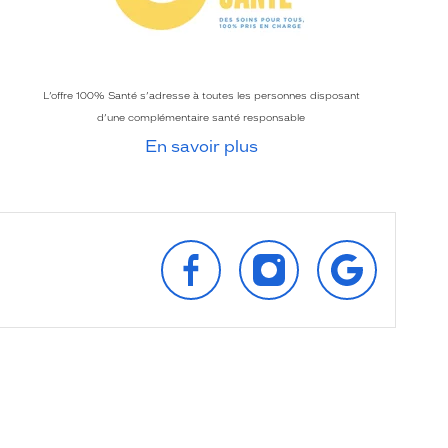
L’offre 100% Santé s’adresse à toutes les personnes disposant
d’une complémentaire santé responsable
En savoir plus
SUIVEZ‑NOUS
SUIVEZ‑NOUS
RETROUVEZ‑
SUR
SUR
SUR
FACEBOOK
INSTAGRAM
GOOGLE