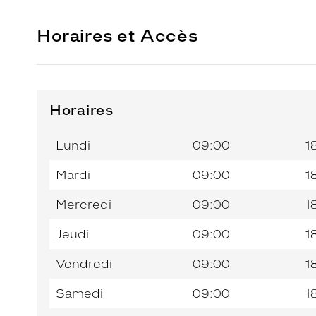
Horaires et Accès
Horaires
Horaires
Jour de
Horaires
de
la
du
l’après-
Lundi
09:00
1
semaine
matin
midi
Mardi
09:00
1
Mercredi
09:00
1
Jeudi
09:00
1
Vendredi
09:00
1
Samedi
09:00
1