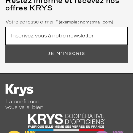
Restez informé et recevez nos
champ
offres KRYS
est
Name
obligatoire)
Votre adresse e-mail
*
(exemple : nom@mail.com)
JE M'INSCRIS
La confiance
vous va si bien