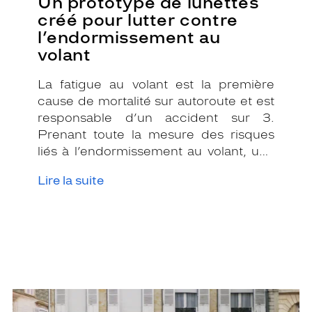
Un prototype de lunettes
créé pour lutter contre
l’endormissement au
volant
La fatigue au volant est la première
cause de mortalité sur autoroute et est
responsable d’un accident sur 3.
Prenant toute la mesure des risques
liés à l’endormissement au volant, une
équipe de chercheurs de l’université
Lire la suite
de Liège a mis au point un prototype de
lunettes capables de donner l’alerte !