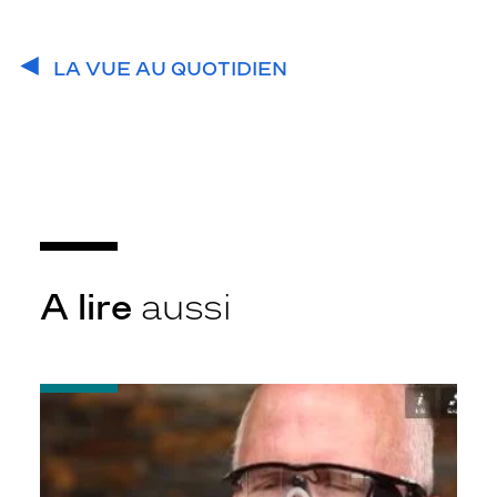
LA VUE AU QUOTIDIEN
A lire
aussi
-
L’œil
bionique
:
un
nouvel