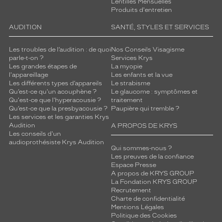
Lentilles Mensuelles
Produits d'entretien
AUDITION
SANTÉ, STYLES ET SERVICES
Les troubles de l’audition : de quoi
Nos Conseils Visagisme
parle-t-on ?
Services Krys
Les grandes étapes de
La myopie
l'appareillage
Les enfants et la vue
Les différents types d’appareils
Le strabisme
Qu’est-ce qu'un acouphène ?
Le glaucome : symptômes et
Qu'est-ce que l'hyperacousie ?
traitement
Qu’est-ce que la presbyacousie ?
Paupière qui tremble ?
Les services et les garanties Krys
Audition
A PROPOS DE KRYS
Les conseils d'un
audioprothésiste Krys Audition
Qui sommes-nous ?
Les preuves de la confiance
Espace Presse
A propos de KRYS GROUP
La Fondation KRYS GROUP
Recrutement
Charte de confidentialité
Mentions Légales
Politique des Cookies