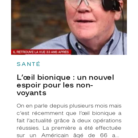
espoir
pour
les
non-
voyants
SANTÉ
L’œil bionique : un nouvel
espoir pour les non-
voyants
On en parle depuis plusieurs mois mais
c’est récemment que l’œil bionique a
fait l’actualité grâce à deux opérations
réussies. La première a été effectuée
sur un Américain âgé de 66 ans