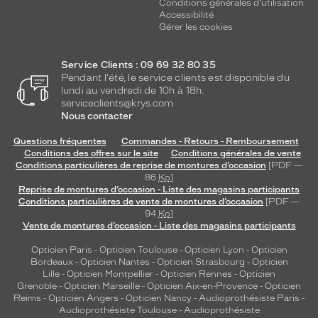
Conditions générales d'utilisation
Accessibilité
Gérer les cookies
Service Clients : 09 69 32 80 35
Pendant l'été, le service clients est disponible du
lundi au vendredi de 10h à 18h.
serviceclients@krys.com
Nous contacter
Questions fréquentes
Commandes - Retours - Remboursement
Conditions des offres sur le site
Conditions générales de vente
Conditions particulières de reprise de montures d’occasion
[PDF —
86
Ko
]
Reprise de montures d’occasion - Liste des magasins participants
Conditions particulières de vente de montures d’occasion
[PDF —
94
Ko
]
Vente de montures d’occasion - Liste des magasins participants
Opticien Paris
-
Opticien Toulouse
-
Opticien Lyon
-
Opticien
Bordeaux
-
Opticien Nantes
-
Opticien Strasbourg
-
Opticien
Lille
-
Opticien Montpellier
-
Opticien Rennes
-
Opticien
Grenoble
-
Opticien Marseille
-
Opticien Aix-en-Provence
-
Opticien
Reims
-
Opticien Angers
-
Opticien Nancy
-
Audioprothésiste Paris
-
Audioprothésiste Toulouse
-
Audioprothésiste